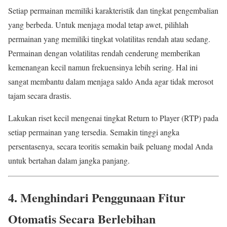
Setiap permainan memiliki karakteristik dan tingkat pengembalian
yang berbeda. Untuk menjaga modal tetap awet, pilihlah
permainan yang memiliki tingkat volatilitas rendah atau sedang.
Permainan dengan volatilitas rendah cenderung memberikan
kemenangan kecil namun frekuensinya lebih sering. Hal ini
sangat membantu dalam menjaga saldo Anda agar tidak merosot
tajam secara drastis.
Lakukan riset kecil mengenai tingkat Return to Player (RTP) pada
setiap permainan yang tersedia. Semakin tinggi angka
persentasenya, secara teoritis semakin baik peluang modal Anda
untuk bertahan dalam jangka panjang.
4. Menghindari Penggunaan Fitur
Otomatis Secara Berlebihan