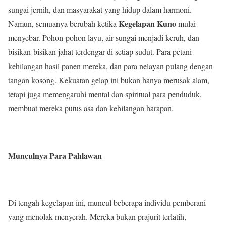
sungai jernih, dan masyarakat yang hidup dalam harmoni.
Kegelapan Kuno
Namun, semuanya berubah ketika
mulai
menyebar. Pohon-pohon layu, air sungai menjadi keruh, dan
bisikan-bisikan jahat terdengar di setiap sudut. Para petani
kehilangan hasil panen mereka, dan para nelayan pulang dengan
tangan kosong. Kekuatan gelap ini bukan hanya merusak alam,
tetapi juga memengaruhi mental dan spiritual para penduduk,
membuat mereka putus asa dan kehilangan harapan.
Munculnya Para Pahlawan
Di tengah kegelapan ini, muncul beberapa individu pemberani
yang menolak menyerah. Mereka bukan prajurit terlatih,