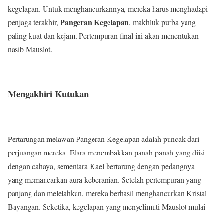
kegelapan. Untuk menghancurkannya, mereka harus menghadapi
Pangeran Kegelapan
penjaga terakhir,
, makhluk purba yang
paling kuat dan kejam. Pertempuran final ini akan menentukan
nasib Mauslot.
Mengakhiri Kutukan
Pertarungan melawan Pangeran Kegelapan adalah puncak dari
perjuangan mereka. Elara menembakkan panah-panah yang diisi
dengan cahaya, sementara Kael bertarung dengan pedangnya
yang memancarkan aura keberanian. Setelah pertempuran yang
panjang dan melelahkan, mereka berhasil menghancurkan Kristal
Bayangan. Seketika, kegelapan yang menyelimuti Mauslot mulai