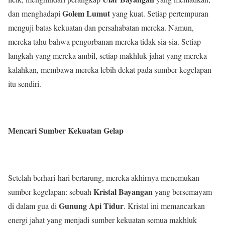
Golem Lumut
dan menghadapi
yang kuat. Setiap pertempuran
menguji batas kekuatan dan persahabatan mereka. Namun,
mereka tahu bahwa pengorbanan mereka tidak sia-sia. Setiap
langkah yang mereka ambil, setiap makhluk jahat yang mereka
kalahkan, membawa mereka lebih dekat pada sumber kegelapan
itu sendiri.
Mencari Sumber Kekuatan Gelap
Setelah berhari-hari bertarung, mereka akhirnya menemukan
Kristal Bayangan
sumber kegelapan: sebuah
yang bersemayam
Gunung Api Tidur
di dalam gua di
. Kristal ini memancarkan
energi jahat yang menjadi sumber kekuatan semua makhluk