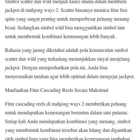
Simbol scatter dan wild menjadi kunci utama dalam memburu
jackpot di mahjong ways 2. Scatter biasanya memicu fitur free
spins yang sangat penting untuk memperbesar peluang menang
besar. Sedangkan simbol wild bisa menggantikan simbol lain
untuk membentuk kombinasi kemenangan lebih banyak.
Rahasia yang jarang diketahui adalah pola kemunculan simbol
scatter dan wild yang terkadang menunjukkan sinyal menjelang
jackpot. Dengan memperhatikan pola ini, Anda bisa
menyesuaikan taruhan agar lebih optimal dalam mengejar jackpot.
Manfaatkan Fitur Cascading Reels Secara Maksimal
Fitur cascading reels di mahjong ways 2 memberikan peluang
untuk mendapatkan kemenangan beruntun dalam satu putaran.
Setiap kali Anda mendapatkan kombinasi yang menang, simbol
yang membentuk kombinasi tersebut akan hilang dan digantikan
oleh simbol baru yang bisa memberikan kemenangan tambahan.