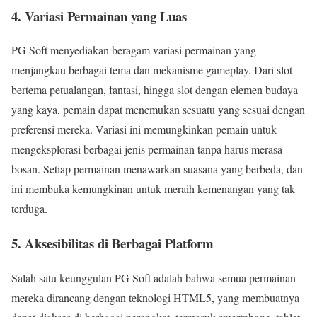
4. Variasi Permainan yang Luas
PG Soft menyediakan beragam variasi permainan yang
menjangkau berbagai tema dan mekanisme gameplay. Dari slot
bertema petualangan, fantasi, hingga slot dengan elemen budaya
yang kaya, pemain dapat menemukan sesuatu yang sesuai dengan
preferensi mereka. Variasi ini memungkinkan pemain untuk
mengeksplorasi berbagai jenis permainan tanpa harus merasa
bosan. Setiap permainan menawarkan suasana yang berbeda, dan
ini membuka kemungkinan untuk meraih kemenangan yang tak
terduga.
5. Aksesibilitas di Berbagai Platform
Salah satu keunggulan PG Soft adalah bahwa semua permainan
mereka dirancang dengan teknologi HTML5, yang membuatnya