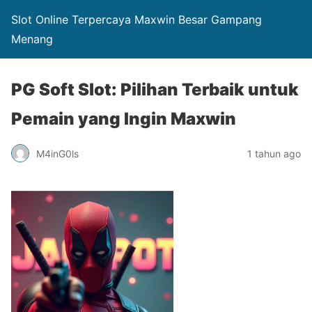
Slot Online Terpercaya Maxwin Besar Gampang
Menang
PG Soft Slot: Pilihan Terbaik untuk
Pemain yang Ingin Maxwin
M4inG0ls
1 tahun ago