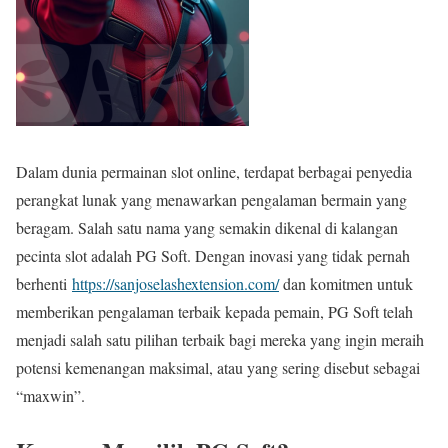
Dalam dunia permainan slot online, terdapat berbagai penyedia
perangkat lunak yang menawarkan pengalaman bermain yang
beragam. Salah satu nama yang semakin dikenal di kalangan
pecinta slot adalah PG Soft. Dengan inovasi yang tidak pernah
berhenti
https://sanjoselashextension.com/
dan komitmen untuk
memberikan pengalaman terbaik kepada pemain, PG Soft telah
menjadi salah satu pilihan terbaik bagi mereka yang ingin meraih
potensi kemenangan maksimal, atau yang sering disebut sebagai
“maxwin”.