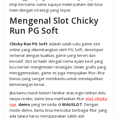
intip bersama-sama supaya makin paham dan bisa
main dengan strategi yang tepat.
Mengenal Slot Chicky
Run PG Soft
Chicky Run PG Soft
adalah salah satu game slot
online yang dikembangkan oleh PG Soft, developer
terkenal dengan kualitas game yang keren dan
inovatif. Slot ini hadir dengan tema ayam kecil yang
lucu berlari menghindari rintangan. Selain grafis yang
menggemaskan, game ini juga menyajikan fitur-fitur
bonus yang sangat membantu untuk mendapatkan
kemenangan besar.
Jika kamu masih belum familiar atau ingin latihan dulu
tanpa resiko, kamu bisa manfaatkan fitur
slot chicky
run
demo
yang tersedia di
MAUSLOT
. Dengan
mode demo, kamu bisa mencoba berbagai fitur yang
ada tanpa harus menggunakan saldo asli.