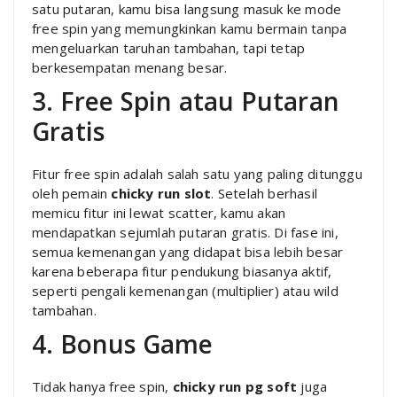
satu putaran, kamu bisa langsung masuk ke mode
free spin yang memungkinkan kamu bermain tanpa
mengeluarkan taruhan tambahan, tapi tetap
berkesempatan menang besar.
3. Free Spin atau Putaran
Gratis
Fitur free spin adalah salah satu yang paling ditunggu
oleh pemain
chicky run slot
. Setelah berhasil
memicu fitur ini lewat scatter, kamu akan
mendapatkan sejumlah putaran gratis. Di fase ini,
semua kemenangan yang didapat bisa lebih besar
karena beberapa fitur pendukung biasanya aktif,
seperti pengali kemenangan (multiplier) atau wild
tambahan.
4. Bonus Game
Tidak hanya free spin,
chicky run pg soft
juga