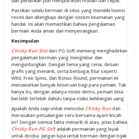
dan penarikan pun menjadi lebih mudah dan cepat.
Pastikan selalu bermain di situs yang memiliki lisensi
resmi dan dilengkapi dengan sistem keamanan yang
handal. Ini akan memastikan bahwa pengalaman
bermain Anda aman dan menyenangkan.
Kesimpulan
Chicky Run Slot
dari PG Soft memang menghadirkan
pengalaman bermain yang menghibur dan
menguntungkan. Dengan tema yang ceria, desain
grafis yang menarik, serta berbagai fitur seperti
Wild, Free Spins, dan Bonus Round, permainan ini
menawarkan banyak keseruan bagi para pemain. Tak
hanya itu, dengan adanya mode demo, pemain bisa
berlatih terlebih dahulu tanpa risiko kehilangan uang.
Apakah Anda siap untuk mencoba
Chicky Run
dan
merasakan petualangan seru bersama ayam lincah
ini? Dengan semua fakta menarik di atas, jelas bahwa
Chicky Run PG Soft
adalah permainan yang layak
untuk dicoba. Jangan lupa untuk bermain dengan bijak