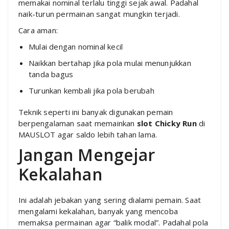
memakai nominal terlalu tinggi sejak awal. Padahal
naik-turun permainan sangat mungkin terjadi.
Cara aman:
Mulai dengan nominal kecil
Naikkan bertahap jika pola mulai menunjukkan
tanda bagus
Turunkan kembali jika pola berubah
Teknik seperti ini banyak digunakan pemain
berpengalaman saat memainkan
slot Chicky Run
di
MAUSLOT agar saldo lebih tahan lama.
Jangan Mengejar
Kekalahan
Ini adalah jebakan yang sering dialami pemain. Saat
mengalami kekalahan, banyak yang mencoba
memaksa permainan agar “balik modal”. Padahal pola