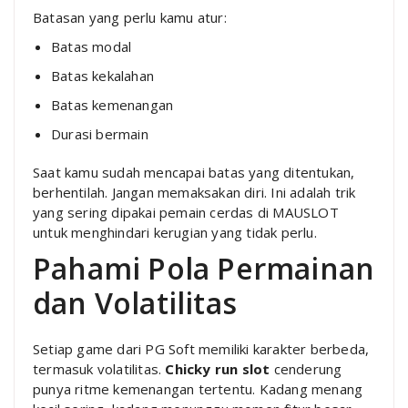
Batasan yang perlu kamu atur:
Batas modal
Batas kekalahan
Batas kemenangan
Durasi bermain
Saat kamu sudah mencapai batas yang ditentukan,
berhentilah. Jangan memaksakan diri. Ini adalah trik
yang sering dipakai pemain cerdas di MAUSLOT
untuk menghindari kerugian yang tidak perlu.
Pahami Pola Permainan
dan Volatilitas
Setiap game dari PG Soft memiliki karakter berbeda,
termasuk volatilitas.
Chicky run slot
cenderung
punya ritme kemenangan tertentu. Kadang menang