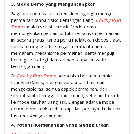
3. Mode Demo yang Menguntungkan
Bagi para pemula atau pemain yang ingin menguji
permainan tanpa risiko kehilangan uang,
Chicky Run
Demo
adalah solusi terbaik. Mode demo
memungkinkan pemain untuk memainkan permainan
ini secara gratis, tanpa perlu melakukan deposit atau
taruhan uang asli. Ini sangat membantu untuk
memahami mekanisme permainan, serta menguji
berbagai strategi dan taruhan tanpa khawatir
kehilangan uang.
Di
Chicky Run Demo
, Anda bisa berlatih memicu
fitur Free Spins, menguji variasi taruhan, dan
mengeksplorasi semua aspek permainan, dari
simbol-simbol hingga bonus round, sebelum beralih
ke mode taruhan uang asli. Dengan adanya mode
demo, pemain bisa lebih siap dan percaya diri ketika
bermain dengan uang asli.
4. Potensi Kemenangan yang Menggiurkan