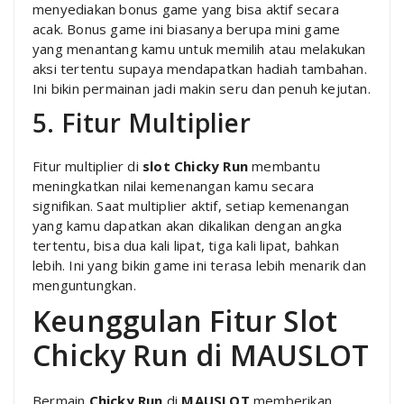
menyediakan bonus game yang bisa aktif secara
acak. Bonus game ini biasanya berupa mini game
yang menantang kamu untuk memilih atau melakukan
aksi tertentu supaya mendapatkan hadiah tambahan.
Ini bikin permainan jadi makin seru dan penuh kejutan.
5. Fitur Multiplier
Fitur multiplier di
slot Chicky Run
membantu
meningkatkan nilai kemenangan kamu secara
signifikan. Saat multiplier aktif, setiap kemenangan
yang kamu dapatkan akan dikalikan dengan angka
tertentu, bisa dua kali lipat, tiga kali lipat, bahkan
lebih. Ini yang bikin game ini terasa lebih menarik dan
menguntungkan.
Keunggulan Fitur Slot
Chicky Run di MAUSLOT
Bermain
Chicky Run
di
MAUSLOT
memberikan