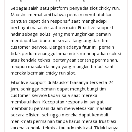
Sebagai salah satu platform penyedia slot chicky run,
Mauslot memahami bahwa pemain membutuhkan
bantuan cepat dan responsif saat menghadapi
berbagai masalah saat bermain. Fitur live support
hadir sebagai solusi yang memungkinkan pemain
mendapatkan bantuan secara langsung dari tim
customer service. Dengan adanya fitur ini, pemain
tidak perlu menunggu lama untuk mendapatkan solusi
atas kendala teknis, pertanyaan tentang permainan,
maupun masalah lainnya yang mungkin timbul saat
mereka bermain chicky run slot.
Fitur live support di Mauslot biasanya tersedia 24
jam, sehingga pemain dapat menghubungi tim
customer service kapan saja saat mereka
membutuhkan. Kecepatan respons ini sangat
membantu pemain dalam menyelesaikan masalah
secara efisien, sehingga mereka dapat kembali
menikmati permainan tanpa harus merasa frustrasi
karena kendala teknis atau administrasi. Tidak hanya