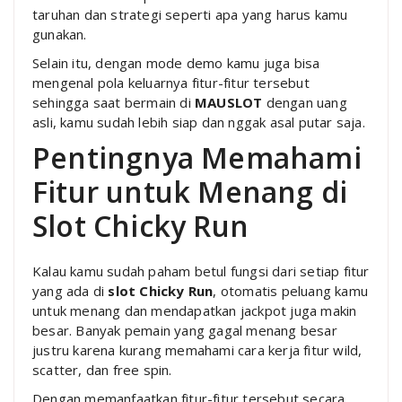
taruhan dan strategi seperti apa yang harus kamu
gunakan.
Selain itu, dengan mode demo kamu juga bisa
mengenal pola keluarnya fitur-fitur tersebut
sehingga saat bermain di
MAUSLOT
dengan uang
asli, kamu sudah lebih siap dan nggak asal putar saja.
Pentingnya Memahami
Fitur untuk Menang di
Slot Chicky Run
Kalau kamu sudah paham betul fungsi dari setiap fitur
yang ada di
slot Chicky Run
, otomatis peluang kamu
untuk menang dan mendapatkan jackpot juga makin
besar. Banyak pemain yang gagal menang besar
justru karena kurang memahami cara kerja fitur wild,
scatter, dan free spin.
Dengan memanfaatkan fitur-fitur tersebut secara