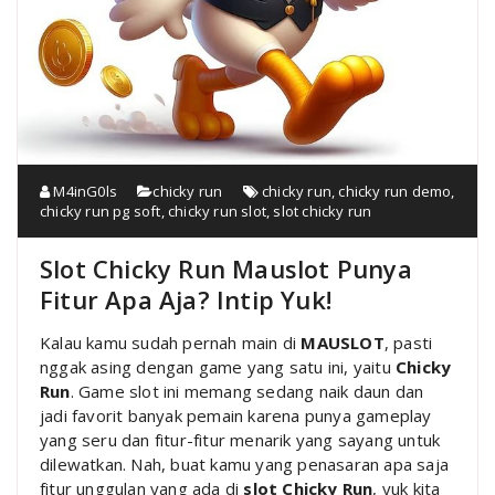
M4inG0ls
chicky run
chicky run
,
chicky run demo
,
chicky run pg soft
,
chicky run slot
,
slot chicky run
Slot Chicky Run Mauslot Punya
Fitur Apa Aja? Intip Yuk!
Kalau kamu sudah pernah main di
MAUSLOT
, pasti
nggak asing dengan game yang satu ini, yaitu
Chicky
Run
. Game slot ini memang sedang naik daun dan
jadi favorit banyak pemain karena punya gameplay
yang seru dan fitur-fitur menarik yang sayang untuk
dilewatkan. Nah, buat kamu yang penasaran apa saja
fitur unggulan yang ada di
slot Chicky Run
, yuk kita