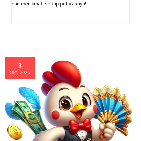
dan menikmati setiap putarannya!
3
Okt, 2025