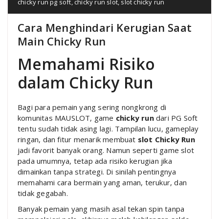
chicky run pg soft
,
chicky run slot
,
slot chicky run
Cara Menghindari Kerugian Saat
Main Chicky Run
Memahami Risiko
dalam Chicky Run
Bagi para pemain yang sering nongkrong di
komunitas MAUSLOT, game
chicky run
dari PG Soft
tentu sudah tidak asing lagi. Tampilan lucu, gameplay
ringan, dan fitur menarik membuat
slot Chicky Run
jadi favorit banyak orang. Namun seperti game slot
pada umumnya, tetap ada risiko kerugian jika
dimainkan tanpa strategi. Di sinilah pentingnya
memahami cara bermain yang aman, terukur, dan
tidak gegabah.
Banyak pemain yang masih asal tekan spin tanpa