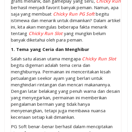
grafis menarik, dan gameplay yang seru,
Chicky Run
berhasil menjadi favorit banyak pemain. Namun, apa
saja yang membuat
Chicky Run PG Soft
begitu
istimewa dan menarik untuk dimainkan? Dalam artikel
ini, kita akan mengulas beberapa fakta menarik
tentang
Chicky Run Slot
yang mungkin belum
banyak diketahui oleh para pemain.
1. Tema yang Ceria dan Menghibur
Salah satu alasan utama mengapa
Chicky Run Slot
begitu digemari adalah tema ceria dan
menghiburnya. Permainan ini menceritakan kisah
petualangan seekor ayam yang berlari untuk
menghindari rintangan dan mencari makanannya.
Dengan latar belakang yang penuh warna dan desain
yang menyegarkan, permainan ini memberikan
pengalaman bermain yang tidak hanya
menyenangkan, tetapi juga membawa nuansa
keceriaan setiap kali dimainkan.
PG Soft benar-benar berhasil dalam menciptakan