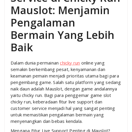
Mauslot: Menjamin
Pengalaman
Bermain Yang Lebih
Baik
Dalam dunia permainan
chicky run
online yang
semakin berkembang pesat, kenyamanan dan
keamanan pemain menjadi prioritas utama bagi para
pengembang game. Salah satu platform yang sedang
naik daun adalah Mauslot, dengan game andalannya
yaitu chicky run. Bagi para penggemar game slot
chicky run, keberadaan fitur live support dan
customer service menjadi hal yang sangat penting
untuk memastikan pengalaman bermain yang
menyenangkan dan bebas kendala.
Mengapa Fitur Live Support Penting di Mauslot?