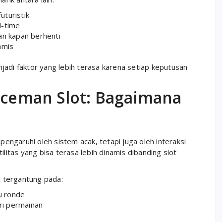
uturistik
l-time
n kapan berhenti
amis
enjadi faktor yang lebih terasa karena setiap keputusan
paceman Slot: Bagaimana
ipengaruhi oleh sistem acak, tetapi juga oleh interaksi
ilitas yang bisa terasa lebih dinamis dibanding slot
i tergantung pada:
u ronde
ri permainan