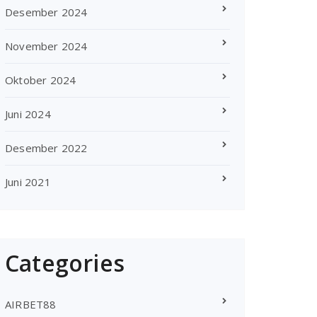
Desember 2024
November 2024
Oktober 2024
Juni 2024
Desember 2022
Juni 2021
Categories
AIRBET88