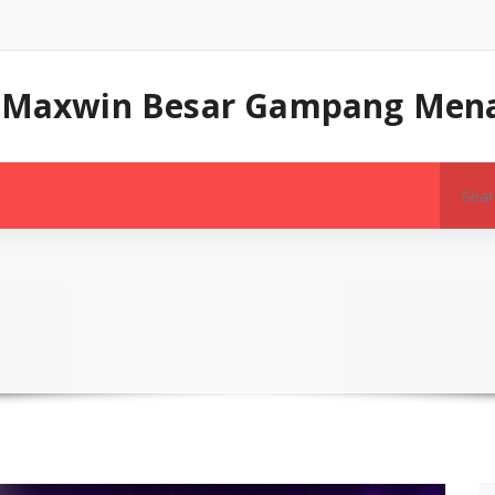
ya Maxwin Besar Gampang Men
Search
for: