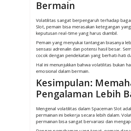
Bermain
Volatilitas sangat berpengaruh terhadap ba
Slot, pemain bisa merasakan ketegangan yang l
keputusan real-time yang harus diambil.
Pemain yang menyukai tantangan biasanya lebi
sensasi adrenalin dan potensi hasil besar. Sem
cocok dengan pendekatan yang berhati-hati da
Hal ini menunjukkan bahwa volatilitas bukan h
emosional dalam bermain.
Kesimpulan: Memaham
Pengalaman Lebih B
Mengenal volatilitas dalam Spaceman Slot ad
permainan ini bekerja secara lebih dalam. Vo
permainan bisa sangat bervariasi dan mengapa
Dengan pemahaman yang tepat, pemain dapat m