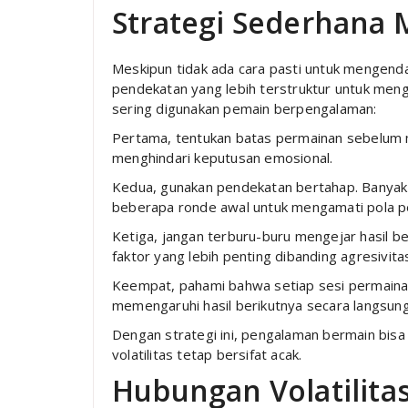
Strategi Sederhana 
Meskipun tidak ada cara pasti untuk mengenda
pendekatan yang lebih terstruktur untuk meng
sering digunakan pemain berpengalaman:
Pertama, tentukan batas permainan sebelum m
menghindari keputusan emosional.
Kedua, gunakan pendekatan bertahap. Banyak 
beberapa ronde awal untuk mengamati pola p
Ketiga, jangan terburu-buru mengejar hasil bes
faktor yang lebih penting dibanding agresivita
Keempat, pahami bahwa setiap sesi permainan
memengaruhi hasil berikutnya secara langsung
Dengan strategi ini, pengalaman bermain bisa 
volatilitas tetap bersifat acak.
Hubungan Volatilit