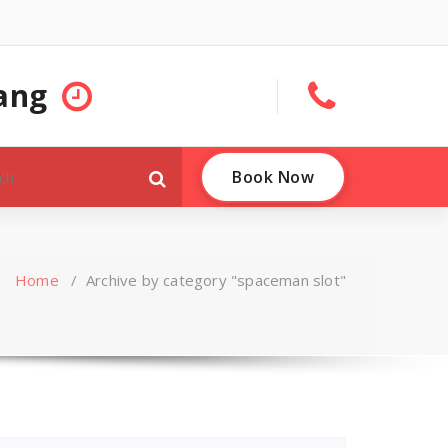
ang
Book Now
Home
/
Archive by category "spaceman slot"