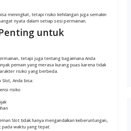
isa meningkat, tetapi risiko kehilangan juga semakin
 sangat nyata dalam setiap sesi permainan.
 Penting untuk
permainan, tetapi juga tentang bagaimana Anda
anyak pemain yang merasa kurang puas karena tidak
rakter risiko yang berbeda.
Slot, Anda bisa:
nsi risiko
jak
ihan
ceman Slot tidak hanya mengandalkan keberuntungan,
t pada waktu yang tepat.