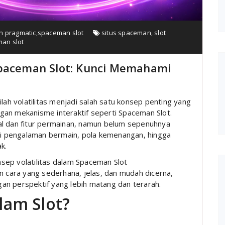
 pragmatic
,
spaceman slot
situs spaceman
,
slot
an slot
Spaceman Slot: Kunci Memahami
lah volatilitas menjadi salah satu konsep penting yang
gan mekanisme interaktif seperti Spaceman Slot.
al dan fitur permainan, namun belum sepenuhnya
 pengalaman bermain, pola kemenangan, hingga
k.
sep volatilitas dalam Spaceman Slot
 cara yang sederhana, jelas, dan mudah dicerna,
an perspektif yang lebih matang dan terarah.
alam Slot?