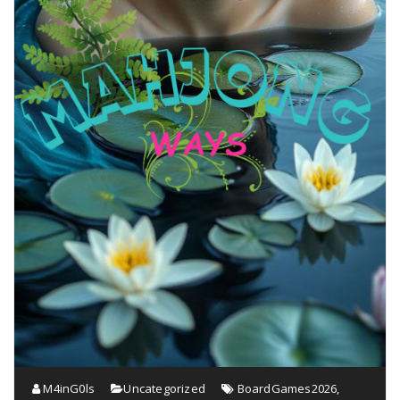
M4inG0ls
Uncategorized
BoardGames2026
,