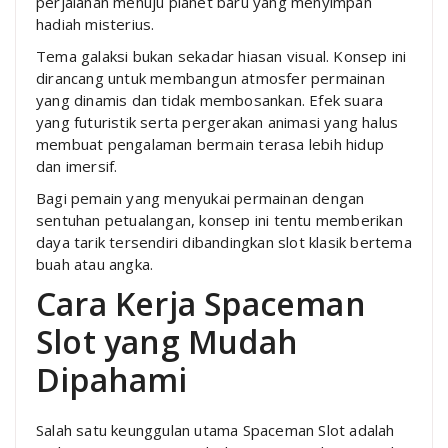
perjalanan menuju planet baru yang menyimpan
hadiah misterius.
Tema galaksi bukan sekadar hiasan visual. Konsep ini
dirancang untuk membangun atmosfer permainan
yang dinamis dan tidak membosankan. Efek suara
yang futuristik serta pergerakan animasi yang halus
membuat pengalaman bermain terasa lebih hidup
dan imersif.
Bagi pemain yang menyukai permainan dengan
sentuhan petualangan, konsep ini tentu memberikan
daya tarik tersendiri dibandingkan slot klasik bertema
buah atau angka.
Cara Kerja Spaceman
Slot yang Mudah
Dipahami
Salah satu keunggulan utama Spaceman Slot adalah