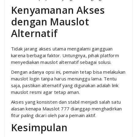
Kenyamanan Akses
dengan Mauslot
Alternatif
Tidak jarang akses utama mengalami gangguan
karena berbagai faktor. Untungnya, pihak platform
menyediakan mauslot alternatif sebagai solusi.
Dengan adanya opsi ini, pemain tetap bisa melakukan
mauslot login tanpa harus menunggu lama. Tentu
saja, pastikan alternatif yang digunakan adalah link
mauslot resmi agar tetap aman.
Akses yang konsisten dan stabil menjadi salah satu
alasan kenapa Mauslot 777 dianggap menghadirkan
fitur paling dicari oleh para pemain aktif.
Kesimpulan