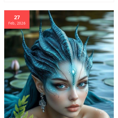
27
Feb, 2026