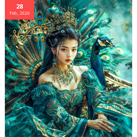
28
Feb, 2026