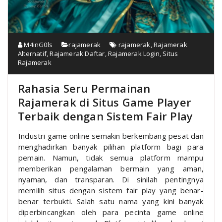
M4inG0ls
rajamerak
rajamerak
,
Rajamerak
Alternatif
,
Rajamerak Daftar
,
Rajamerak Login
,
Situs
Rajamerak
Rahasia Seru Permainan
Rajamerak di Situs Game Player
Terbaik dengan Sistem Fair Play
Industri game online semakin berkembang pesat dan
menghadirkan banyak pilihan platform bagi para
pemain. Namun, tidak semua platform mampu
memberikan pengalaman bermain yang aman,
nyaman, dan transparan. Di sinilah pentingnya
memilih situs dengan sistem fair play yang benar-
benar terbukti. Salah satu nama yang kini banyak
diperbincangkan oleh para pecinta game online