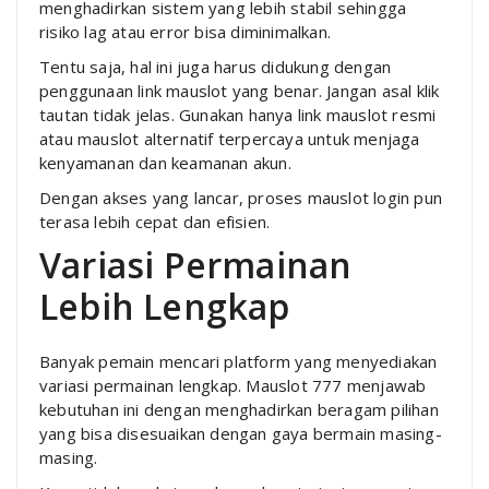
menghadirkan sistem yang lebih stabil sehingga
risiko lag atau error bisa diminimalkan.
Tentu saja, hal ini juga harus didukung dengan
penggunaan link mauslot yang benar. Jangan asal klik
tautan tidak jelas. Gunakan hanya link mauslot resmi
atau mauslot alternatif terpercaya untuk menjaga
kenyamanan dan keamanan akun.
Dengan akses yang lancar, proses mauslot login pun
terasa lebih cepat dan efisien.
Variasi Permainan
Lebih Lengkap
Banyak pemain mencari platform yang menyediakan
variasi permainan lengkap. Mauslot 777 menjawab
kebutuhan ini dengan menghadirkan beragam pilihan
yang bisa disesuaikan dengan gaya bermain masing-
masing.