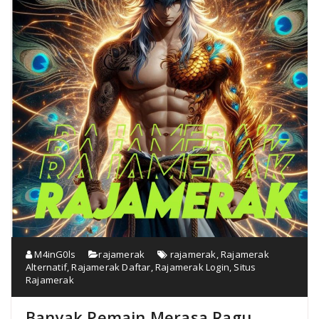
M4inG0ls
rajamerak
rajamerak
,
Rajamerak
Alternatif
,
Rajamerak Daftar
,
Rajamerak Login
,
Situs
Rajamerak
Banyak Pemain Merasa Ragu