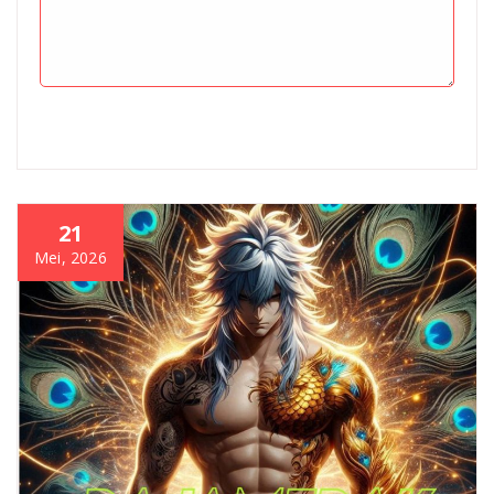
21
Mei, 2026