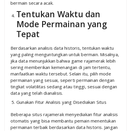
bermain secara acak.
Tentukan Waktu dan
Mode Permainan yang
Tepat
Berdasarkan analisis data historis, tentukan waktu
yang paling menguntungkan untuk bermain. Misalnya,
jika data menunjukkan bahwa game rajamerak lebih
sering memberikan kemenangan di jam tertentu,
manfaatkan waktu tersebut. Selain itu, pilih mode
permainan yang sesuai, seperti permainan dengan
tingkat volatilitas sedang atau tinggi, sesuai dengan
data yang telah dianalisis.
Gunakan Fitur Analisis yang Disediakan Situs
Beberapa situs rajamerak menyediakan fitur analisis
otomatis yang bisa membantu pemain menentukan
permainan terbaik berdasarkan data historis. Jangan