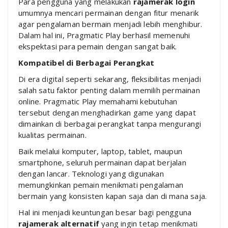
Para pengguna yang melakukan
rajamerak login
umumnya mencari permainan dengan fitur menarik
agar pengalaman bermain menjadi lebih menghibur.
Dalam hal ini, Pragmatic Play berhasil memenuhi
ekspektasi para pemain dengan sangat baik.
Kompatibel di Berbagai Perangkat
Di era digital seperti sekarang, fleksibilitas menjadi
salah satu faktor penting dalam memilih permainan
online. Pragmatic Play memahami kebutuhan
tersebut dengan menghadirkan game yang dapat
dimainkan di berbagai perangkat tanpa mengurangi
kualitas permainan.
Baik melalui komputer, laptop, tablet, maupun
smartphone, seluruh permainan dapat berjalan
dengan lancar. Teknologi yang digunakan
memungkinkan pemain menikmati pengalaman
bermain yang konsisten kapan saja dan di mana saja.
Hal ini menjadi keuntungan besar bagi pengguna
rajamerak alternatif
yang ingin tetap menikmati