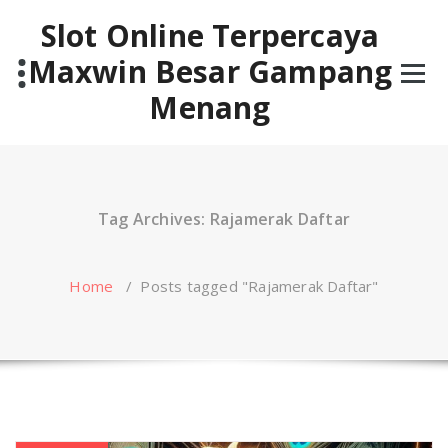
Skip
Slot Online Terpercaya
to
content
Maxwin Besar Gampang
Menang
Tag Archives: Rajamerak Daftar
Home
/
Posts tagged "Rajamerak Daftar"