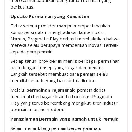
mereka mendapatkan pengalaman bermain yang
berkualitas.
Update Permainan yang Konsisten
Tidak semua provider mampu mempertahankan
konsistensi dalam menghadirkan konten baru.
Namun, Pragmatic Play berhasil membuktikan bahwa
mereka selalu berupaya memberikan inovasi terbaik
kepada para pemain.
Setiap tahun, provider ini merilis berbagai permainan
baru dengan konsep yang segar dan menarik.
Langkah tersebut membuat para pemain selalu
memiliki sesuatu yang baru untuk dicoba.
Melalui
permainan rajamerak
, pemain dapat
menikmati berbagai rilisan terbaru dari Pragmatic
Play yang terus berkembang mengikuti tren industri
permainan online modern.
Pengalaman Bermain yang Ramah untuk Pemula
Selain menarik bagi pemain berpengalaman,