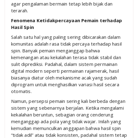
agar pengalaman bermain tetap lebih bijak dan
terarah.
Fenomena Ketidakpercayaan Pemain terhadap
Hasil Spin
Salah satu hal yang paling sering dibicarakan dalam
komunitas adalah rasa tidak percaya terhadap hasil
spin. Banyak pemain menganggap bahwa
kemenangan atau kekalahan terasa tidak stabil dan
sulit diprediksi. Padahal, dalam sistem permainan
digital modern seperti permainan rajamerak, hasil
biasanya diatur oleh mekanisme acak yang sudah
diprogram untuk menghasilkan variasi hasil secara
otomatis.
Namun, persepsi pemain sering kali berbeda dengan
sistem yang sebenarnya berjalan. Ketika mengalami
kekalahan beruntun, sebagian orang cenderung
menganggap ada pola yang tidak wajar. Inilah yang
kemudian memunculkan anggapan bahwa hasil spin
“tidak adil” atau tidak konsisten, padahal sistem tetap