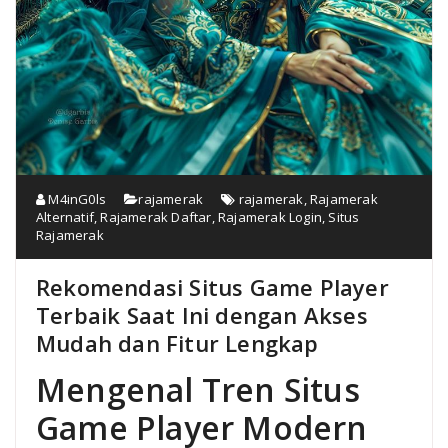
M4inG0ls
rajamerak
rajamerak
,
Rajamerak
Alternatif
,
Rajamerak Daftar
,
Rajamerak Login
,
Situs
Rajamerak
Rekomendasi Situs Game Player
Terbaik Saat Ini dengan Akses
Mudah dan Fitur Lengkap
Mengenal Tren Situs
Game Player Modern