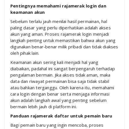
Pentingnya memahami rajamerak login dan
keamanan akun
Sebelum terlalu jauh menilai hasil permainan, hal
paling dasar yang perlu diperhatikan adalah akses
akun yang aman. Proses rajamerak login menjadi
langkah penting untuk memastikan bahwa akun yang
digunakan benar-benar milik pribadi dan tidak diakses
oleh pihak lain.
Keamanan akun sering kali menjadi hal yang
diabaikan, padahal ini sangat berpengaruh terhadap
pengalaman bermain. Jika akses tidak aman, maka
data dan riwayat permainan bisa saja tidak stabil
atau bahkan terganggu. Oleh karena itu, memahami
cara login dengan benar serta menjaga informasi
akun adalah langkah awal yang penting sebelum
bermain lebih jauh di platform ini.
Panduan rajamerak daftar untuk pemain baru
Bagi pemain baru yang ingin mencoba, proses