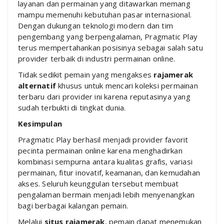
layanan dan permainan yang ditawarkan memang
mampu memenuhi kebutuhan pasar internasional.
Dengan dukungan teknologi modern dan tim
pengembang yang berpengalaman, Pragmatic Play
terus mempertahankan posisinya sebagai salah satu
provider terbaik di industri permainan online.
Tidak sedikit pemain yang mengakses
rajamerak
alternatif
khusus untuk mencari koleksi permainan
terbaru dari provider ini karena reputasinya yang
sudah terbukti di tingkat dunia.
Kesimpulan
Pragmatic Play berhasil menjadi provider favorit
pecinta permainan online karena menghadirkan
kombinasi sempurna antara kualitas grafis, variasi
permainan, fitur inovatif, keamanan, dan kemudahan
akses. Seluruh keunggulan tersebut membuat
pengalaman bermain menjadi lebih menyenangkan
bagi berbagai kalangan pemain.
Melalui
situs rajamerak
, pemain dapat menemukan