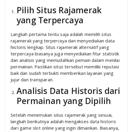
Pilih Situs Rajamerak
yang Terpercaya
Langkah pertama tentu saja adalah memilih situs
rajamerak yang terpercaya dan menyediakan data
historis lengkap. Situs rajamerak alternatif yang
terpercaya biasanya juga menyediakan fitur statistik
dan analisis yang memudahkan pemain dalam menilai
permainan. Pastikan situs tersebut memiliki reputasi
baik dan sudah terbukti memberikan layanan yang
jujur dan transparan.
Analisis Data Historis dari
Permainan yang Dipilih
Setelah menemukan situs rajamerak yang sesuai,
langkah berikutnya adalah mengakses data historis
dari game slot online yang ingin dimainkan. Biasanya,