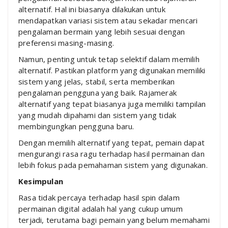
alternatif. Hal ini biasanya dilakukan untuk
mendapatkan variasi sistem atau sekadar mencari
pengalaman bermain yang lebih sesuai dengan
preferensi masing-masing.
Namun, penting untuk tetap selektif dalam memilih
alternatif. Pastikan platform yang digunakan memiliki
sistem yang jelas, stabil, serta memberikan
pengalaman pengguna yang baik. Rajamerak
alternatif yang tepat biasanya juga memiliki tampilan
yang mudah dipahami dan sistem yang tidak
membingungkan pengguna baru.
Dengan memilih alternatif yang tepat, pemain dapat
mengurangi rasa ragu terhadap hasil permainan dan
lebih fokus pada pemahaman sistem yang digunakan.
Kesimpulan
Rasa tidak percaya terhadap hasil spin dalam
permainan digital adalah hal yang cukup umum
terjadi, terutama bagi pemain yang belum memahami