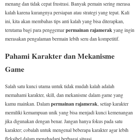
menang dan tidak cepat frustrasi. Banyak pemain sering merasa
kalah karena kurangnya persiapan atau strategi yang tepat. Kali
ini, kita akan membahas tips anti kalah yang bisa diterapkan,
permainan rajamerak
terutama bagi para penggemar
yang ingin
merasakan pengalaman bermain lebih seru dan kompetitif.
Pahami Karakter dan Mekanisme
Game
Salah satu kunci utama untuk tidak mudah kalah adalah
memahami karakter, skill, dan mekanisme dalam game yang
permainan rajamerak
kamu mainkan. Dalam
, setiap karakter
memiliki kemampuan unik yang bisa menjadi kunci kemenangan
jika digunakan dengan benar. Jangan hanya fokus pada satu
karakter; cobalah untuk mengenal beberapa karakter agar lebih
fleksibel dalam menghadapi berbagai situasi.