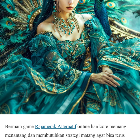
Bermain game
Rajamerak Alternatif
online hardcore memang
menantang dan membutuhkan strategi matang agar bisa terus