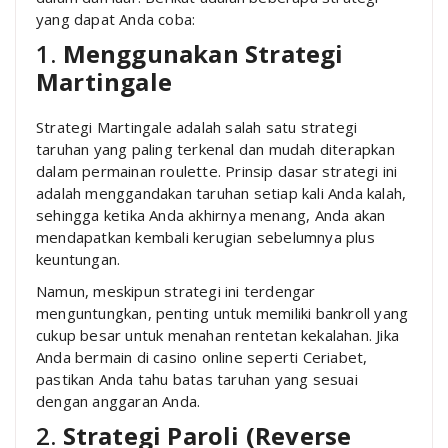
yang dapat Anda coba:
1.
Menggunakan Strategi
Martingale
Strategi Martingale adalah salah satu strategi
taruhan yang paling terkenal dan mudah diterapkan
dalam permainan roulette. Prinsip dasar strategi ini
adalah menggandakan taruhan setiap kali Anda kalah,
sehingga ketika Anda akhirnya menang, Anda akan
mendapatkan kembali kerugian sebelumnya plus
keuntungan.
Namun, meskipun strategi ini terdengar
menguntungkan, penting untuk memiliki bankroll yang
cukup besar untuk menahan rentetan kekalahan. Jika
Anda bermain di casino online seperti Ceriabet,
pastikan Anda tahu batas taruhan yang sesuai
dengan anggaran Anda.
2.
Strategi Paroli (Reverse