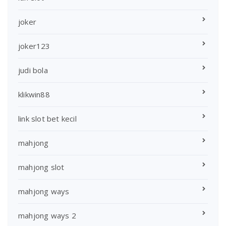
joker
joker123
judi bola
klikwin88
link slot bet kecil
mahjong
mahjong slot
mahjong ways
mahjong ways 2