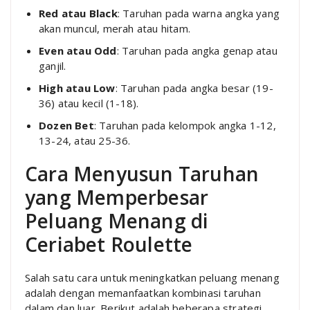
Red atau Black
: Taruhan pada warna angka yang
akan muncul, merah atau hitam.
Even atau Odd
: Taruhan pada angka genap atau
ganjil.
High atau Low
: Taruhan pada angka besar (19-
36) atau kecil (1-18).
Dozen Bet
: Taruhan pada kelompok angka 1-12,
13-24, atau 25-36.
Cara Menyusun Taruhan
yang Memperbesar
Peluang Menang di
Ceriabet Roulette
Salah satu cara untuk meningkatkan peluang menang
adalah dengan memanfaatkan kombinasi taruhan
dalam dan luar. Berikut adalah beberapa strategi