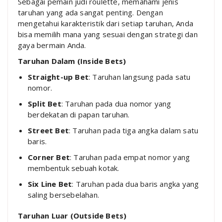
Sebagai pemain judi roulette, memahami jenis
taruhan yang ada sangat penting. Dengan
mengetahui karakteristik dari setiap taruhan, Anda
bisa memilih mana yang sesuai dengan strategi dan
gaya bermain Anda.
Taruhan Dalam (Inside Bets)
Straight-up Bet
: Taruhan langsung pada satu
nomor.
Split Bet
: Taruhan pada dua nomor yang
berdekatan di papan taruhan.
Street Bet
: Taruhan pada tiga angka dalam satu
baris.
Corner Bet
: Taruhan pada empat nomor yang
membentuk sebuah kotak.
Six Line Bet
: Taruhan pada dua baris angka yang
saling bersebelahan.
Taruhan Luar (Outside Bets)