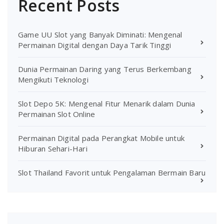
Recent Posts
Game UU Slot yang Banyak Diminati: Mengenal
Permainan Digital dengan Daya Tarik Tinggi
Dunia Permainan Daring yang Terus Berkembang
Mengikuti Teknologi
Slot Depo 5K: Mengenal Fitur Menarik dalam Dunia
Permainan Slot Online
Permainan Digital pada Perangkat Mobile untuk
Hiburan Sehari-Hari
Slot Thailand Favorit untuk Pengalaman Bermain Baru