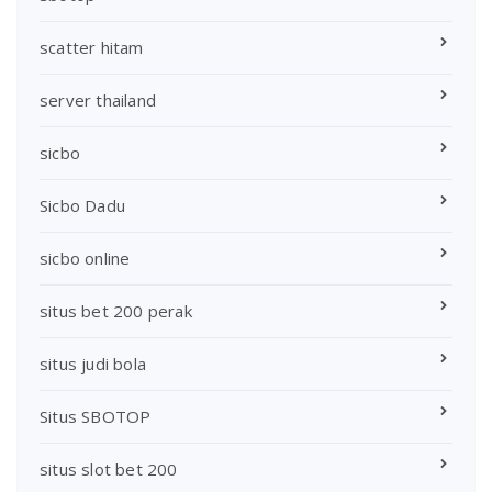
scatter hitam
server thailand
sicbo
Sicbo Dadu
sicbo online
situs bet 200 perak
situs judi bola
Situs SBOTOP
situs slot bet 200