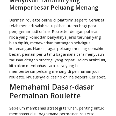
Menyusun Taruhan yang
Memperbesar Peluang Menang
Bermain roulette online di platform seperti Ceriabet
telah menjadi salah satu pilihan utama bagi para
penggemar judi online. Roulette, dengan putaran
roda yang ikonik dan banyaknya jenis taruhan yang
bisa dipilih, menawarkan tantangan sekaligus
kesenangan. Namun, agar peluang menang semakin
besar, pemain perlu tahu bagaimana cara menyusun
taruhan dengan strategi yang tepat. Dalam artikel ini,
kita akan membahas cara-cara yang bisa
memperbesar peluang menang di permainan judi
roulette, khususnya di casino online seperti Ceriabet.
Memahami Dasar-dasar
Permainan Roulette
Sebelum membahas strategi taruhan, penting untuk
memahami dulu bagaimana permainan roulette