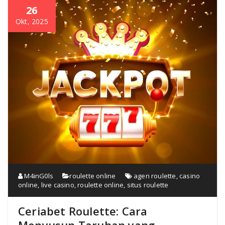
26
Okt, 2025
M4inG0ls
roulette online
agen roulette
,
casino
online
,
live casino
,
roulette online
,
situs roulette
Ceriabet Roulette: Cara