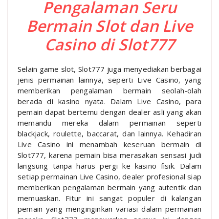
Pengalaman Seru
Bermain Slot dan Live
Casino di Slot777
Selain game slot, Slot777 juga menyediakan berbagai
jenis permainan lainnya, seperti Live Casino, yang
memberikan pengalaman bermain seolah-olah
berada di kasino nyata. Dalam Live Casino, para
pemain dapat bertemu dengan dealer asli yang akan
memandu mereka dalam permainan seperti
blackjack, roulette, baccarat, dan lainnya. Kehadiran
Live Casino ini menambah keseruan bermain di
Slot777, karena pemain bisa merasakan sensasi judi
langsung tanpa harus pergi ke kasino fisik. Dalam
setiap permainan Live Casino, dealer profesional siap
memberikan pengalaman bermain yang autentik dan
memuaskan. Fitur ini sangat populer di kalangan
pemain yang menginginkan variasi dalam permainan