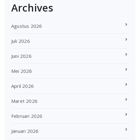
Archives
Agustus 2026
Juli 2026
Juni 2026
Mei 2026
April 2026
Maret 2026
Februari 2026
Januari 2026