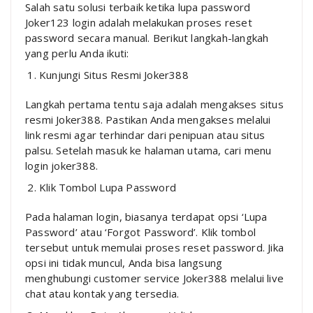
Salah satu solusi terbaik ketika lupa password
Joker123 login adalah melakukan proses reset
password secara manual. Berikut langkah-langkah
yang perlu Anda ikuti:
Kunjungi Situs Resmi Joker388
Langkah pertama tentu saja adalah mengakses situs
resmi Joker388. Pastikan Anda mengakses melalui
link resmi agar terhindar dari penipuan atau situs
palsu. Setelah masuk ke halaman utama, cari menu
login joker388.
Klik Tombol Lupa Password
Pada halaman login, biasanya terdapat opsi ‘Lupa
Password’ atau ‘Forgot Password’. Klik tombol
tersebut untuk memulai proses reset password. Jika
opsi ini tidak muncul, Anda bisa langsung
menghubungi customer service Joker388 melalui live
chat atau kontak yang tersedia.