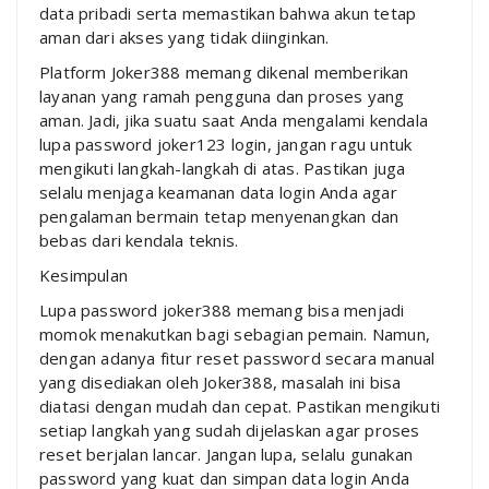
data pribadi serta memastikan bahwa akun tetap
aman dari akses yang tidak diinginkan.
Platform Joker388 memang dikenal memberikan
layanan yang ramah pengguna dan proses yang
aman. Jadi, jika suatu saat Anda mengalami kendala
lupa password joker123 login, jangan ragu untuk
mengikuti langkah-langkah di atas. Pastikan juga
selalu menjaga keamanan data login Anda agar
pengalaman bermain tetap menyenangkan dan
bebas dari kendala teknis.
Kesimpulan
Lupa password joker388 memang bisa menjadi
momok menakutkan bagi sebagian pemain. Namun,
dengan adanya fitur reset password secara manual
yang disediakan oleh Joker388, masalah ini bisa
diatasi dengan mudah dan cepat. Pastikan mengikuti
setiap langkah yang sudah dijelaskan agar proses
reset berjalan lancar. Jangan lupa, selalu gunakan
password yang kuat dan simpan data login Anda