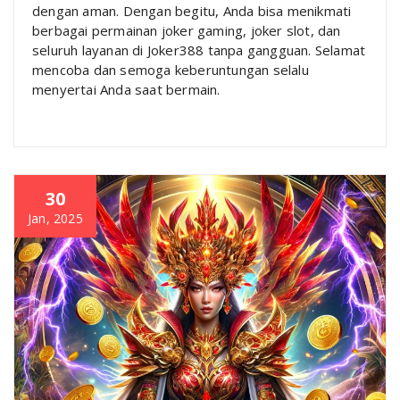
dengan aman. Dengan begitu, Anda bisa menikmati
berbagai permainan joker gaming, joker slot, dan
seluruh layanan di Joker388 tanpa gangguan. Selamat
mencoba dan semoga keberuntungan selalu
menyertai Anda saat bermain.
30
Jan, 2025