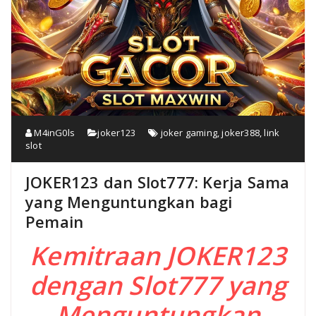
M4inG0ls
joker123
joker gaming
,
joker388
,
link
slot
JOKER123 dan Slot777: Kerja Sama
yang Menguntungkan bagi
Pemain
Kemitraan JOKER123
dengan Slot777 yang
Menguntungkan