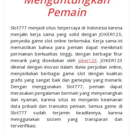
Pemain
Slot777 menjadi situs terpercaya di Indonesia karena
menjalin kerja sama yang solid dengan JOKER123,
penyedia game slot online terkemuka. Kerja sama ini
memastikan bahwa para pemain dapat menikmati
permainan berkualitas tinggi, dengan berbagai fitur
menarik yang disediakan oleh
joker123
. JOKER123
dikenal dengan inovasi dalam dunia perjudian online,
menyediakan berbagai game slot dengan kualitas
grafis yang sangat baik dan gameplay yang menarik.
Dengan menggunakan Slot777, pemain dapat
merasakan pengalaman bermain yang menyenangkan
dan nyaman, karena situs ini menjamin keamanan
data pribadi dan transaksi pemain. Semua game di
Slot777 sudah terjamin keadilannya, karena
menggunakan sistem yang transparan dan
terverifikasi.