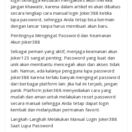
Jangan khawatir, karena dalam artikel ini akan dibahas
secara lengkap cara manual login Joker388 ketika
lupa password, sehingga Anda tetap bisa bermain
dengan lancar tanpa harus membuat akun baru.
Pentingnya Mengingat Password dan Keamanan
Akun Joker388
Sebagai pemain yang aktif, menjaga keamanan akun
Joker123 sangat penting. Password yang kuat dan
unik akan membantu mencegah akun dari akses tidak
sah. Namun, ada kalanya pengguna lupa password
Joker388 karena terlalu banyak mengingat password
dari berbagai platform lain. Jika hal ini terjadi, jangan
panik. Platform Joker388 menyediakan cara yang
mudah dan aman untuk melakukan reset password
secara manual sehingga Anda tetap dapat login
kembali dan melanjutkan permainan favorit.
Langkah-Langkah Melakukan Manual Login Joker388
Saat Lupa Password