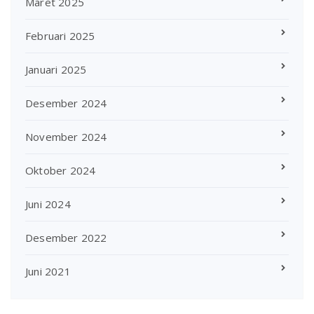
Maret 2025
Februari 2025
Januari 2025
Desember 2024
November 2024
Oktober 2024
Juni 2024
Desember 2022
Juni 2021