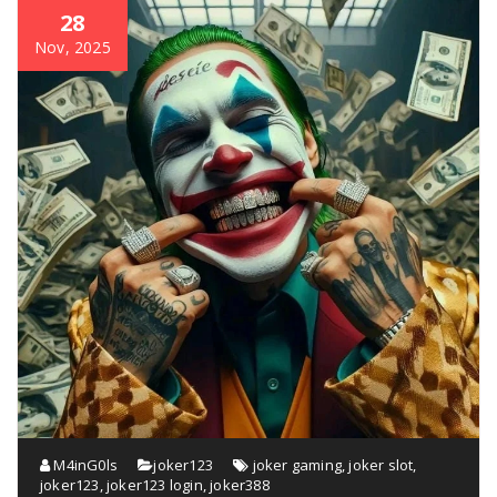
28
Nov, 2025
M4inG0ls
joker123
joker gaming
,
joker slot
,
joker123
,
joker123 login
,
joker388