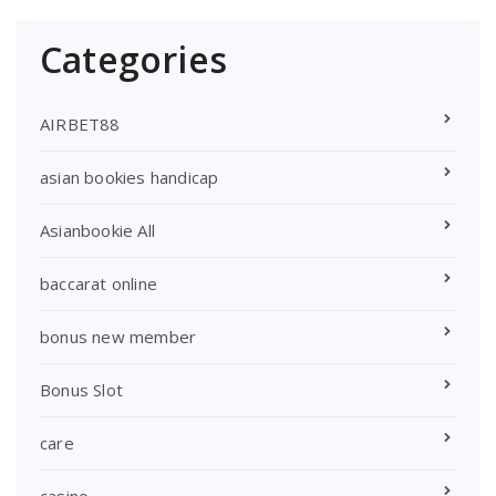
Categories
AIRBET88
asian bookies handicap
Asianbookie All
baccarat online
bonus new member
Bonus Slot
care
casino