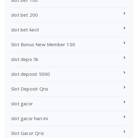
slot bet 200
slot bet kecil
Slot Bonus New Member 100
slot depo 5k
slot deposit 5000
Slot Deposit Qris
slot gacor
slot gacor hari ini
Slot Gacor Qris