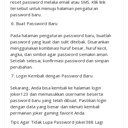
reset password melalui email atau SMS. Klik link
tersebut untuk menuju halaman pengaturan
password baru.
Buat Password Baru
Pada halaman pengaturan password baru, buatlah
password yang kuat dan sulit ditebak. Disarankan
menggunakan kombinasi huruf besar, huruf kecil,
angka, dan simbol agar password semakin aman.
Setelah selesai, konfirmasi password dan simpan
perubahan.
Login Kembali dengan Password Baru
Sekarang, Anda bisa kembali ke halaman login
Joker123 dan memasukkan username beserta
password baru yang telah dibuat. Pastikan login
dengan data yang benar dan nikmati kembali
permainan joker gaming favorit Anda.
Tips Agar Tidak Lupa Password Joker388 Lagi