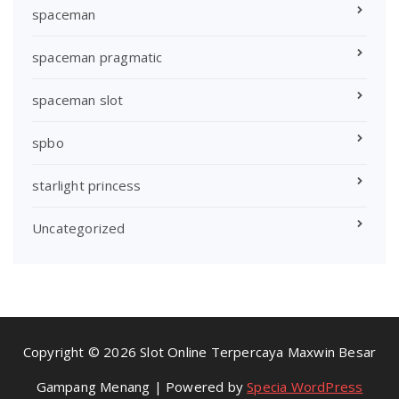
spaceman
spaceman pragmatic
spaceman slot
spbo
starlight princess
Uncategorized
Copyright © 2026 Slot Online Terpercaya Maxwin Besar
Gampang Menang | Powered by
Specia WordPress