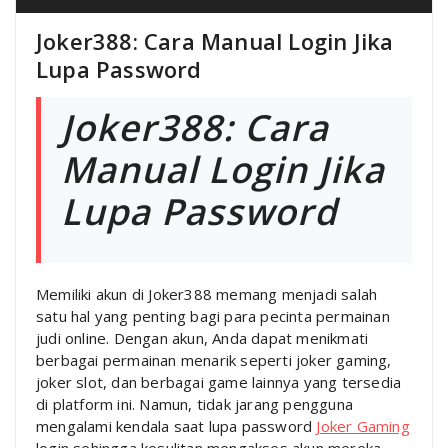
Joker388: Cara Manual Login Jika
Lupa Password
Joker388: Cara
Manual Login Jika
Lupa Password
Memiliki akun di Joker388 memang menjadi salah
satu hal yang penting bagi para pecinta permainan
judi online. Dengan akun, Anda dapat menikmati
berbagai permainan menarik seperti joker gaming,
joker slot, dan berbagai game lainnya yang tersedia
di platform ini. Namun, tidak jarang pengguna
mengalami kendala saat lupa password
Joker Gaming
login sehingga kesulitan mengakses akun mereka.