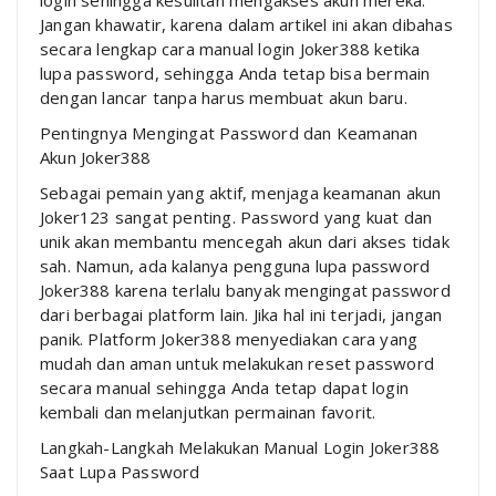
Jangan khawatir, karena dalam artikel ini akan dibahas
secara lengkap cara manual login Joker388 ketika
lupa password, sehingga Anda tetap bisa bermain
dengan lancar tanpa harus membuat akun baru.
Pentingnya Mengingat Password dan Keamanan
Akun Joker388
Sebagai pemain yang aktif, menjaga keamanan akun
Joker123 sangat penting. Password yang kuat dan
unik akan membantu mencegah akun dari akses tidak
sah. Namun, ada kalanya pengguna lupa password
Joker388 karena terlalu banyak mengingat password
dari berbagai platform lain. Jika hal ini terjadi, jangan
panik. Platform Joker388 menyediakan cara yang
mudah dan aman untuk melakukan reset password
secara manual sehingga Anda tetap dapat login
kembali dan melanjutkan permainan favorit.
Langkah-Langkah Melakukan Manual Login Joker388
Saat Lupa Password