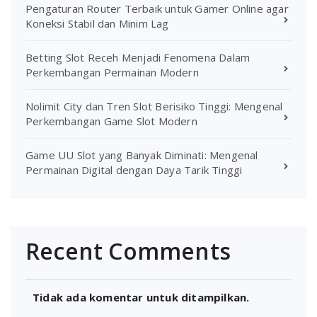
Pengaturan Router Terbaik untuk Gamer Online agar
Koneksi Stabil dan Minim Lag
Betting Slot Receh Menjadi Fenomena Dalam
Perkembangan Permainan Modern
Nolimit City dan Tren Slot Berisiko Tinggi: Mengenal
Perkembangan Game Slot Modern
Game UU Slot yang Banyak Diminati: Mengenal
Permainan Digital dengan Daya Tarik Tinggi
Recent Comments
Tidak ada komentar untuk ditampilkan.