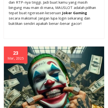
dan RTP-nya tinggi. Jadi buat kamu yang masih
bingung mau main di mana, MAUSLOT adalah pilihan
tepat buat ngerasain keseruan
Joker Gaming
secara maksimal. Jangan lupa login sekarang dan
buktikan sendiri apakah benar-benar gacor!
23
Mar, 2025