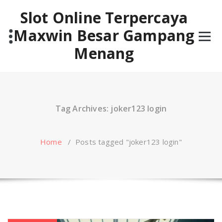
Skip
Slot Online Terpercaya
to
content
Maxwin Besar Gampang
Menang
Tag Archives: joker123 login
Home
/
Posts tagged "joker123 login"