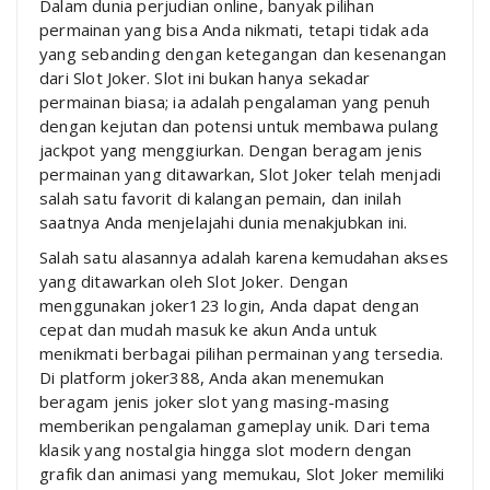
Dalam dunia perjudian online, banyak pilihan
permainan yang bisa Anda nikmati, tetapi tidak ada
yang sebanding dengan ketegangan dan kesenangan
dari Slot Joker. Slot ini bukan hanya sekadar
permainan biasa; ia adalah pengalaman yang penuh
dengan kejutan dan potensi untuk membawa pulang
jackpot yang menggiurkan. Dengan beragam jenis
permainan yang ditawarkan, Slot Joker telah menjadi
salah satu favorit di kalangan pemain, dan inilah
saatnya Anda menjelajahi dunia menakjubkan ini.
Salah satu alasannya adalah karena kemudahan akses
yang ditawarkan oleh Slot Joker. Dengan
menggunakan joker123 login, Anda dapat dengan
cepat dan mudah masuk ke akun Anda untuk
menikmati berbagai pilihan permainan yang tersedia.
Di platform joker388, Anda akan menemukan
beragam jenis joker slot yang masing-masing
memberikan pengalaman gameplay unik. Dari tema
klasik yang nostalgia hingga slot modern dengan
grafik dan animasi yang memukau, Slot Joker memiliki