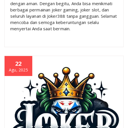
dengan aman. Dengan begitu, Anda bisa menikmati
berbagai permainan joker gaming, joker slot, dan
seluruh layanan di Joker388 tanpa gangguan. Selamat
mencoba dan semoga keberuntungan selalu
menyertai Anda saat bermain.
22
Agu, 2025