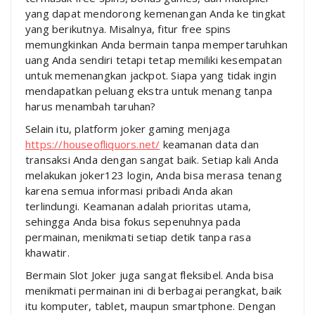
yang dapat mendorong kemenangan Anda ke tingkat
yang berikutnya. Misalnya, fitur free spins
memungkinkan Anda bermain tanpa mempertaruhkan
uang Anda sendiri tetapi tetap memiliki kesempatan
untuk memenangkan jackpot. Siapa yang tidak ingin
mendapatkan peluang ekstra untuk menang tanpa
harus menambah taruhan?
Selain itu, platform joker gaming menjaga
https://houseofliquors.net/
keamanan data dan
transaksi Anda dengan sangat baik. Setiap kali Anda
melakukan joker123 login, Anda bisa merasa tenang
karena semua informasi pribadi Anda akan
terlindungi. Keamanan adalah prioritas utama,
sehingga Anda bisa fokus sepenuhnya pada
permainan, menikmati setiap detik tanpa rasa
khawatir.
Bermain Slot Joker juga sangat fleksibel. Anda bisa
menikmati permainan ini di berbagai perangkat, baik
itu komputer, tablet, maupun smartphone. Dengan