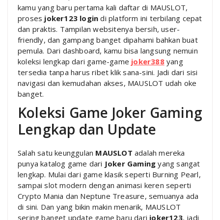
kamu yang baru pertama kali daftar di MAUSLOT,
proses
joker123 login
di platform ini terbilang cepat
dan praktis. Tampilan websitenya bersih, user-
friendly, dan gampang banget dipahami bahkan buat
pemula. Dari dashboard, kamu bisa langsung nemuin
koleksi lengkap dari game-game
joker388
yang
tersedia tanpa harus ribet klik sana-sini. Jadi dari sisi
navigasi dan kemudahan akses, MAUSLOT udah oke
banget.
Koleksi Game Joker Gaming
Lengkap dan Update
Salah satu keunggulan
MAUSLOT
adalah mereka
punya katalog game dari
Joker Gaming
yang sangat
lengkap. Mulai dari game klasik seperti Burning Pearl,
sampai slot modern dengan animasi keren seperti
Crypto Mania dan Neptune Treasure, semuanya ada
di sini. Dan yang bikin makin menarik, MAUSLOT
sering banget update game baru dari
joker123
, jadi