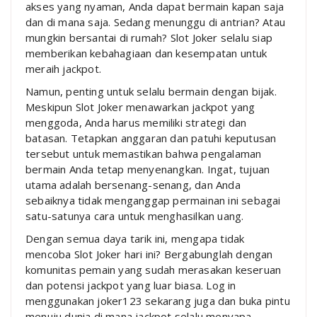
akses yang nyaman, Anda dapat bermain kapan saja
dan di mana saja. Sedang menunggu di antrian? Atau
mungkin bersantai di rumah? Slot Joker selalu siap
memberikan kebahagiaan dan kesempatan untuk
meraih jackpot.
Namun, penting untuk selalu bermain dengan bijak.
Meskipun Slot Joker menawarkan jackpot yang
menggoda, Anda harus memiliki strategi dan
batasan. Tetapkan anggaran dan patuhi keputusan
tersebut untuk memastikan bahwa pengalaman
bermain Anda tetap menyenangkan. Ingat, tujuan
utama adalah bersenang-senang, dan Anda
sebaiknya tidak menganggap permainan ini sebagai
satu-satunya cara untuk menghasilkan uang.
Dengan semua daya tarik ini, mengapa tidak
mencoba Slot Joker hari ini? Bergabunglah dengan
komunitas pemain yang sudah merasakan keseruan
dan potensi jackpot yang luar biasa. Log in
menggunakan joker123 sekarang juga dan buka pintu
menuju dunia di mana jackpot selalu menyapa.