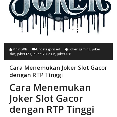
M4inG0ls
Uncategorized
joker gaming
,
joker
slot
,
joker123
,
joker123 login
,
joker388
Cara Menemukan Joker Slot Gacor
dengan RTP Tinggi
Cara Menemukan
Joker Slot Gacor
dengan RTP Tinggi