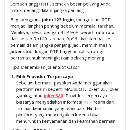
Semakin tinggi RTP, semakin besar peluang Anda
untuk menang dalam jangka panjang
Bagi pengguna
joker123 login
, mengetahui RTP
menjadi langkah penting sebelum memulai taruhan.
Misalnya, mesin dengan RTP 96% berarti rata-rata
dari setiap Rp100 taruhan, Rp96 akan kembali ke
pemain dalam jangka panjang. Jadi, memilih mesin
joker slot
dengan RTP tinggi adalah strategi
pertama untuk meningkatkan peluang menang
Tips Menemukan Joker Slot Gacor
Pilih Provider Terpercaya
Sebelum bermain, pastikan Anda menggunakan
platform resmi seperti MAUSLOT, joker123, joker
gaming, atau
joker388
. Provider terpercaya
biasanya menyediakan informasi RTP resmi dan
jaminan keamanan yang lebih baik. Hindari
platform yang mencurigakan karena bisa
menurunkan kenyamanan dan keamanan bermain