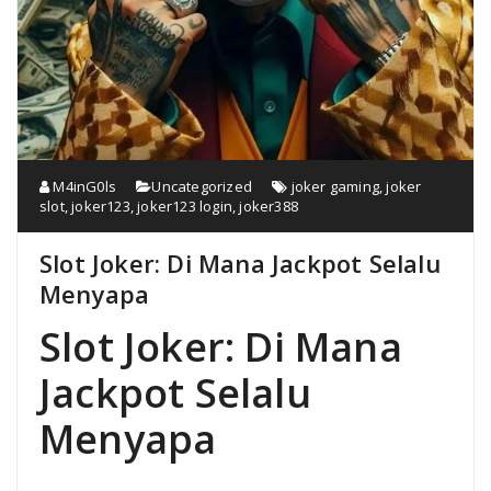
M4inG0ls
Uncategorized
joker gaming
,
joker
slot
,
joker123
,
joker123 login
,
joker388
Slot Joker: Di Mana Jackpot Selalu
Menyapa
Slot Joker: Di Mana
Jackpot Selalu
Menyapa