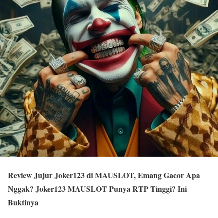
Review Jujur Joker123 di MAUSLOT, Emang Gacor Apa
Nggak? Joker123 MAUSLOT Punya RTP Tinggi? Ini
Buktinya