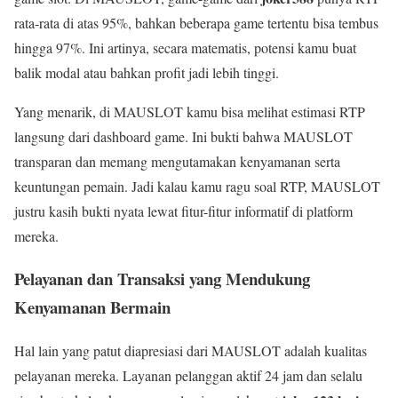
rata-rata di atas 95%, bahkan beberapa game tertentu bisa tembus
hingga 97%. Ini artinya, secara matematis, potensi kamu buat
balik modal atau bahkan profit jadi lebih tinggi.
Yang menarik, di MAUSLOT kamu bisa melihat estimasi RTP
langsung dari dashboard game. Ini bukti bahwa MAUSLOT
transparan dan memang mengutamakan kenyamanan serta
keuntungan pemain. Jadi kalau kamu ragu soal RTP, MAUSLOT
justru kasih bukti nyata lewat fitur-fitur informatif di platform
mereka.
Pelayanan dan Transaksi yang Mendukung
Kenyamanan Bermain
Hal lain yang patut diapresiasi dari MAUSLOT adalah kualitas
pelayanan mereka. Layanan pelanggan aktif 24 jam dan selalu