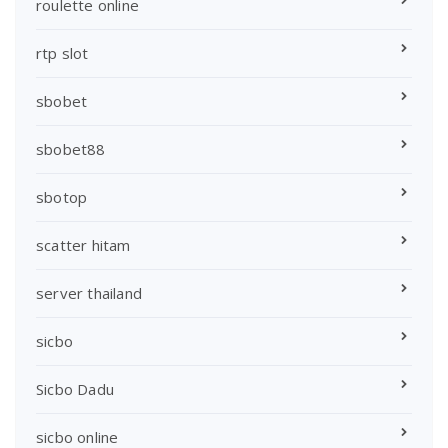
roulette online
rtp slot
sbobet
sbobet88
sbotop
scatter hitam
server thailand
sicbo
Sicbo Dadu
sicbo online