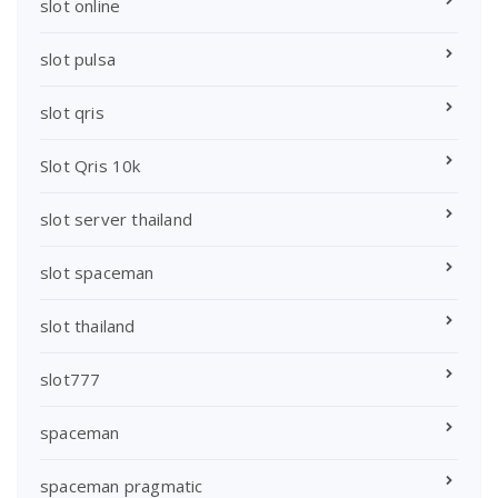
slot online
slot pulsa
slot qris
Slot Qris 10k
slot server thailand
slot spaceman
slot thailand
slot777
spaceman
spaceman pragmatic