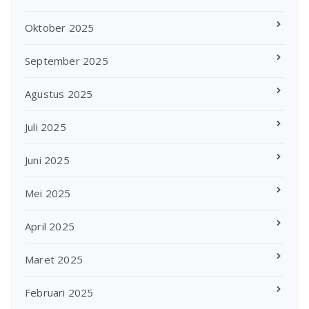
Oktober 2025
September 2025
Agustus 2025
Juli 2025
Juni 2025
Mei 2025
April 2025
Maret 2025
Februari 2025