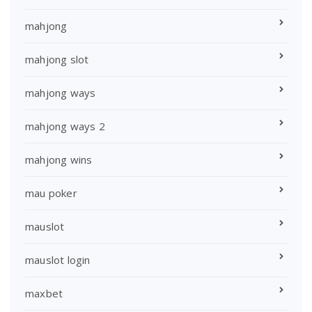
mahjong
mahjong slot
mahjong ways
mahjong ways 2
mahjong wins
mau poker
mauslot
mauslot login
maxbet