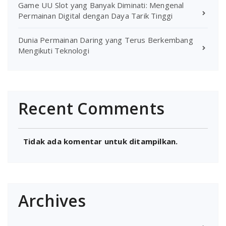
Game UU Slot yang Banyak Diminati: Mengenal
Permainan Digital dengan Daya Tarik Tinggi
Dunia Permainan Daring yang Terus Berkembang
Mengikuti Teknologi
Recent Comments
Tidak ada komentar untuk ditampilkan.
Archives