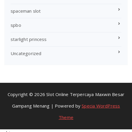
spaceman slot
spbo
starlight princess
Uncategorized
Copyright © 2026 Slot Online Terpercaya Maxwin Besar
Gampang Menang | Powered by
Specia WordPress
Theme