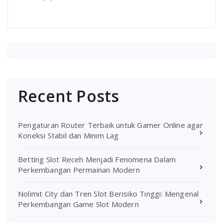
Recent Posts
Pengaturan Router Terbaik untuk Gamer Online agar
Koneksi Stabil dan Minim Lag
Betting Slot Receh Menjadi Fenomena Dalam
Perkembangan Permainan Modern
Nolimit City dan Tren Slot Berisiko Tinggi: Mengenal
Perkembangan Game Slot Modern