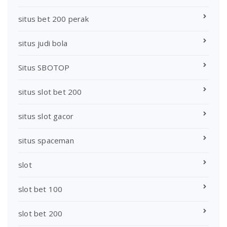
situs bet 200 perak
situs judi bola
Situs SBOTOP
situs slot bet 200
situs slot gacor
situs spaceman
slot
slot bet 100
slot bet 200