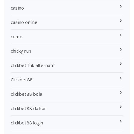
casino
casino online
ceme
chicky run
clickbet link alternatif
Clickbet88
clickbet88 bola
clickbet88 daftar
clickbet88 login