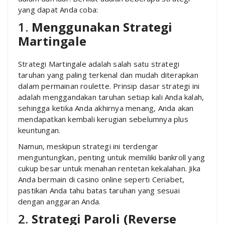
yang dapat Anda coba:
1.
Menggunakan Strategi
Martingale
Strategi Martingale adalah salah satu strategi
taruhan yang paling terkenal dan mudah diterapkan
dalam permainan roulette. Prinsip dasar strategi ini
adalah menggandakan taruhan setiap kali Anda kalah,
sehingga ketika Anda akhirnya menang, Anda akan
mendapatkan kembali kerugian sebelumnya plus
keuntungan.
Namun, meskipun strategi ini terdengar
menguntungkan, penting untuk memiliki bankroll yang
cukup besar untuk menahan rentetan kekalahan. Jika
Anda bermain di casino online seperti Ceriabet,
pastikan Anda tahu batas taruhan yang sesuai
dengan anggaran Anda.
2.
Strategi Paroli (Reverse