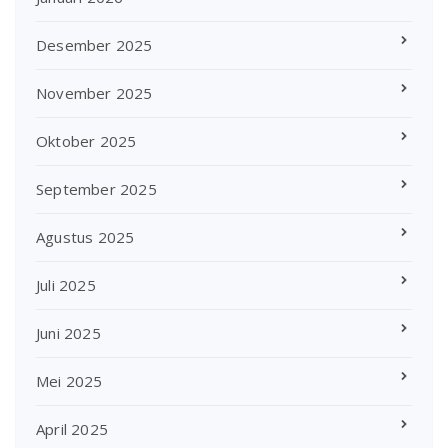
Desember 2025
November 2025
Oktober 2025
September 2025
Agustus 2025
Juli 2025
Juni 2025
Mei 2025
April 2025