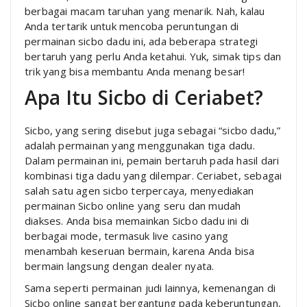
berbagai macam taruhan yang menarik. Nah, kalau
Anda tertarik untuk mencoba peruntungan di
permainan sicbo dadu ini, ada beberapa strategi
bertaruh yang perlu Anda ketahui. Yuk, simak tips dan
trik yang bisa membantu Anda menang besar!
Apa Itu Sicbo di Ceriabet?
Sicbo, yang sering disebut juga sebagai “sicbo dadu,”
adalah permainan yang menggunakan tiga dadu.
Dalam permainan ini, pemain bertaruh pada hasil dari
kombinasi tiga dadu yang dilempar. Ceriabet, sebagai
salah satu agen sicbo terpercaya, menyediakan
permainan Sicbo online yang seru dan mudah
diakses. Anda bisa memainkan Sicbo dadu ini di
berbagai mode, termasuk live casino yang
menambah keseruan bermain, karena Anda bisa
bermain langsung dengan dealer nyata.
Sama seperti permainan judi lainnya, kemenangan di
Sicbo online sangat bergantung pada keberuntungan,