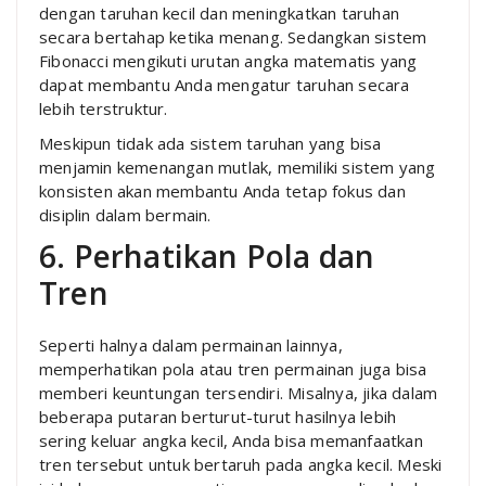
dengan taruhan kecil dan meningkatkan taruhan
secara bertahap ketika menang. Sedangkan sistem
Fibonacci mengikuti urutan angka matematis yang
dapat membantu Anda mengatur taruhan secara
lebih terstruktur.
Meskipun tidak ada sistem taruhan yang bisa
menjamin kemenangan mutlak, memiliki sistem yang
konsisten akan membantu Anda tetap fokus dan
disiplin dalam bermain.
6. Perhatikan Pola dan
Tren
Seperti halnya dalam permainan lainnya,
memperhatikan pola atau tren permainan juga bisa
memberi keuntungan tersendiri. Misalnya, jika dalam
beberapa putaran berturut-turut hasilnya lebih
sering keluar angka kecil, Anda bisa memanfaatkan
tren tersebut untuk bertaruh pada angka kecil. Meski