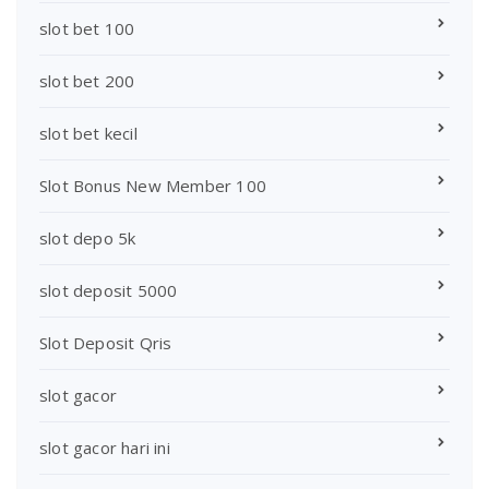
slot bet 100
slot bet 200
slot bet kecil
Slot Bonus New Member 100
slot depo 5k
slot deposit 5000
Slot Deposit Qris
slot gacor
slot gacor hari ini