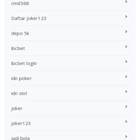
cmd368
Daftar Joker123
depo 5k
ibcbet
ibcbet login
idn poker
idn slot
joker
joker123
judi bola