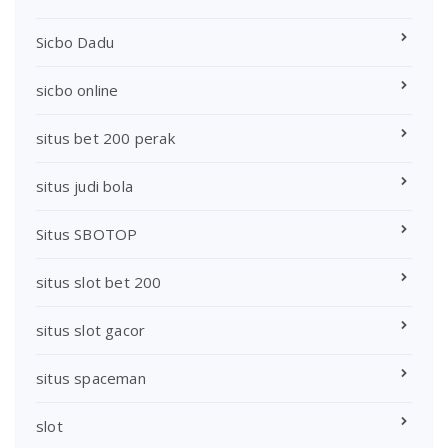
Sicbo Dadu
sicbo online
situs bet 200 perak
situs judi bola
Situs SBOTOP
situs slot bet 200
situs slot gacor
situs spaceman
slot