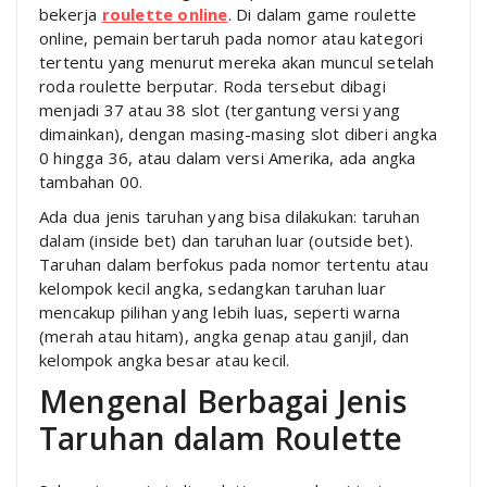
bekerja
roulette online
. Di dalam game roulette
online, pemain bertaruh pada nomor atau kategori
tertentu yang menurut mereka akan muncul setelah
roda roulette berputar. Roda tersebut dibagi
menjadi 37 atau 38 slot (tergantung versi yang
dimainkan), dengan masing-masing slot diberi angka
0 hingga 36, atau dalam versi Amerika, ada angka
tambahan 00.
Ada dua jenis taruhan yang bisa dilakukan: taruhan
dalam (inside bet) dan taruhan luar (outside bet).
Taruhan dalam berfokus pada nomor tertentu atau
kelompok kecil angka, sedangkan taruhan luar
mencakup pilihan yang lebih luas, seperti warna
(merah atau hitam), angka genap atau ganjil, dan
kelompok angka besar atau kecil.
Mengenal Berbagai Jenis
Taruhan dalam Roulette