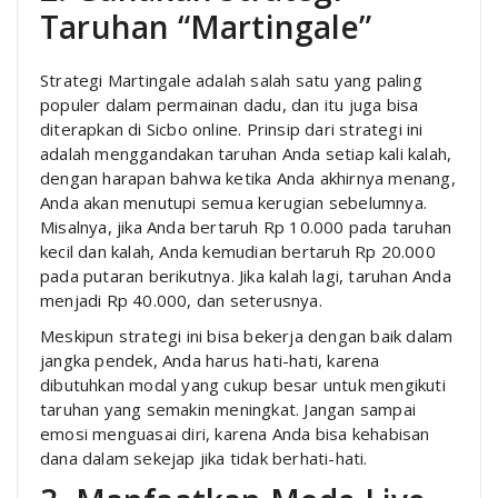
Taruhan “Martingale”
Strategi Martingale adalah salah satu yang paling
populer dalam permainan dadu, dan itu juga bisa
diterapkan di Sicbo online. Prinsip dari strategi ini
adalah menggandakan taruhan Anda setiap kali kalah,
dengan harapan bahwa ketika Anda akhirnya menang,
Anda akan menutupi semua kerugian sebelumnya.
Misalnya, jika Anda bertaruh Rp 10.000 pada taruhan
kecil dan kalah, Anda kemudian bertaruh Rp 20.000
pada putaran berikutnya. Jika kalah lagi, taruhan Anda
menjadi Rp 40.000, dan seterusnya.
Meskipun strategi ini bisa bekerja dengan baik dalam
jangka pendek, Anda harus hati-hati, karena
dibutuhkan modal yang cukup besar untuk mengikuti
taruhan yang semakin meningkat. Jangan sampai
emosi menguasai diri, karena Anda bisa kehabisan
dana dalam sekejap jika tidak berhati-hati.