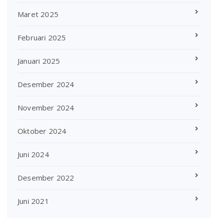
Maret 2025
Februari 2025
Januari 2025
Desember 2024
November 2024
Oktober 2024
Juni 2024
Desember 2022
Juni 2021