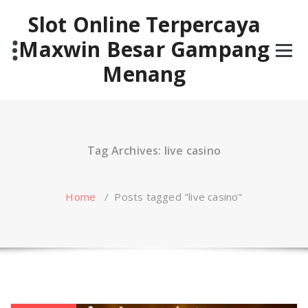
Skip
Slot Online Terpercaya
to
content
Maxwin Besar Gampang
Menang
Tag Archives: live casino
Home
/
Posts tagged "live casino"