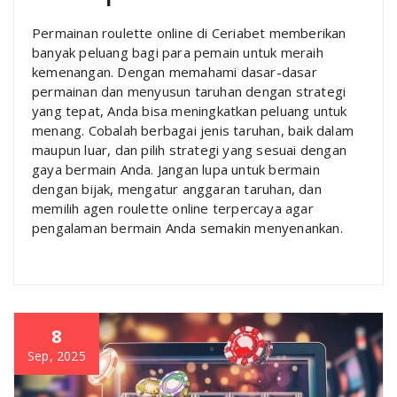
Permainan roulette online di Ceriabet memberikan
banyak peluang bagi para pemain untuk meraih
kemenangan. Dengan memahami dasar-dasar
permainan dan menyusun taruhan dengan strategi
yang tepat, Anda bisa meningkatkan peluang untuk
menang. Cobalah berbagai jenis taruhan, baik dalam
maupun luar, dan pilih strategi yang sesuai dengan
gaya bermain Anda. Jangan lupa untuk bermain
dengan bijak, mengatur anggaran taruhan, dan
memilih agen roulette online terpercaya agar
pengalaman bermain Anda semakin menyenankan.
8
Sep, 2025