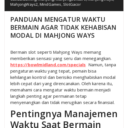
MahjongWays2
,
MindGames
,
SlotGacor
PANDUAN MENGATUR WAKTU
BERMAIN AGAR TIDAK KEHABISAN
MODAL DI MAHJONG WAYS
Bermain slot seperti Mahjong Ways memang
memberikan sensasi yang seru dan menegangkan.
https://bowlmidland.com/specials
Namun, tanpa
pengaturan waktu yang tepat, pemain bisa
kehilangan kontrol dan berisiko menghabiskan modal
lebih cepat dari yang direncanakan. Oleh karena itu,
memahami cara mengatur waktu bermain menjadi
langkah penting agar permainan tetap
menyenangkan dan tidak merugikan secara finansial.
Pentingnya Manajemen
Waktu Saat Bermain