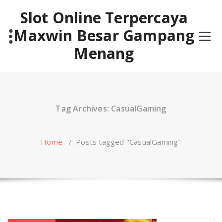
Skip
Slot Online Terpercaya
to
content
Maxwin Besar Gampang
Menang
Tag Archives: CasualGaming
Home
/
Posts tagged "CasualGaming"