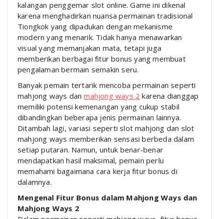
kalangan penggemar slot online. Game ini dikenal
karena menghadirkan nuansa permainan tradisional
Tiongkok yang dipadukan dengan mekanisme
modern yang menarik. Tidak hanya menawarkan
visual yang memanjakan mata, tetapi juga
memberikan berbagai fitur bonus yang membuat
pengalaman bermain semakin seru.
Banyak pemain tertarik mencoba permainan seperti
mahjong ways dan
mahjong ways 2
karena dianggap
memiliki potensi kemenangan yang cukup stabil
dibandingkan beberapa jenis permainan lainnya.
Ditambah lagi, variasi seperti slot mahjong dan slot
mahjong ways memberikan sensasi berbeda dalam
setiap putaran. Namun, untuk benar-benar
mendapatkan hasil maksimal, pemain perlu
memahami bagaimana cara kerja fitur bonus di
dalamnya.
Mengenal Fitur Bonus dalam Mahjong Ways dan
Mahjong Ways 2
Dalam permainan seperti mahjong ways, fitur bonus