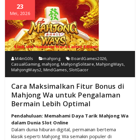
23
Mei, 2026
M4inG0ls
mahjong
BoardGames2026
,
CasualGaming
,
mahjong
,
MahjongSolitaire
,
MahjongWays
,
MahjongWays2
,
MindGames
,
SlotGacor
Cara Maksimalkan Fitur Bonus di
Mahjong Wa untuk Pengalaman
Bermain Lebih Optimal
Pendahuluan: Memahami Daya Tarik Mahjong Wa
dalam Dunia Slot Online
Dalam dunia hiburan digital, permainan bertema
klasik seperti Mahjong Wa semakin populer di