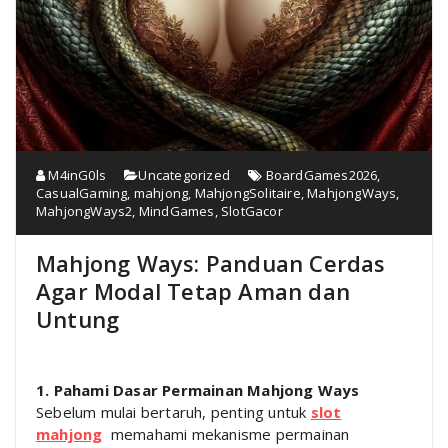
M4inG0ls
Uncategorized
BoardGames2026
,
CasualGaming
,
mahjong
,
MahjongSolitaire
,
MahjongWays
,
MahjongWays2
,
MindGames
,
SlotGacor
Mahjong Ways: Panduan Cerdas
Agar Modal Tetap Aman dan
Untung
1. Pahami Dasar Permainan Mahjong Ways
Sebelum mulai bertaruh, penting untuk
slot
mahjong
memahami mekanisme permainan