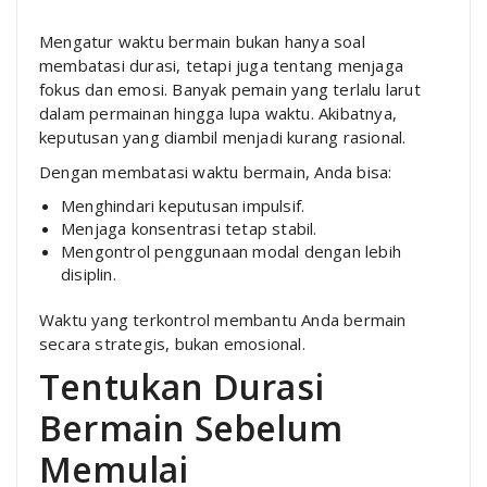
Mengatur waktu bermain bukan hanya soal
membatasi durasi, tetapi juga tentang menjaga
fokus dan emosi. Banyak pemain yang terlalu larut
dalam permainan hingga lupa waktu. Akibatnya,
keputusan yang diambil menjadi kurang rasional.
Dengan membatasi waktu bermain, Anda bisa:
Menghindari keputusan impulsif.
Menjaga konsentrasi tetap stabil.
Mengontrol penggunaan modal dengan lebih
disiplin.
Waktu yang terkontrol membantu Anda bermain
secara strategis, bukan emosional.
Tentukan Durasi
Bermain Sebelum
Memulai