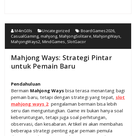
M4inG0ls
Uncategorized
BoardGames2026
,
CasualGaming
,
mahjong
,
MahjongSolitaire
,
MahjongWays
,
MahjongWays2
,
MindGames
,
SlotGacor
Mahjong Ways: Strategi Pintar
untuk Pemain Baru
Pendahuluan
Bermain
Mahjong Ways
bisa terasa menantang bagi
pemain baru, tetapi dengan strategi yang tepat,
slot
mahjong ways 2
pengalaman bermain bisa lebih
seru dan menguntungkan. Game ini bukan hanya soal
keberuntungan, tetapi juga soal perhitungan,
observasi, dan kesabaran. Artikel ini akan membahas
beberapa strategi penting agar pemain pemula