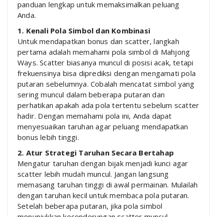
panduan lengkap untuk memaksimalkan peluang
Anda.
1. Kenali Pola Simbol dan Kombinasi
Untuk mendapatkan bonus dan scatter, langkah
pertama adalah memahami pola simbol di Mahjong
Ways. Scatter biasanya muncul di posisi acak, tetapi
frekuensinya bisa diprediksi dengan mengamati pola
putaran sebelumnya. Cobalah mencatat simbol yang
sering muncul dalam beberapa putaran dan
perhatikan apakah ada pola tertentu sebelum scatter
hadir. Dengan memahami pola ini, Anda dapat
menyesuaikan taruhan agar peluang mendapatkan
bonus lebih tinggi.
2. Atur Strategi Taruhan Secara Bertahap
Mengatur taruhan dengan bijak menjadi kunci agar
scatter lebih mudah muncul. Jangan langsung
memasang taruhan tinggi di awal permainan. Mulailah
dengan taruhan kecil untuk membaca pola putaran.
Setelah beberapa putaran, jika pola simbol
menunjukkan kecenderungan scatter muncul,