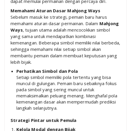
dapat memulai permainan dengan percaya diri.
Memahami Aturan Dasar Mahjong Ways
Sebelum masuk ke strategi, pemain baru harus
memahami aturan dasar permainan. Dalam
Mahjong
Ways
, tujuan utama adalah mencocokkan simbol
yang sama untuk mendapatkan kombinasi
kemenangan. Beberapa simbol memiliki nilai berbeda,
sehingga memahami nilai setiap simbol akan
membantu pemain dalam membuat keputusan yang
lebih bijak.
Perhatikan Simbol dan Pola
Setiap simbol memiliki pola tertentu yang bisa
muncul di gulungan. Pemain baru sebaiknya fokus
pada simbol yang sering muncul untuk
memaksimalkan peluang menang. Menghafal pola
kemenangan dasar akan mempermudah prediksi
langkah selanjutnya.
Strategi Pintar untuk Pemula
Kelola Modal dengan Bijak