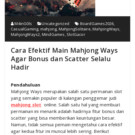
M4inG0ls
Uncategorized
BoardGames2026
,
CasualGaming
,
mahjong
,
MahjongSolitaire
,
MahjongWays
,
MahjongWays2
,
MindGames
,
SlotGacor
Cara Efektif Main Mahjong Ways
Agar Bonus dan Scatter Selalu
Hadir
Pendahuluan
Mahjong Ways merupakan salah satu permainan slot
yang semakin populer di kalangan penggemar judi
mahjong slot
online. Salah satu hal yang membuat
permainan ini menarik adalah hadirnya fitur bonus dan
scatter yang bisa memberikan keuntungan besar.
Namun, tidak semua pemain mengetahui cara efektif
agar kedua fitur ini muncul lebih sering. Berikut