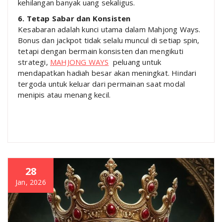
kehilangan banyak uang sekaligus.
6. Tetap Sabar dan Konsisten
Kesabaran adalah kunci utama dalam Mahjong Ways.
Bonus dan jackpot tidak selalu muncul di setiap spin,
tetapi dengan bermain konsisten dan mengikuti
strategi,
MAHJONG WAYS
peluang untuk
mendapatkan hadiah besar akan meningkat. Hindari
tergoda untuk keluar dari permainan saat modal
menipis atau menang kecil.
28
Jan, 2026