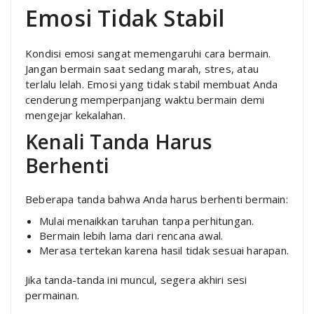
Emosi Tidak Stabil
Kondisi emosi sangat memengaruhi cara bermain.
Jangan bermain saat sedang marah, stres, atau
terlalu lelah. Emosi yang tidak stabil membuat Anda
cenderung memperpanjang waktu bermain demi
mengejar kekalahan.
Kenali Tanda Harus
Berhenti
Beberapa tanda bahwa Anda harus berhenti bermain:
Mulai menaikkan taruhan tanpa perhitungan.
Bermain lebih lama dari rencana awal.
Merasa tertekan karena hasil tidak sesuai harapan.
Jika tanda-tanda ini muncul, segera akhiri sesi
permainan.