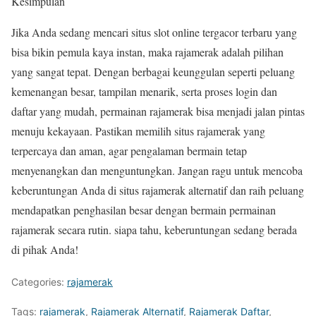
Kesimpulan
Jika Anda sedang mencari situs slot online tergacor terbaru yang
bisa bikin pemula kaya instan, maka rajamerak adalah pilihan
yang sangat tepat. Dengan berbagai keunggulan seperti peluang
kemenangan besar, tampilan menarik, serta proses login dan
daftar yang mudah, permainan rajamerak bisa menjadi jalan pintas
menuju kekayaan. Pastikan memilih situs rajamerak yang
terpercaya dan aman, agar pengalaman bermain tetap
menyenangkan dan menguntungkan. Jangan ragu untuk mencoba
keberuntungan Anda di situs rajamerak alternatif dan raih peluang
mendapatkan penghasilan besar dengan bermain permainan
rajamerak secara rutin. siapa tahu, keberuntungan sedang berada
di pihak Anda!
Categories:
rajamerak
Tags:
rajamerak
,
Rajamerak Alternatif
,
Rajamerak Daftar
,