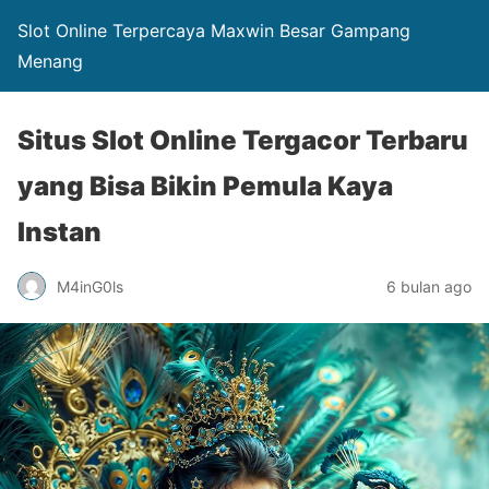
Slot Online Terpercaya Maxwin Besar Gampang
Menang
Situs Slot Online Tergacor Terbaru
yang Bisa Bikin Pemula Kaya
Instan
M4inG0ls
6 bulan ago