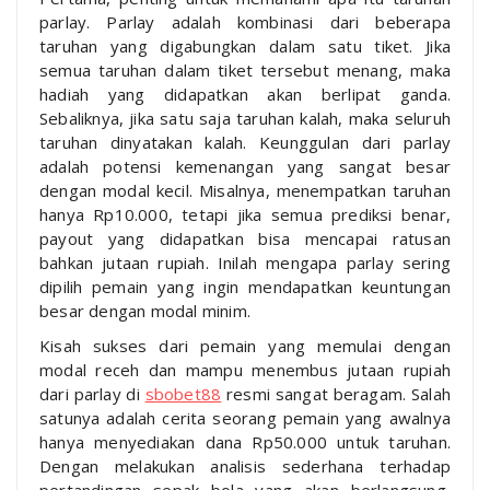
parlay. Parlay adalah kombinasi dari beberapa
taruhan yang digabungkan dalam satu tiket. Jika
semua taruhan dalam tiket tersebut menang, maka
hadiah yang didapatkan akan berlipat ganda.
Sebaliknya, jika satu saja taruhan kalah, maka seluruh
taruhan dinyatakan kalah. Keunggulan dari parlay
adalah potensi kemenangan yang sangat besar
dengan modal kecil. Misalnya, menempatkan taruhan
hanya Rp10.000, tetapi jika semua prediksi benar,
payout yang didapatkan bisa mencapai ratusan
bahkan jutaan rupiah. Inilah mengapa parlay sering
dipilih pemain yang ingin mendapatkan keuntungan
besar dengan modal minim.
Kisah sukses dari pemain yang memulai dengan
modal receh dan mampu menembus jutaan rupiah
dari parlay di
sbobet88
resmi sangat beragam. Salah
satunya adalah cerita seorang pemain yang awalnya
hanya menyediakan dana Rp50.000 untuk taruhan.
Dengan melakukan analisis sederhana terhadap