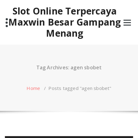
Skip
Slot Online Terpercaya
to
content
Maxwin Besar Gampang
Menang
Tag Archives: agen sbobet
Home
/
Posts tagged "agen sbobet"