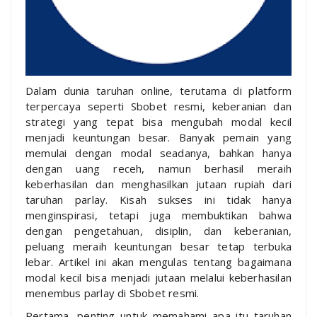
Dalam dunia taruhan online, terutama di platform
terpercaya seperti Sbobet resmi, keberanian dan
strategi yang tepat bisa mengubah modal kecil
menjadi keuntungan besar. Banyak pemain yang
memulai dengan modal seadanya, bahkan hanya
dengan uang receh, namun berhasil meraih
keberhasilan dan menghasilkan jutaan rupiah dari
taruhan parlay. Kisah sukses ini tidak hanya
menginspirasi, tetapi juga membuktikan bahwa
dengan pengetahuan, disiplin, dan keberanian,
peluang meraih keuntungan besar tetap terbuka
lebar. Artikel ini akan mengulas tentang bagaimana
modal kecil bisa menjadi jutaan melalui keberhasilan
menembus parlay di Sbobet resmi.
Pertama, penting untuk memahami apa itu taruhan