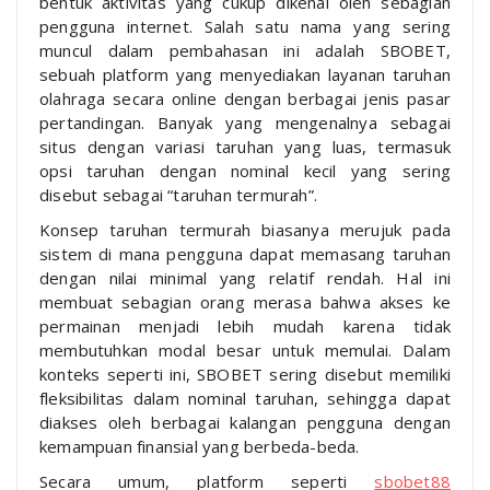
bentuk aktivitas yang cukup dikenal oleh sebagian
pengguna internet. Salah satu nama yang sering
muncul dalam pembahasan ini adalah SBOBET,
sebuah platform yang menyediakan layanan taruhan
olahraga secara online dengan berbagai jenis pasar
pertandingan. Banyak yang mengenalnya sebagai
situs dengan variasi taruhan yang luas, termasuk
opsi taruhan dengan nominal kecil yang sering
disebut sebagai “taruhan termurah”.
Konsep taruhan termurah biasanya merujuk pada
sistem di mana pengguna dapat memasang taruhan
dengan nilai minimal yang relatif rendah. Hal ini
membuat sebagian orang merasa bahwa akses ke
permainan menjadi lebih mudah karena tidak
membutuhkan modal besar untuk memulai. Dalam
konteks seperti ini, SBOBET sering disebut memiliki
fleksibilitas dalam nominal taruhan, sehingga dapat
diakses oleh berbagai kalangan pengguna dengan
kemampuan finansial yang berbeda-beda.
Secara umum, platform seperti
sbobet88