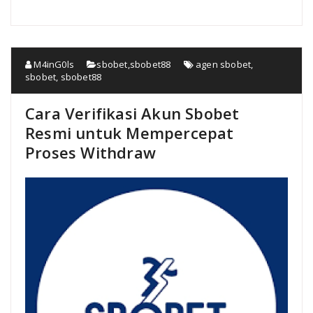
M4inG0ls
sbobet
,
sbobet88
agen sbobet
,
sbobet
,
sbobet88
Cara Verifikasi Akun Sbobet
Resmi untuk Mempercepat
Proses Withdraw