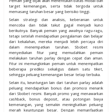
Pemain yang bijak akan menentukan batas modal dan
target kemenangan, serta tidak tergoda untuk
memasang taruhan besar yang berisiko tinggi.
Selain strategi dan analisis, keberanian untuk
mencoba dan tidak takut gagal menjadi kunci
berikutnya. Banyak pemain yang awalnya ragu-ragu,
tetapi setelah mendapatkan pengalaman dan belajar
dari kekalahan, mereka menjadi lebih percaya diri
dalam menempatkan taruhan. Sbobet resmi
menyediakan fitur yang memudahkan pemain
melakukan taruhan parlay dengan cepat dan aman.
Fitur ini memungkinkan pemain untuk menempatkan
beberapa prediksi sekaligus dalam satu tiket,
sehingga peluang kemenangan besar tetap terbuka.
Selain itu, keuntungan lain dari taruhan parlay adalah
peluang mendapatkan bonus dan promosi menarik
dari Sbobet resmi. Banyak promo yang menawarkan
cashback, bonus deposit, atau potongan biaya
kemenangan, yang semakin meningkatkan peluang
meraih keuntungan besar. Dengan memanfaatkan