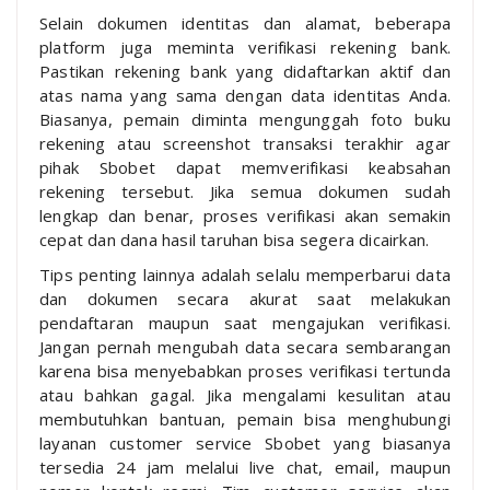
Selain dokumen identitas dan alamat, beberapa
platform juga meminta verifikasi rekening bank.
Pastikan rekening bank yang didaftarkan aktif dan
atas nama yang sama dengan data identitas Anda.
Biasanya, pemain diminta mengunggah foto buku
rekening atau screenshot transaksi terakhir agar
pihak Sbobet dapat memverifikasi keabsahan
rekening tersebut. Jika semua dokumen sudah
lengkap dan benar, proses verifikasi akan semakin
cepat dan dana hasil taruhan bisa segera dicairkan.
Tips penting lainnya adalah selalu memperbarui data
dan dokumen secara akurat saat melakukan
pendaftaran maupun saat mengajukan verifikasi.
Jangan pernah mengubah data secara sembarangan
karena bisa menyebabkan proses verifikasi tertunda
atau bahkan gagal. Jika mengalami kesulitan atau
membutuhkan bantuan, pemain bisa menghubungi
layanan customer service Sbobet yang biasanya
tersedia 24 jam melalui live chat, email, maupun