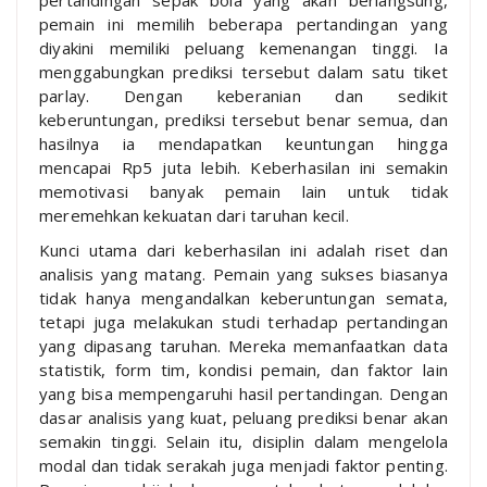
pertandingan sepak bola yang akan berlangsung,
pemain ini memilih beberapa pertandingan yang
diyakini memiliki peluang kemenangan tinggi. Ia
menggabungkan prediksi tersebut dalam satu tiket
parlay. Dengan keberanian dan sedikit
keberuntungan, prediksi tersebut benar semua, dan
hasilnya ia mendapatkan keuntungan hingga
mencapai Rp5 juta lebih. Keberhasilan ini semakin
memotivasi banyak pemain lain untuk tidak
meremehkan kekuatan dari taruhan kecil.
Kunci utama dari keberhasilan ini adalah riset dan
analisis yang matang. Pemain yang sukses biasanya
tidak hanya mengandalkan keberuntungan semata,
tetapi juga melakukan studi terhadap pertandingan
yang dipasang taruhan. Mereka memanfaatkan data
statistik, form tim, kondisi pemain, dan faktor lain
yang bisa mempengaruhi hasil pertandingan. Dengan
dasar analisis yang kuat, peluang prediksi benar akan
semakin tinggi. Selain itu, disiplin dalam mengelola
modal dan tidak serakah juga menjadi faktor penting.