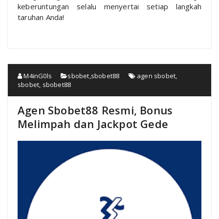
keberuntungan selalu menyertai setiap langkah
taruhan Anda!
M4inG0ls
sbobet
,
sbobet88
agen sbobet
,
sbobet
,
sbobet88
Agen Sbobet88 Resmi, Bonus
Melimpah dan Jackpot Gede