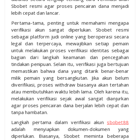
Sbobet resmi agar proses pencairan dana menjadi
lebih cepat dan lancar.
Pertama-tama, penting untuk memahami mengapa
verifikasi akun sangat diperlukan. Sbobet resmi
sebagai platform judi online yang beroperasi secara
legal dan terpercaya, mewajibkan setiap pemain
untuk melakukan proses verifikasi identitas sebagai
bagian dari langkah keamanan dan pencegahan
tindakan penipuan. Selain itu, verifikasi juga bertujuan
memastikan bahwa dana yang ditarik benar-benar
milik pemain yang bersangkutan. Jika akun belum
diverifikasi, proses withdraw biasanya akan tertahan
atau membutuhkan waktu lebih lama. Oleh karena itu,
melakukan verifikasi sejak awal sangat dianjurkan
agar proses pencairan dana berjalan lebih cepat dan
tanpa hambatan.
Langkah pertama dalam verifikasi akun
sbobet88
adalah menyiapkan dokumen-dokumen yang
diperlukan. Biasanya, Sbobet meminta beberapa