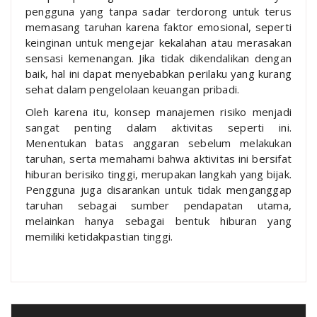
pengguna yang tanpa sadar terdorong untuk terus
memasang taruhan karena faktor emosional, seperti
keinginan untuk mengejar kekalahan atau merasakan
sensasi kemenangan. Jika tidak dikendalikan dengan
baik, hal ini dapat menyebabkan perilaku yang kurang
sehat dalam pengelolaan keuangan pribadi.
Oleh karena itu, konsep manajemen risiko menjadi
sangat penting dalam aktivitas seperti ini.
Menentukan batas anggaran sebelum melakukan
taruhan, serta memahami bahwa aktivitas ini bersifat
hiburan berisiko tinggi, merupakan langkah yang bijak.
Pengguna juga disarankan untuk tidak menganggap
taruhan sebagai sumber pendapatan utama,
melainkan hanya sebagai bentuk hiburan yang
memiliki ketidakpastian tinggi.