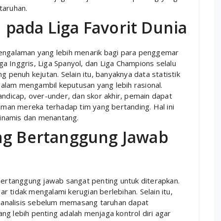
taruhan.
pada Liga Favorit Dunia
pengalaman yang lebih menarik bagi para penggemar
iga Inggris, Liga Spanyol, dan Liga Champions selalu
g penuh kejutan. Selain itu, banyaknya data statistik
alam mengambil keputusan yang lebih rasional.
andicap, over-under, dan skor akhir, pemain dapat
an mereka terhadap tim yang bertanding. Hal ini
inamis dan menantang.
ng Bertanggung Jawab
 bertanggung jawab sangat penting untuk diterapkan.
 tidak mengalami kerugian berlebihan. Selain itu,
analisis sebelum memasang taruhan dapat
g lebih penting adalah menjaga kontrol diri agar