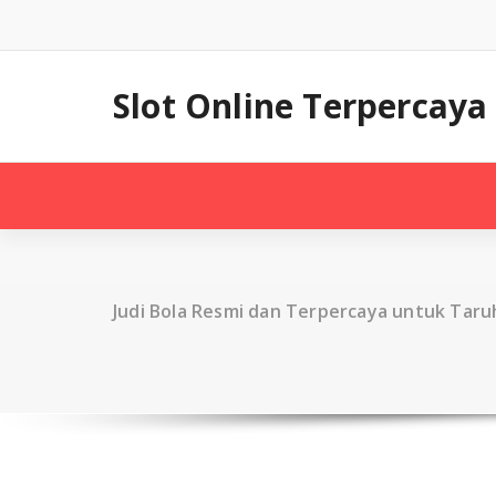
Skip
to
content
Slot Online Terperca
Judi Bola Resmi dan Terpercaya untuk Taruh