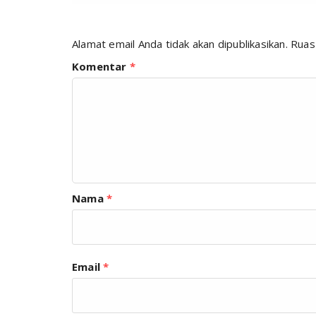
Alamat email Anda tidak akan dipublikasikan.
Ruas
Komentar
*
Nama
*
Email
*