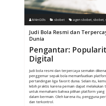
M4inG0ls
sbobet
agen sbobet
,
sbobet
,
Judi Bola Resmi dan Terperca
Dunia
Pengantar: Popularit
Digital
Judi bola resmi dan terpercaya semakin dikena
penggemar sepak bola memanfaatkan platform
pertandingan liga favorit dunia. Selain itu, k
lebih praktis karena pemain dapat melakukan 
untuk memahami bahwa pilihan platform yan
dalam bermain. Oleh karena itu, pengguna perl
dan terkontrol.