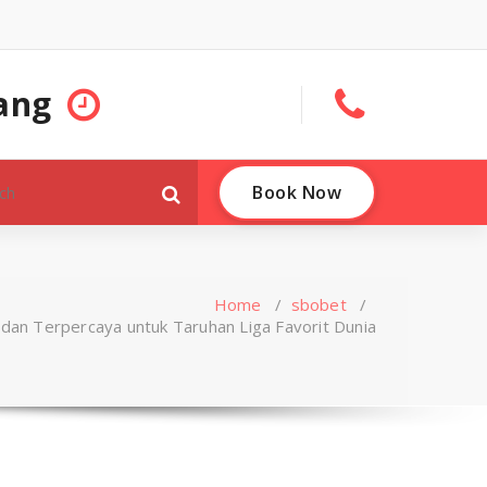
ang
Book Now
Home
/
sbobet
/
 dan Terpercaya untuk Taruhan Liga Favorit Dunia