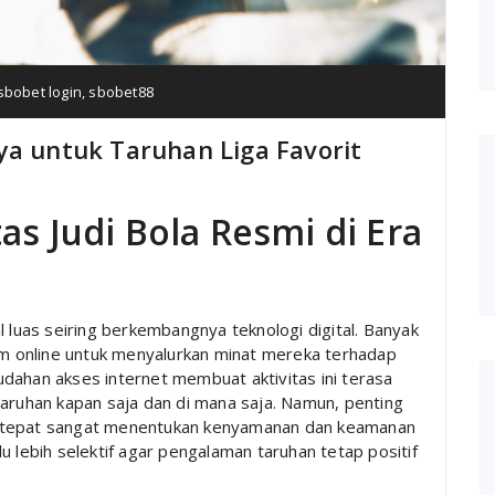
sbobet login
,
sbobet88
ya untuk Taruhan Liga Favorit
as Judi Bola Resmi di Era
l luas seiring berkembangnya teknologi digital. Banyak
 online untuk menyalurkan minat mereka terhadap
emudahan akses internet membuat aktivitas ini terasa
taruhan kapan saja dan di mana saja. Namun, penting
g tepat sangat menentukan kenyamanan dan keamanan
u lebih selektif agar pengalaman taruhan tetap positif