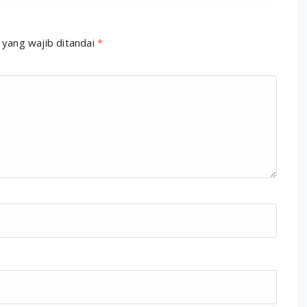
 yang wajib ditandai
*