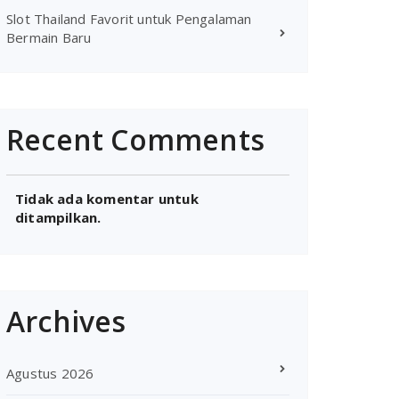
Slot Thailand Favorit untuk Pengalaman
Bermain Baru
Recent Comments
Tidak ada komentar untuk
ditampilkan.
Archives
Agustus 2026