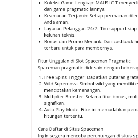
Koleksi Game Lengkap: MAUSLOT menyediak
dan game pragmatic lainnya.
Keamanan Terjamin: Setiap permainan dilen
Anda aman.
Layanan Pelanggan 24/7: Tim support siap
keluhan teknis.
Bonus dan Promo Menarik: Dari cashback 
terbaru untuk para membernya.
Fitur Unggulan di Slot Spaceman Pragmatic
Spaceman pragmatic didesain dengan beberap
Free Spins Trigger: Dapatkan putaran grati
Wild Supernova: Simbol wild yang memiliki 
menciptakan kemenangan.
Multiplier Booster: Selama fitur bonus, mu
signifikan.
Auto Play Mode: Fitur ini memudahkan pem
hitungan tertentu.
Cara Daftar di Situs Spaceman
Ingin segera mencoba peruntungan di situs sp