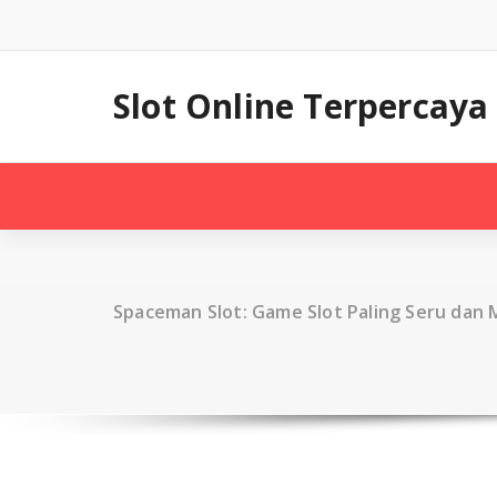
Skip
to
content
Slot Online Terperca
Spaceman Slot: Game Slot Paling Seru da