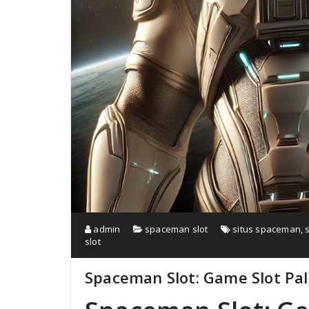
admin
spaceman slot
situs spaceman
,
slot
Spaceman Slot: Game Slot Pa