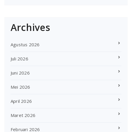
Archives
Agustus 2026
Juli 2026
Juni 2026
Mei 2026
April 2026
Maret 2026
Februari 2026