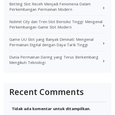
Betting Slot Receh Menjadi Fenomena Dalam
Perkembangan Permainan Modern
Nolimit City dan Tren Slot Berisiko Tinggi: Mengenal
Perkembangan Game Slot Modern
Game UU Slot yang Banyak Diminati: Mengenal
Permainan Digital dengan Daya Tarik Tinggi
Dunia Permainan Daring yang Terus Berkembang
Mengikuti Teknologi
Recent Comments
Tidak ada komentar untuk ditampilkan.