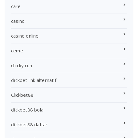
care
casino
casino online
ceme
chicky run
clickbet link alternatif
Clickbet88
clickbet88 bola
clickbet88 daftar