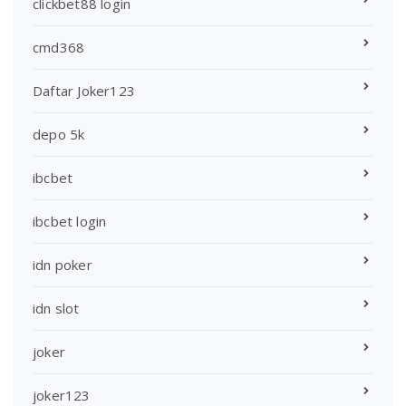
clickbet88 login
cmd368
Daftar Joker123
depo 5k
ibcbet
ibcbet login
idn poker
idn slot
joker
joker123