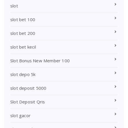
slot
slot bet 100
slot bet 200
slot bet kecil
Slot Bonus New Member 100
slot depo 5k
slot deposit 5000
Slot Deposit Qris
slot gacor