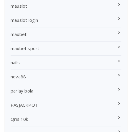
mauslot
mauslot login
maxbet
maxbet sport
nails
nova88
parlay bola
PASJACKPOT
Qris 10k