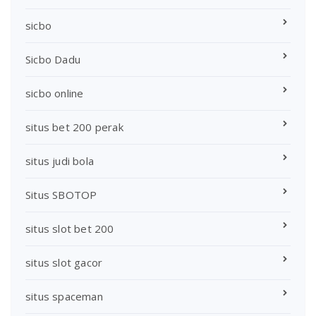
sicbo
Sicbo Dadu
sicbo online
situs bet 200 perak
situs judi bola
Situs SBOTOP
situs slot bet 200
situs slot gacor
situs spaceman