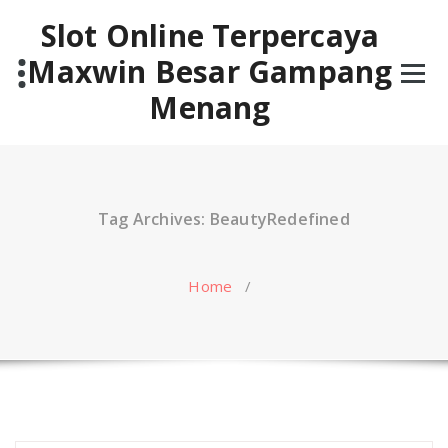
Skip
Slot Online Terpercaya
to
content
Maxwin Besar Gampang
Menang
Tag Archives: BeautyRedefined
Home
/