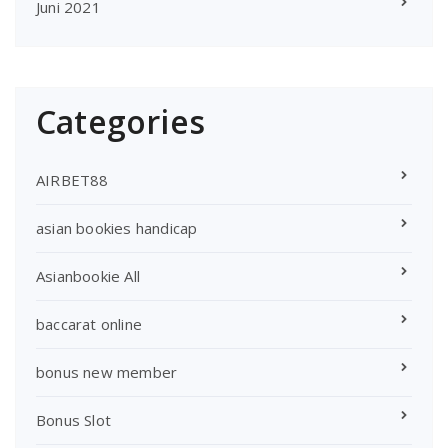
Juni 2021
Categories
AIRBET88
asian bookies handicap
Asianbookie All
baccarat online
bonus new member
Bonus Slot