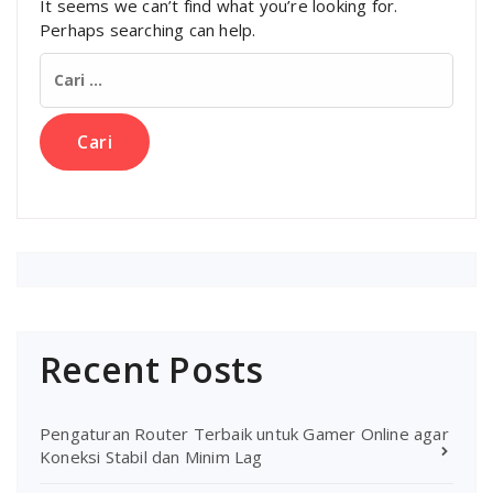
It seems we can’t find what you’re looking for.
Perhaps searching can help.
Cari
untuk:
Recent Posts
Pengaturan Router Terbaik untuk Gamer Online agar
Koneksi Stabil dan Minim Lag