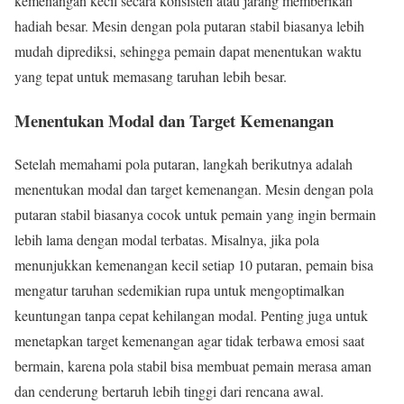
kemenangan kecil secara konsisten atau jarang memberikan
hadiah besar. Mesin dengan pola putaran stabil biasanya lebih
mudah diprediksi, sehingga pemain dapat menentukan waktu
yang tepat untuk memasang taruhan lebih besar.
Menentukan Modal dan Target Kemenangan
Setelah memahami pola putaran, langkah berikutnya adalah
menentukan modal dan target kemenangan. Mesin dengan pola
putaran stabil biasanya cocok untuk pemain yang ingin bermain
lebih lama dengan modal terbatas. Misalnya, jika pola
menunjukkan kemenangan kecil setiap 10 putaran, pemain bisa
mengatur taruhan sedemikian rupa untuk mengoptimalkan
keuntungan tanpa cepat kehilangan modal. Penting juga untuk
menetapkan target kemenangan agar tidak terbawa emosi saat
bermain, karena pola stabil bisa membuat pemain merasa aman
dan cenderung bertaruh lebih tinggi dari rencana awal.