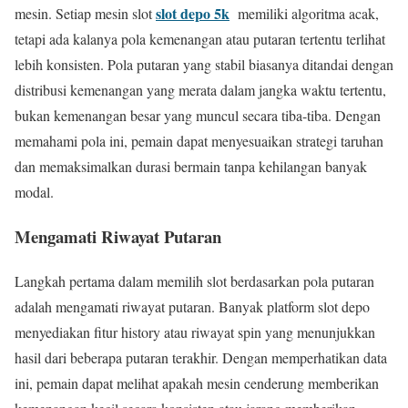
slot depo 5k
mesin. Setiap mesin slot
memiliki algoritma acak,
tetapi ada kalanya pola kemenangan atau putaran tertentu terlihat
lebih konsisten. Pola putaran yang stabil biasanya ditandai dengan
distribusi kemenangan yang merata dalam jangka waktu tertentu,
bukan kemenangan besar yang muncul secara tiba-tiba. Dengan
memahami pola ini, pemain dapat menyesuaikan strategi taruhan
dan memaksimalkan durasi bermain tanpa kehilangan banyak
modal.
Mengamati Riwayat Putaran
Langkah pertama dalam memilih slot berdasarkan pola putaran
adalah mengamati riwayat putaran. Banyak platform slot depo
menyediakan fitur history atau riwayat spin yang menunjukkan
hasil dari beberapa putaran terakhir. Dengan memperhatikan data
ini, pemain dapat melihat apakah mesin cenderung memberikan