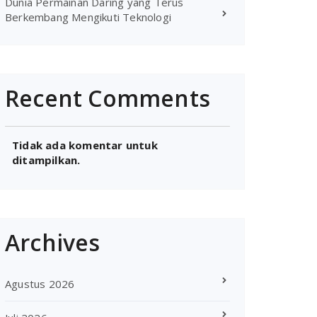
Dunia Permainan Daring yang Terus
Berkembang Mengikuti Teknologi
Recent Comments
Tidak ada komentar untuk
ditampilkan.
Archives
Agustus 2026