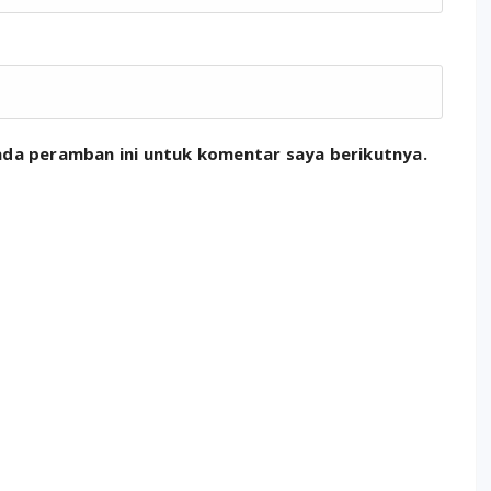
ada peramban ini untuk komentar saya berikutnya.