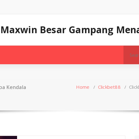
ya Maxwin Besar Gampang Men
Search
for:
pa Kendala
Home
/
Clickbet88
/
Clic