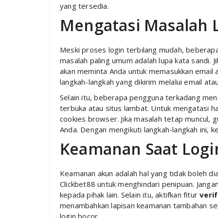
yang tersedia.
Mengatasi Masalah 
Meski proses login terbilang mudah, beberap
masalah paling umum adalah lupa kata sandi. Jika
akan meminta Anda untuk memasukkan email ata
langkah-langkah yang dikirim melalui email at
Selain itu, beberapa pengguna terkadang meng
terbuka atau situs lambat. Untuk mengatasi h
cookies browser. Jika masalah tetap muncul, g
Anda. Dengan mengikuti langkah-langkah ini, ke
Keamanan Saat Logi
Keamanan akun adalah hal yang tidak boleh diab
Clickbet88 untuk menghindari penipuan. Jang
kepada pihak lain. Selain itu, aktifkan fitur
veri
menambahkan lapisan keamanan tambahan sehi
login bocor.