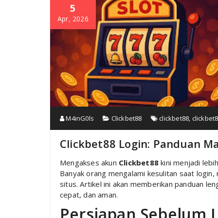
5
Apr, 2026
M4inG0ls
Clickbet88
clickbet88
,
clickbet
Clickbet88 Login: Panduan M
Mengakses akun
Clickbet88
kini menjadi leb
Banyak orang mengalami kesulitan saat login, 
situs. Artikel ini akan memberikan panduan l
cepat, dan aman.
Persiapan Sebelum 