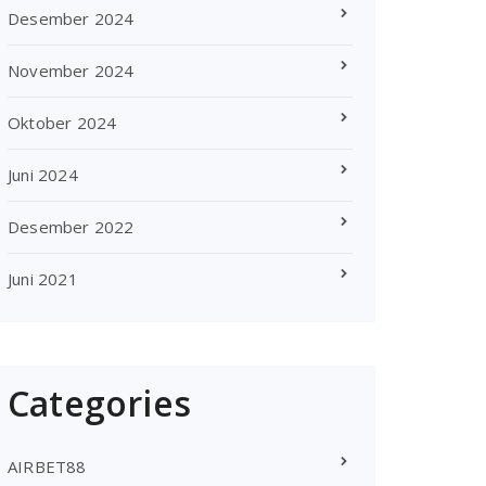
Desember 2024
November 2024
Oktober 2024
Juni 2024
Desember 2022
Juni 2021
Categories
AIRBET88