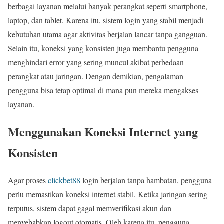
berbagai layanan melalui banyak perangkat seperti smartphone,
laptop, dan tablet. Karena itu, sistem login yang stabil menjadi
kebutuhan utama agar aktivitas berjalan lancar tanpa gangguan.
Selain itu, koneksi yang konsisten juga membantu pengguna
menghindari error yang sering muncul akibat perbedaan
perangkat atau jaringan. Dengan demikian, pengalaman
pengguna bisa tetap optimal di mana pun mereka mengakses
layanan.
Menggunakan Koneksi Internet yang
Konsisten
Agar proses
clickbet88
login berjalan tanpa hambatan, pengguna
perlu memastikan koneksi internet stabil. Ketika jaringan sering
terputus, sistem dapat gagal memverifikasi akun dan
menyebabkan logout otomatis. Oleh karena itu, pengguna