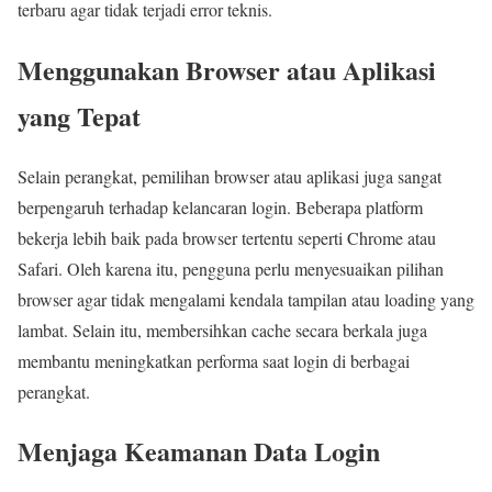
terbaru agar tidak terjadi error teknis.
Menggunakan Browser atau Aplikasi
yang Tepat
Selain perangkat, pemilihan browser atau aplikasi juga sangat
berpengaruh terhadap kelancaran login. Beberapa platform
bekerja lebih baik pada browser tertentu seperti Chrome atau
Safari. Oleh karena itu, pengguna perlu menyesuaikan pilihan
browser agar tidak mengalami kendala tampilan atau loading yang
lambat. Selain itu, membersihkan cache secara berkala juga
membantu meningkatkan performa saat login di berbagai
perangkat.
Menjaga Keamanan Data Login