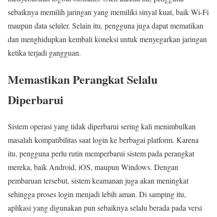
sebaiknya memilih jaringan yang memiliki sinyal kuat, baik Wi-Fi
maupun data seluler. Selain itu, pengguna juga dapat mematikan
dan menghidupkan kembali koneksi untuk menyegarkan jaringan
ketika terjadi gangguan.
Memastikan Perangkat Selalu
Diperbarui
Sistem operasi yang tidak diperbarui sering kali menimbulkan
masalah kompatibilitas saat login ke berbagai platform. Karena
itu, pengguna perlu rutin memperbarui sistem pada perangkat
mereka, baik Android, iOS, maupun Windows. Dengan
pembaruan tersebut, sistem keamanan juga akan meningkat
sehingga proses login menjadi lebih aman. Di samping itu,
aplikasi yang digunakan pun sebaiknya selalu berada pada versi