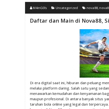
M4inG0ls
Uncategorized
nova88
,
nova88
Daftar dan Main di Nova88, S
Di era digital saat ini, hiburan dan peluang
melalui platform daring. Salah satu yang sedan
menawarkan kemudahan dan kenyamanan bagi
maupun profesional. Di antara banyak situs ya
taruhan bola online yang legal dan terpercaya