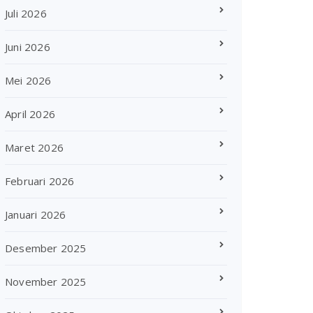
Juli 2026
Juni 2026
Mei 2026
April 2026
Maret 2026
Februari 2026
Januari 2026
Desember 2025
November 2025