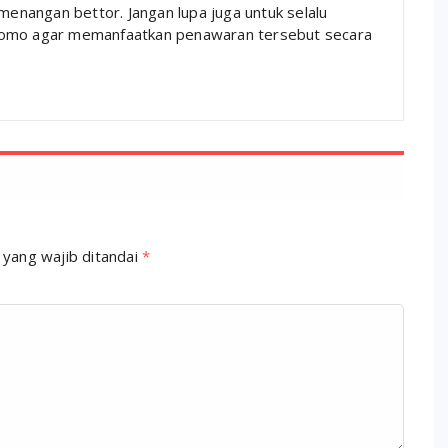
nangan bettor. Jangan lupa juga untuk selalu
promo agar memanfaatkan penawaran tersebut secara
 yang wajib ditandai
*