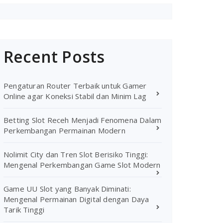
Recent Posts
Pengaturan Router Terbaik untuk Gamer
Online agar Koneksi Stabil dan Minim Lag
Betting Slot Receh Menjadi Fenomena Dalam
Perkembangan Permainan Modern
Nolimit City dan Tren Slot Berisiko Tinggi:
Mengenal Perkembangan Game Slot Modern
Game UU Slot yang Banyak Diminati:
Mengenal Permainan Digital dengan Daya
Tarik Tinggi