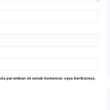
ada peramban ini untuk komentar saya berikutnya.