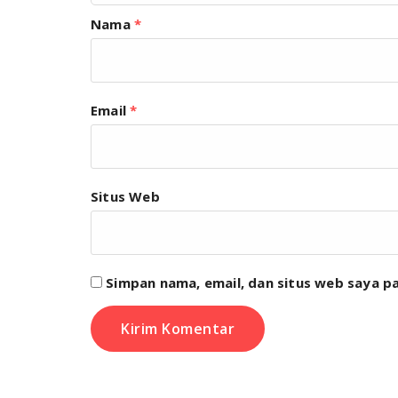
Nama
*
Email
*
Situs Web
Simpan nama, email, dan situs web saya p