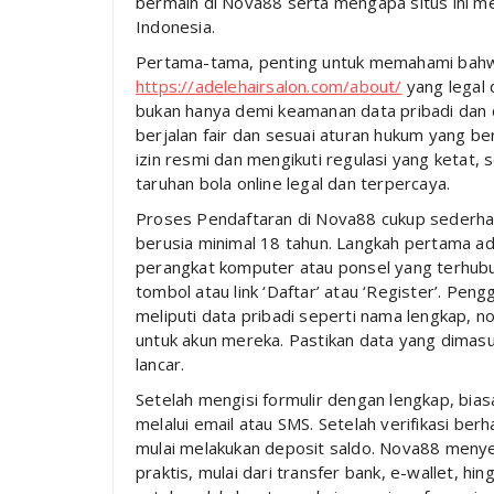
bermain di Nova88 serta mengapa situs ini men
Indonesia.
Pertama-tama, penting untuk memahami bahwa
https://adelehairsalon.com/about/
yang legal 
bukan hanya demi keamanan data pribadi dan 
berjalan fair dan sesuai aturan hukum yang be
izin resmi dan mengikuti regulasi yang ketat, 
taruhan bola online legal dan terpercaya.
Proses Pendaftaran di Nova88 cukup sederhan
berusia minimal 18 tahun. Langkah pertama a
perangkat komputer atau ponsel yang terhubun
tombol atau link ‘Daftar’ atau ‘Register’. Pen
meliputi data pribadi seperti nama lengkap,
untuk akun mereka. Pastikan data yang dimasuk
lancar.
Setelah mengisi formulir dengan lengkap, bias
melalui email atau SMS. Setelah verifikasi ber
mulai melakukan deposit saldo. Nova88 men
praktis, mulai dari transfer bank, e-wallet, 