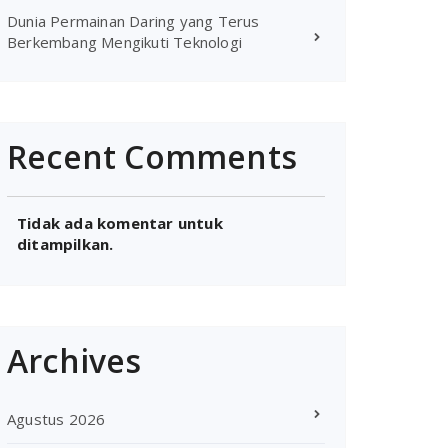
Dunia Permainan Daring yang Terus
Berkembang Mengikuti Teknologi
Recent Comments
Tidak ada komentar untuk
ditampilkan.
Archives
Agustus 2026