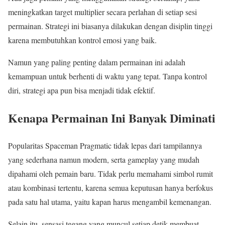
meningkatkan target multiplier secara perlahan di setiap sesi
permainan. Strategi ini biasanya dilakukan dengan disiplin tinggi
karena membutuhkan kontrol emosi yang baik.
Namun yang paling penting dalam permainan ini adalah
kemampuan untuk berhenti di waktu yang tepat. Tanpa kontrol
diri, strategi apa pun bisa menjadi tidak efektif.
Kenapa Permainan Ini Banyak Diminati
Popularitas Spaceman Pragmatic tidak lepas dari tampilannya
yang sederhana namun modern, serta gameplay yang mudah
dipahami oleh pemain baru. Tidak perlu memahami simbol rumit
atau kombinasi tertentu, karena semua keputusan hanya berfokus
pada satu hal utama, yaitu kapan harus mengambil kemenangan.
Selain itu, sensasi tegang yang muncul setiap detik membuat