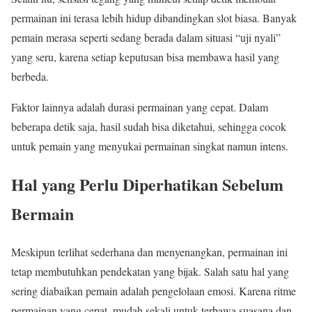
permainan ini terasa lebih hidup dibandingkan slot biasa. Banyak
pemain merasa seperti sedang berada dalam situasi “uji nyali”
yang seru, karena setiap keputusan bisa membawa hasil yang
berbeda.
Faktor lainnya adalah durasi permainan yang cepat. Dalam
beberapa detik saja, hasil sudah bisa diketahui, sehingga cocok
untuk pemain yang menyukai permainan singkat namun intens.
Hal yang Perlu Diperhatikan Sebelum
Bermain
Meskipun terlihat sederhana dan menyenangkan, permainan ini
tetap membutuhkan pendekatan yang bijak. Salah satu hal yang
sering diabaikan pemain adalah pengelolaan emosi. Karena ritme
permainan yang cepat, mudah sekali untuk terbawa suasana dan