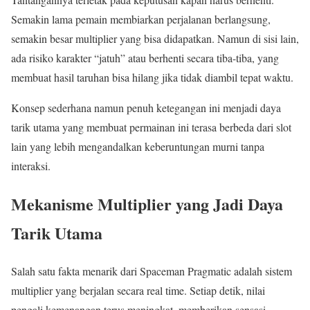
Semakin lama pemain membiarkan perjalanan berlangsung,
semakin besar multiplier yang bisa didapatkan. Namun di sisi lain,
ada risiko karakter “jatuh” atau berhenti secara tiba-tiba, yang
membuat hasil taruhan bisa hilang jika tidak diambil tepat waktu.
Konsep sederhana namun penuh ketegangan ini menjadi daya
tarik utama yang membuat permainan ini terasa berbeda dari slot
lain yang lebih mengandalkan keberuntungan murni tanpa
interaksi.
Mekanisme Multiplier yang Jadi Daya
Tarik Utama
Salah satu fakta menarik dari Spaceman Pragmatic adalah sistem
multiplier yang berjalan secara real time. Setiap detik, nilai
pengali kemenangan terus meningkat, memberikan sensasi