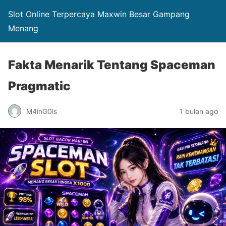
Slot Online Terpercaya Maxwin Besar Gampang
Menang
Fakta Menarik Tentang Spaceman
Pragmatic
M4inG0ls
1 bulan ago