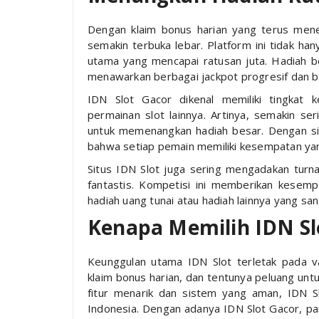
Dengan klaim bonus harian yang terus mene
semakin terbuka lebar. Platform ini tidak ha
utama yang mencapai ratusan juta. Hadiah be
menawarkan berbagai jackpot progresif dan 
IDN Slot Gacor dikenal memiliki tingkat 
permainan slot lainnya. Artinya, semakin s
untuk memenangkan hadiah besar. Dengan si
bahwa setiap pemain memiliki kesempatan ya
Situs IDN Slot juga sering mengadakan tur
fantastis. Kompetisi ini memberikan kese
hadiah uang tunai atau hadiah lainnya yang sa
Kenapa Memilih IDN Sl
Keunggulan utama IDN Slot terletak pada v
klaim bonus harian, dan tentunya peluang un
fitur menarik dan sistem yang aman, IDN Sl
Indonesia. Dengan adanya IDN Slot Gacor, p