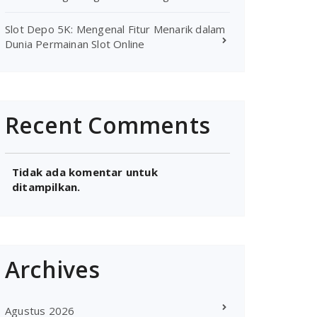
Slot Depo 5K: Mengenal Fitur Menarik dalam
Dunia Permainan Slot Online
Recent Comments
Tidak ada komentar untuk
ditampilkan.
Archives
Agustus 2026