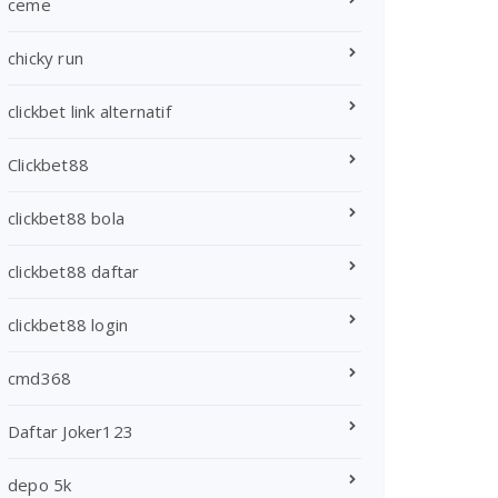
ceme
chicky run
clickbet link alternatif
Clickbet88
clickbet88 bola
clickbet88 daftar
clickbet88 login
cmd368
Daftar Joker123
depo 5k