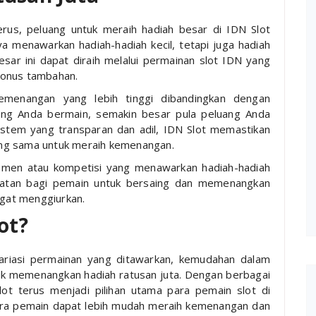
rus, peluang untuk meraih hadiah besar di IDN Slot
nya menawarkan hadiah-hadiah kecil, tetapi juga hadiah
sar ini dapat diraih melalui permainan slot IDN yang
bonus tambahan.
kemenangan yang lebih tinggi dibandingkan dengan
ering Anda bermain, semakin besar pula peluang Anda
stem yang transparan dan adil, IDN Slot memastikan
ng sama untuk meraih kemenangan.
namen atau kompetisi yang menawarkan hadiah-hadiah
mpatan bagi pemain untuk bersaing dan memenangkan
ngat menggiurkan.
ot?
ariasi permainan yang ditawarkan, kemudahan dalam
tuk memenangkan hadiah ratusan juta. Dengan berbagai
ot terus menjadi pilihan utama para pemain slot di
ara pemain dapat lebih mudah meraih kemenangan dan