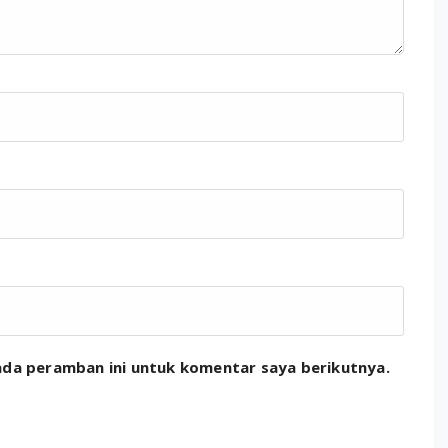
ada peramban ini untuk komentar saya berikutnya.