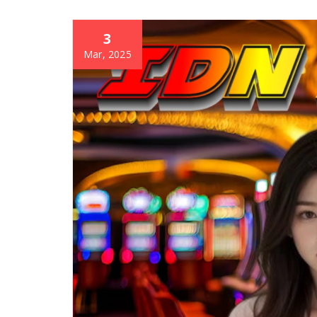
3
Mar, 2025