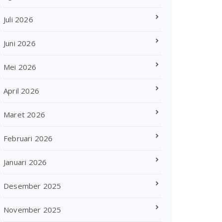
Juli 2026
Juni 2026
Mei 2026
April 2026
Maret 2026
Februari 2026
Januari 2026
Desember 2025
November 2025