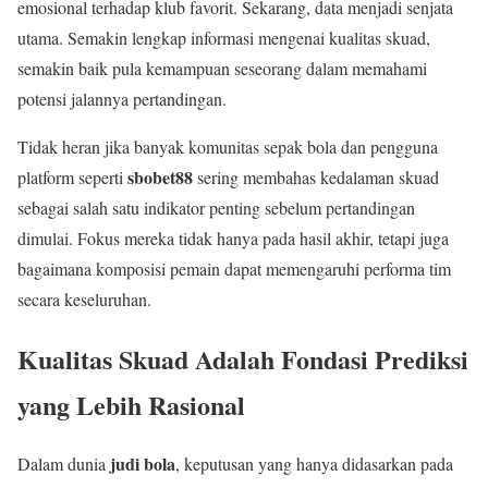
emosional terhadap klub favorit. Sekarang, data menjadi senjata
utama. Semakin lengkap informasi mengenai kualitas skuad,
semakin baik pula kemampuan seseorang dalam memahami
potensi jalannya pertandingan.
Tidak heran jika banyak komunitas sepak bola dan pengguna
sbobet88
platform seperti
sering membahas kedalaman skuad
sebagai salah satu indikator penting sebelum pertandingan
dimulai. Fokus mereka tidak hanya pada hasil akhir, tetapi juga
bagaimana komposisi pemain dapat memengaruhi performa tim
secara keseluruhan.
Kualitas Skuad Adalah Fondasi Prediksi
yang Lebih Rasional
judi bola
Dalam dunia
, keputusan yang hanya didasarkan pada