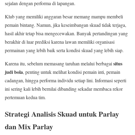
sejalan dengan performa di lapangan.
Klub yang memiliki anggaran besar memang mampu membeli
pemain bintang. Namun, jika keseimbangan skuad tidak terjaga,
hasil akhir tetap bisa mengecewakan. Banyak pertandingan yang
berakhir di luar prediksi karena lawan memiliki organisasi
permainan yang lebih baik serta kondisi skuad yang lebih siap.
situs
Karena itu, sebelum memasang taruhan melalui berbagai
judi bola
, penting untuk melihat kondisi pemain inti, pemain
cadangan, hingga performa individu setiap lini. Informasi seperti
ini sering kali lebih bernilai dibanding sekadar membaca rekor
pertemuan kedua tim.
Strategi Analisis Skuad untuk Parlay
dan Mix Parlay