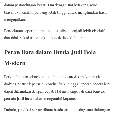
dalam pertandingan besar. Tim dengan lini belakang solid
biasanya memiliki peluang lebih tinggi untuk menghindari hasil
mengejutkan.
Pendekatan seperti ini membuat analisis menjadi lebih objektif
dan tidak sekadar mengikuti popularitas klub tertentu.
Peran Data dalam Dunia Judi Bola
Modern
Perkembangan teknologi membuat informasi semakin mudah
diakses. Statistik pemain, kondisi fisik, hingga laporan cedera kini
dapat ditemukan dengan cepat. Hal ini mengubah cara banyak
judi bola
pemain
dalam mengambil keputusan.
Dahulu, prediksi sering dibuat berdasarkan insting atau dukungan