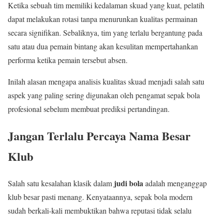
Ketika sebuah tim memiliki kedalaman skuad yang kuat, pelatih
dapat melakukan rotasi tanpa menurunkan kualitas permainan
secara signifikan. Sebaliknya, tim yang terlalu bergantung pada
satu atau dua pemain bintang akan kesulitan mempertahankan
performa ketika pemain tersebut absen.
Inilah alasan mengapa analisis kualitas skuad menjadi salah satu
aspek yang paling sering digunakan oleh pengamat sepak bola
profesional sebelum membuat prediksi pertandingan.
Jangan Terlalu Percaya Nama Besar
Klub
judi bola
Salah satu kesalahan klasik dalam
adalah menganggap
klub besar pasti menang. Kenyataannya, sepak bola modern
sudah berkali-kali membuktikan bahwa reputasi tidak selalu