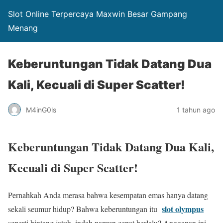
Slot Online Terpercaya Maxwin Besar Gampang
Menang
Keberuntungan Tidak Datang Dua
Kali, Kecuali di Super Scatter!
M4inG0ls
1 tahun ago
Keberuntungan Tidak Datang Dua Kali,
Kecuali di Super Scatter!
Pernahkah Anda merasa bahwa kesempatan emas hanya datang
slot olympus
sekali seumur hidup? Bahwa keberuntungan itu
seperti bintang jatuh, indah namun cepat berlalu? Anggapan ini