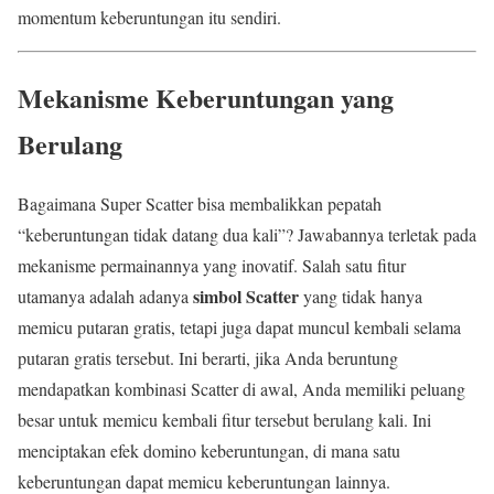
momentum keberuntungan itu sendiri.
Mekanisme Keberuntungan yang
Berulang
Bagaimana Super Scatter bisa membalikkan pepatah
“keberuntungan tidak datang dua kali”? Jawabannya terletak pada
mekanisme permainannya yang inovatif. Salah satu fitur
simbol Scatter
utamanya adalah adanya
yang tidak hanya
memicu putaran gratis, tetapi juga dapat muncul kembali selama
putaran gratis tersebut. Ini berarti, jika Anda beruntung
mendapatkan kombinasi Scatter di awal, Anda memiliki peluang
besar untuk memicu kembali fitur tersebut berulang kali. Ini
menciptakan efek domino keberuntungan, di mana satu
keberuntungan dapat memicu keberuntungan lainnya.