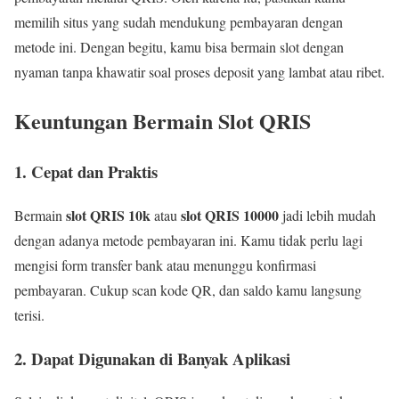
memilih situs yang sudah mendukung pembayaran dengan
metode ini. Dengan begitu, kamu bisa bermain slot dengan
nyaman tanpa khawatir soal proses deposit yang lambat atau ribet.
Keuntungan Bermain Slot QRIS
1.
Cepat dan Praktis
slot QRIS 10k
slot QRIS 10000
Bermain
atau
jadi lebih mudah
dengan adanya metode pembayaran ini. Kamu tidak perlu lagi
mengisi form transfer bank atau menunggu konfirmasi
pembayaran. Cukup scan kode QR, dan saldo kamu langsung
terisi.
2.
Dapat Digunakan di Banyak Aplikasi