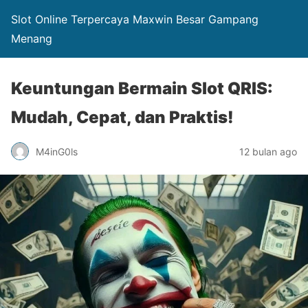
Slot Online Terpercaya Maxwin Besar Gampang
Menang
Keuntungan Bermain Slot QRIS:
Mudah, Cepat, dan Praktis!
M4inG0ls
12 bulan ago