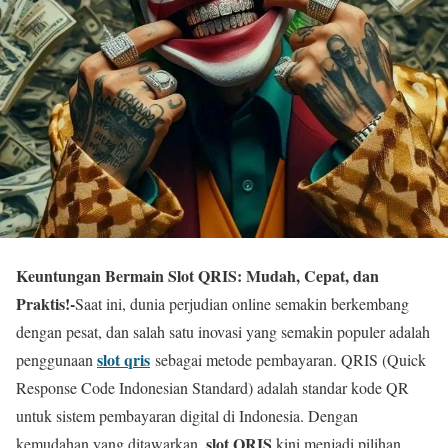
Keuntungan Bermain Slot QRIS: Mudah, Cepat, dan
Praktis!-
Saat ini, dunia perjudian online semakin berkembang
dengan pesat, dan salah satu inovasi yang semakin populer adalah
slot qris
penggunaan
sebagai metode pembayaran. QRIS (Quick
Response Code Indonesian Standard) adalah standar kode QR
untuk sistem pembayaran digital di Indonesia. Dengan
slot QRIS
kemudahan yang ditawarkan,
kini menjadi pilihan