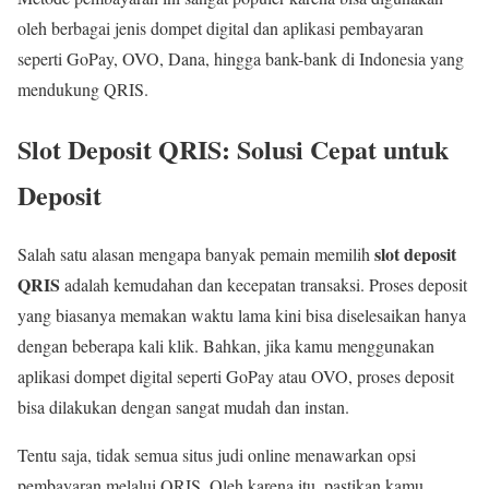
oleh berbagai jenis dompet digital dan aplikasi pembayaran
seperti GoPay, OVO, Dana, hingga bank-bank di Indonesia yang
mendukung QRIS.
Slot Deposit QRIS: Solusi Cepat untuk
Deposit
slot deposit
Salah satu alasan mengapa banyak pemain memilih
QRIS
adalah kemudahan dan kecepatan transaksi. Proses deposit
yang biasanya memakan waktu lama kini bisa diselesaikan hanya
dengan beberapa kali klik. Bahkan, jika kamu menggunakan
aplikasi dompet digital seperti GoPay atau OVO, proses deposit
bisa dilakukan dengan sangat mudah dan instan.
Tentu saja, tidak semua situs judi online menawarkan opsi
pembayaran melalui QRIS. Oleh karena itu, pastikan kamu