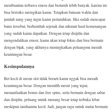
membuatmu terbawa emosi dan bertaruh lebih banyak, karena ini
bisa berisiko merugikan kamu. Tetapkan batasan waktu dan
jumlah uang yang ingin kamu pertaruhkan. Jika sudah mencapai
batas tersebut, berhentilah sejenak dan nikmati hasil kemenangan
yang sudah kamu dapatkan. Dengan tetap disiplin dan
mengendalikan emosi, kamu akan tetap fokus dan bisa bermain
dengan bijak, yang akhirnya meningkatkan peluangmu meraih
keuntungan besar.
Kesimpulannya
Bet kecil di mesin slot tidak berarti kamu nggak bisa meraih
keuntungan besar. Dengan memilih mesin yang tepat,
memanfaatkan bonus dan free spins, serta bermain dengan sabar
dan disiplin, peluang untuk menang besar tetap terbuka lebar
meskipun taruhanmu kecil. Jadi, jangan ragu untuk mulai bermain