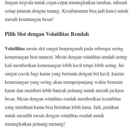
Jangan tergoda untuk cepat-cepat meningkatkan taruhan, nikmati
setiap putaran dengan tenang. Kesabaranmu bisa jadi kunci untuk
meraih keuntungan besar!
Pilih Slot dengan Volatilitas Rendah
Volatilitas
mesin slot sangat berpengaruh pada seberapa sering
kemenangan bisa muncul. Mesin dengan volatilitas rendah sering
kali memberikan kemenangan lebih kecil tetapi lebih sering. Ini
sangat cocok bagi kamu yang bermain dengan bet kecil, karena
kemenangan yang sering akan memperpanjang waktu bermain
kamu dan memberi lebih banyak peluang untuk meraih jackpot
besar. Mesin dengan volatilitas rendah memberikan kestabilan
yang membuat kamu bisa bertahan lebih lama. Jadi, pastikan
untuk memilih mesin dengan volatilitas rendah untuk
meningkatkan peluang menang!