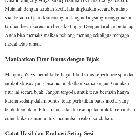
Mulailah dengan taruhan kecil, lalu tingkatkan secara bertahap
saat berada di jalur kemenangan. Jangan langsung menggunakan
taruhan besar karena ini berisiko tinggi. Dengan taruhan bertahap,
Anda bisa memaksimalkan peluang menang sekaligus menjaga
modal tetap aman.
Manfaatkan Fitur Bonus dengan Bijak
Mahjong Ways memiliki berbagai fitur bonus seperti free spin dan
simbol khusus yang bisa meningkatkan kemenangan. Gunakan
fitur ini secara bijak. Jangan tergoda untuk terus bermain hanya
karena sedang dalam bonus, tetap perhatikan batas modal yang
telah ditentukan. Fitur bonus adalah kesempatan untuk menambah
cuan, bukan alasan untuk menambah risiko berlebihan.
Catat Hasil dan Evaluasi Setiap Sesi