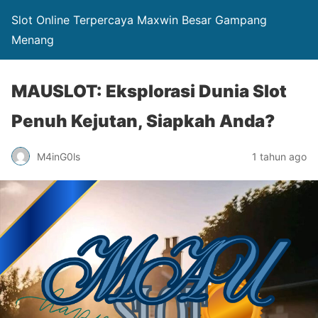
Slot Online Terpercaya Maxwin Besar Gampang
Menang
MAUSLOT: Eksplorasi Dunia Slot
Penuh Kejutan, Siapkah Anda?
M4inG0ls
1 tahun ago