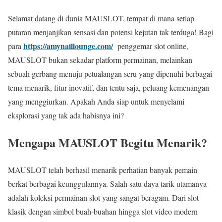
Selamat datang di dunia MAUSLOT, tempat di mana setiap
putaran menjanjikan sensasi dan potensi kejutan tak terduga! Bagi
https://amynaillounge.com/
para
penggemar slot online,
MAUSLOT bukan sekadar platform permainan, melainkan
sebuah gerbang menuju petualangan seru yang dipenuhi berbagai
tema menarik, fitur inovatif, dan tentu saja, peluang kemenangan
yang menggiurkan. Apakah Anda siap untuk menyelami
eksplorasi yang tak ada habisnya ini?
Mengapa MAUSLOT Begitu Menarik?
MAUSLOT telah berhasil menarik perhatian banyak pemain
berkat berbagai keunggulannya. Salah satu daya tarik utamanya
adalah koleksi permainan slot yang sangat beragam. Dari slot
klasik dengan simbol buah-buahan hingga slot video modern