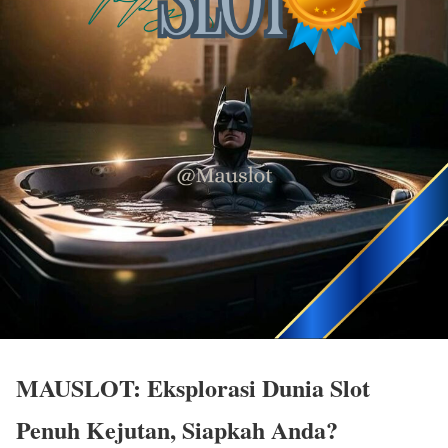
MAUSLOT: Eksplorasi Dunia Slot
Penuh Kejutan, Siapkah Anda?