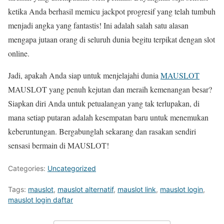
ketika Anda berhasil memicu jackpot progresif yang telah tumbuh
menjadi angka yang fantastis! Ini adalah salah satu alasan
mengapa jutaan orang di seluruh dunia begitu terpikat dengan slot
online.
Jadi, apakah Anda siap untuk menjelajahi dunia
MAUSLOT
MAUSLOT yang penuh kejutan dan meraih kemenangan besar?
Siapkan diri Anda untuk petualangan yang tak terlupakan, di
mana setiap putaran adalah kesempatan baru untuk menemukan
keberuntungan. Bergabunglah sekarang dan rasakan sendiri
sensasi bermain di MAUSLOT!
Categories:
Uncategorized
Tags:
mauslot
,
mauslot alternatif
,
mauslot link
,
mauslot login
,
mauslot login daftar