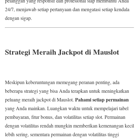
pelanggan yang responsif dan profesional siap membantu Anda
24/7, menjawab setiap pertanyaan dan mengatasi setiap kendala
dengan sigap.
Strategi Meraih Jackpot di Mauslot
Meskipun keberuntungan memegang peranan penting, ada
beberapa strategi yang bisa Anda terapkan untuk meningkatkan
Pahami setiap permainan
peluang meraih jackpot di Mauslot.
yang Anda mainkan. Luangkan waktu untuk mempelajari tabel
pembayaran, fitur bonus, dan volatilitas setiap slot. Permainan
dengan volatilitas rendah mungkin memberikan kemenangan kecil
lebih sering, sementara permainan dengan volatilitas tinggi