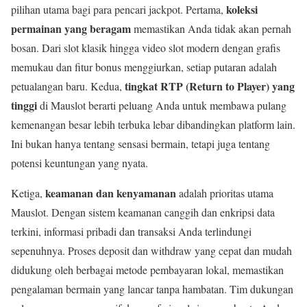
koleksi
pilihan utama bagi para pencari jackpot. Pertama,
permainan yang beragam
memastikan Anda tidak akan pernah
bosan. Dari slot klasik hingga video slot modern dengan grafis
memukau dan fitur bonus menggiurkan, setiap putaran adalah
tingkat RTP (Return to Player) yang
petualangan baru. Kedua,
tinggi
di Mauslot berarti peluang Anda untuk membawa pulang
kemenangan besar lebih terbuka lebar dibandingkan platform lain.
Ini bukan hanya tentang sensasi bermain, tetapi juga tentang
potensi keuntungan yang nyata.
keamanan dan kenyamanan
Ketiga,
adalah prioritas utama
Mauslot. Dengan sistem keamanan canggih dan enkripsi data
terkini, informasi pribadi dan transaksi Anda terlindungi
sepenuhnya. Proses deposit dan withdraw yang cepat dan mudah
didukung oleh berbagai metode pembayaran lokal, memastikan
pengalaman bermain yang lancar tanpa hambatan. Tim dukungan