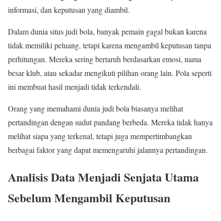
informasi, dan keputusan yang diambil.
Dalam dunia situs judi bola, banyak pemain gagal bukan karena
tidak memiliki peluang, tetapi karena mengambil keputusan tanpa
perhitungan. Mereka sering bertaruh berdasarkan emosi, nama
besar klub, atau sekadar mengikuti pilihan orang lain. Pola seperti
ini membuat hasil menjadi tidak terkendali.
Orang yang memahami dunia judi bola biasanya melihat
pertandingan dengan sudut pandang berbeda. Mereka tidak hanya
melihat siapa yang terkenal, tetapi juga mempertimbangkan
berbagai faktor yang dapat memengaruhi jalannya pertandingan.
Analisis Data Menjadi Senjata Utama
Sebelum Mengambil Keputusan