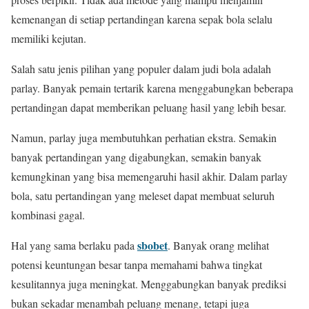
kemenangan di setiap pertandingan karena sepak bola selalu
memiliki kejutan.
Salah satu jenis pilihan yang populer dalam judi bola adalah
parlay. Banyak pemain tertarik karena menggabungkan beberapa
pertandingan dapat memberikan peluang hasil yang lebih besar.
Namun, parlay juga membutuhkan perhatian ekstra. Semakin
banyak pertandingan yang digabungkan, semakin banyak
kemungkinan yang bisa memengaruhi hasil akhir. Dalam parlay
bola, satu pertandingan yang meleset dapat membuat seluruh
kombinasi gagal.
sbobet
Hal yang sama berlaku pada
. Banyak orang melihat
potensi keuntungan besar tanpa memahami bahwa tingkat
kesulitannya juga meningkat. Menggabungkan banyak prediksi
bukan sekadar menambah peluang menang, tetapi juga