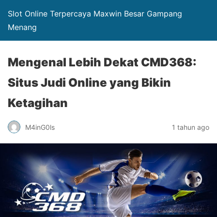
Slot Online Terpercaya Maxwin Besar Gampang
Menang
Mengenal Lebih Dekat CMD368:
Situs Judi Online yang Bikin
Ketagihan
M4inG0ls
1 tahun ago