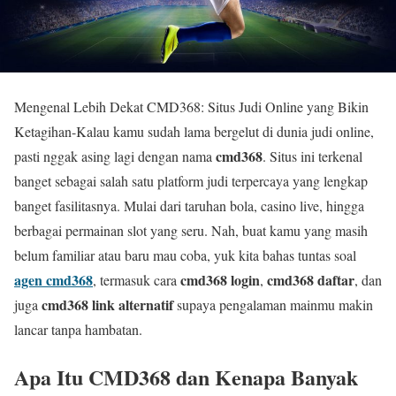
Mengenal Lebih Dekat CMD368: Situs Judi Online yang Bikin
Ketagihan-Kalau kamu sudah lama bergelut di dunia judi online,
cmd368
pasti nggak asing lagi dengan nama
. Situs ini terkenal
banget sebagai salah satu platform judi terpercaya yang lengkap
banget fasilitasnya. Mulai dari taruhan bola, casino live, hingga
berbagai permainan slot yang seru. Nah, buat kamu yang masih
belum familiar atau baru mau coba, yuk kita bahas tuntas soal
agen cmd368
cmd368 login
cmd368 daftar
, termasuk cara
,
, dan
cmd368 link alternatif
juga
supaya pengalaman mainmu makin
lancar tanpa hambatan.
Apa Itu CMD368 dan Kenapa Banyak