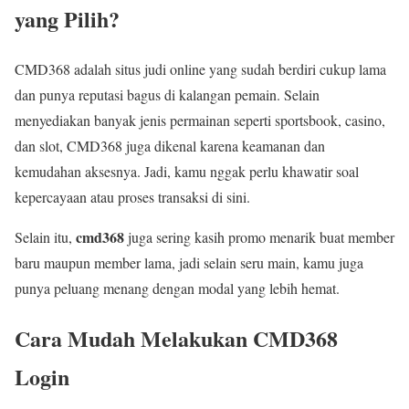
yang Pilih?
CMD368 adalah situs judi online yang sudah berdiri cukup lama
dan punya reputasi bagus di kalangan pemain. Selain
menyediakan banyak jenis permainan seperti sportsbook, casino,
dan slot, CMD368 juga dikenal karena keamanan dan
kemudahan aksesnya. Jadi, kamu nggak perlu khawatir soal
kepercayaan atau proses transaksi di sini.
cmd368
Selain itu,
juga sering kasih promo menarik buat member
baru maupun member lama, jadi selain seru main, kamu juga
punya peluang menang dengan modal yang lebih hemat.
Cara Mudah Melakukan CMD368
Login