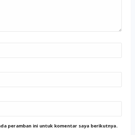
ada peramban ini untuk komentar saya berikutnya.