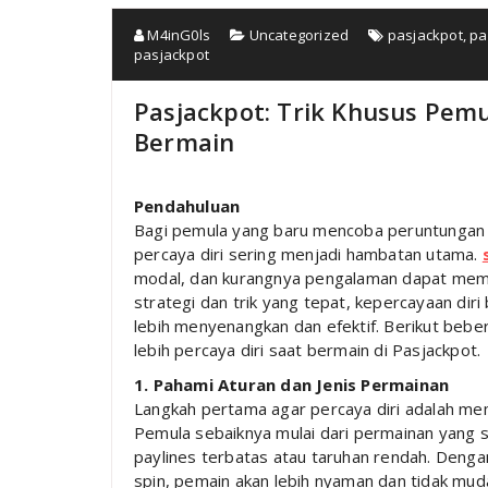
M4inG0ls
Uncategorized
pasjackpot
,
pa
pasjackpot
Pasjackpot: Trik Khusus Pemu
Bermain
Pendahuluan
Bagi pemula yang baru mencoba peruntungan di
percaya diri sering menjadi hambatan utama.
modal, dan kurangnya pengalaman dapat mem
strategi dan trik yang tepat, kepercayaan di
lebih menyenangkan dan efektif. Berikut beb
lebih percaya diri saat bermain di Pasjackpot.
1. Pahami Aturan dan Jenis Permainan
Langkah pertama agar percaya diri adalah me
Pemula sebaiknya mulai dari permainan yang s
paylines terbatas atau taruhan rendah. Deng
spin, pemain akan lebih nyaman dan tidak mud