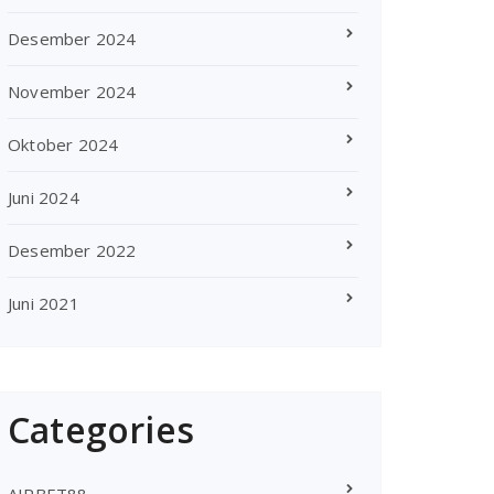
Desember 2024
November 2024
Oktober 2024
Juni 2024
Desember 2022
Juni 2021
Categories