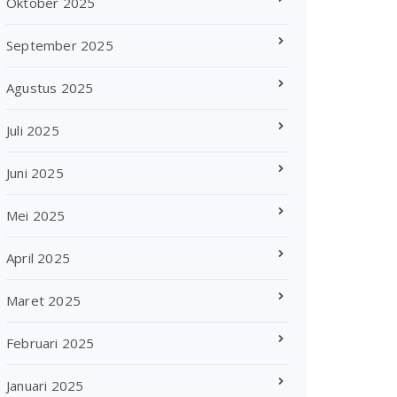
Oktober 2025
September 2025
Agustus 2025
Juli 2025
Juni 2025
Mei 2025
April 2025
Maret 2025
Februari 2025
Januari 2025