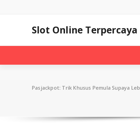
Skip
to
content
Slot Online Terperca
Pasjackpot: Trik Khusus Pemula Supaya Leb