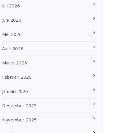
Juli 2026
Juni 2026
Mei 2026
April 2026
Maret 2026
Februari 2026
Januari 2026
Desember 2025
November 2025