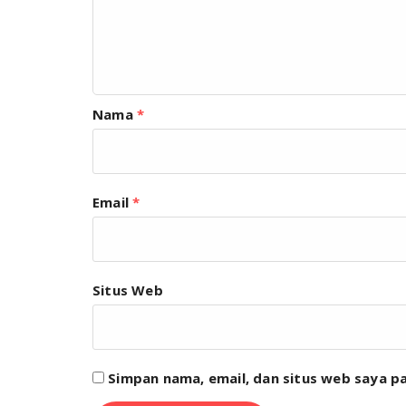
Nama
*
Email
*
Situs Web
Simpan nama, email, dan situs web saya p