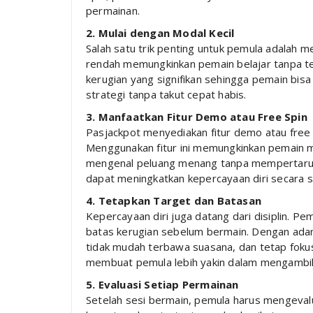
permainan.
2. Mulai dengan Modal Kecil
Salah satu trik penting untuk pemula adalah 
rendah memungkinkan pemain belajar tanpa teka
kerugian yang signifikan sehingga pemain bis
strategi tanpa takut cepat habis.
3. Manfaatkan Fitur Demo atau Free Spin
Pasjackpot menyediakan fitur demo atau free 
Menggunakan fitur ini memungkinkan pemain m
mengenal peluang menang tanpa mempertaruhka
dapat meningkatkan kepercayaan diri secara si
4. Tetapkan Target dan Batasan
Kepercayaan diri juga datang dari disiplin. 
batas kerugian sebelum bermain. Dengan adan
tidak mudah terbawa suasana, dan tetap fokus
membuat pemula lebih yakin dalam mengambil
5. Evaluasi Setiap Permainan
Setelah sesi bermain, pemula harus mengevalu