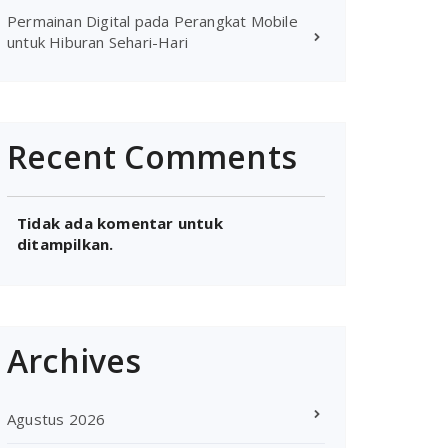
Permainan Digital pada Perangkat Mobile
untuk Hiburan Sehari-Hari
Recent Comments
Tidak ada komentar untuk
ditampilkan.
Archives
Agustus 2026