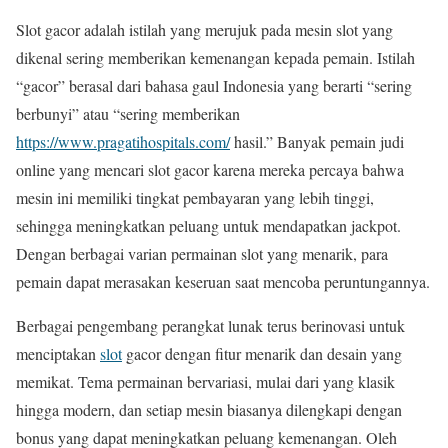
Slot gacor adalah istilah yang merujuk pada mesin slot yang
dikenal sering memberikan kemenangan kepada pemain. Istilah
“gacor” berasal dari bahasa gaul Indonesia yang berarti “sering
berbunyi” atau “sering memberikan
https://www.pragatihospitals.com/
hasil.” Banyak pemain judi
online yang mencari slot gacor karena mereka percaya bahwa
mesin ini memiliki tingkat pembayaran yang lebih tinggi,
sehingga meningkatkan peluang untuk mendapatkan jackpot.
Dengan berbagai varian permainan slot yang menarik, para
pemain dapat merasakan keseruan saat mencoba peruntungannya.
Berbagai pengembang perangkat lunak terus berinovasi untuk
menciptakan
slot
gacor dengan fitur menarik dan desain yang
memikat. Tema permainan bervariasi, mulai dari yang klasik
hingga modern, dan setiap mesin biasanya dilengkapi dengan
bonus yang dapat meningkatkan peluang kemenangan. Oleh