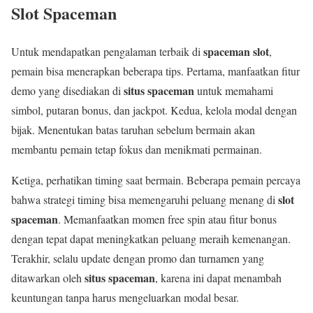
Slot Spaceman
spaceman slot
Untuk mendapatkan pengalaman terbaik di
,
pemain bisa menerapkan beberapa tips. Pertama, manfaatkan fitur
situs spaceman
demo yang disediakan di
untuk memahami
simbol, putaran bonus, dan jackpot. Kedua, kelola modal dengan
bijak. Menentukan batas taruhan sebelum bermain akan
membantu pemain tetap fokus dan menikmati permainan.
Ketiga, perhatikan timing saat bermain. Beberapa pemain percaya
slot
bahwa strategi timing bisa memengaruhi peluang menang di
spaceman
. Memanfaatkan momen free spin atau fitur bonus
dengan tepat dapat meningkatkan peluang meraih kemenangan.
Terakhir, selalu update dengan promo dan turnamen yang
situs spaceman
ditawarkan oleh
, karena ini dapat menambah
keuntungan tanpa harus mengeluarkan modal besar.