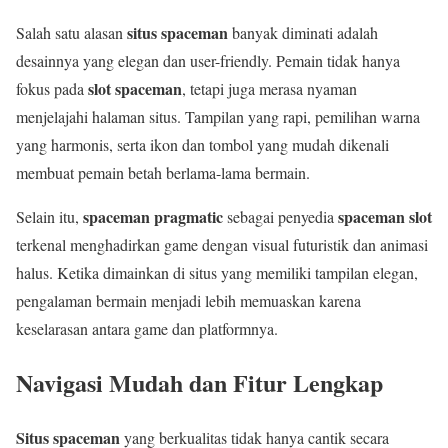
situs spaceman
Salah satu alasan
banyak diminati adalah
desainnya yang elegan dan user-friendly. Pemain tidak hanya
slot spaceman
fokus pada
, tetapi juga merasa nyaman
menjelajahi halaman situs. Tampilan yang rapi, pemilihan warna
yang harmonis, serta ikon dan tombol yang mudah dikenali
membuat pemain betah berlama-lama bermain.
spaceman pragmatic
spaceman slot
Selain itu,
sebagai penyedia
terkenal menghadirkan game dengan visual futuristik dan animasi
halus. Ketika dimainkan di situs yang memiliki tampilan elegan,
pengalaman bermain menjadi lebih memuaskan karena
keselarasan antara game dan platformnya.
Navigasi Mudah dan Fitur Lengkap
Situs spaceman
yang berkualitas tidak hanya cantik secara