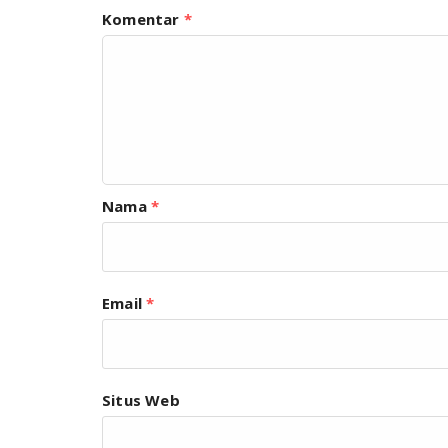
Komentar
*
Nama
*
Email
*
Situs Web