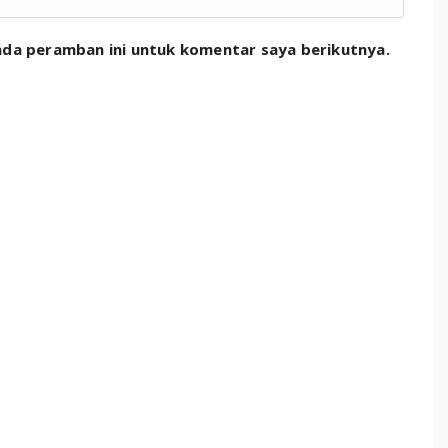
ada peramban ini untuk komentar saya berikutnya.