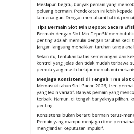
Meskipun begitu, banyak pemain yang mencob
peluang bermain. Pendekatan ini lebih kepad
kemenangan. Dengan memahami hal ini, pemain 
Tips Bermain Slot Min Depo5K Secara Efis
Bermain dengan Slot Min Depo5K membutuhkan 
penting adalah memulai dengan taruhan kecil 
Jangan langsung menaikkan taruhan tanpa anali
Selain itu, tentukan batas kemenangan dan kek
kontrol yang jelas dan tidak mudah terbawa s
pemula yang masih belajar memahami mekani
Menjaga Konsistensi di Tengah Tren Slot 
Memasuki tahun Slot Gacor 2026, tren permai
yang lebih variatif. Banyak pemain yang men
terbaik. Namun, di tengah banyaknya pilihan, 
penting.
Konsistensi bukan berarti bermain terus-mener
Pemain yang mampu menjaga ritme permainan
menghindari keputusan impulsif.