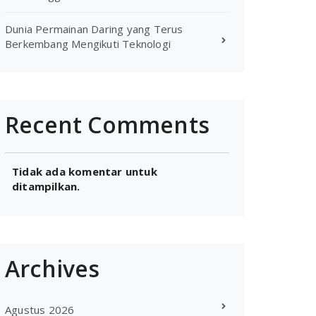
Dunia Permainan Daring yang Terus
Berkembang Mengikuti Teknologi
Recent Comments
Tidak ada komentar untuk
ditampilkan.
Archives
Agustus 2026