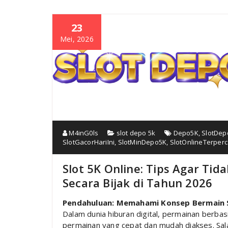
23
Mei, 2026
M4inG0ls
slot depo 5k
Depo5K
,
SlotDep
SlotGacorHariIni
,
SlotMinDepo5K
,
SlotOnlineTerper
Slot 5K Online: Tips Agar Ti
Secara Bijak di Tahun 2026
Pendahuluan: Memahami Konsep Bermain S
Dalam dunia hiburan digital, permainan berba
permainan yang cepat dan mudah diakses. Sal