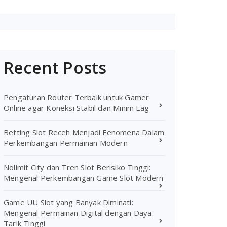
Recent Posts
Pengaturan Router Terbaik untuk Gamer
Online agar Koneksi Stabil dan Minim Lag
Betting Slot Receh Menjadi Fenomena Dalam
Perkembangan Permainan Modern
Nolimit City dan Tren Slot Berisiko Tinggi:
Mengenal Perkembangan Game Slot Modern
Game UU Slot yang Banyak Diminati:
Mengenal Permainan Digital dengan Daya
Tarik Tinggi