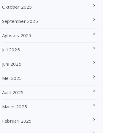
Oktober 2025
September 2025
Agustus 2025
Juli 2025
Juni 2025
Mei 2025
April 2025
Maret 2025
Februari 2025