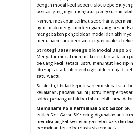
dengan modal kecil seperti Slot Depo 5K yan
pemain yang ingin mengatur pengeluaran lebih
Namun, meskipun terlihat sederhana, permai
agar tidak mengalami kerugian yang besar. Ba
mengabaikan pengelolaan modal dan akhirnya ke
memahami cara bermain dengan bijak sebelum t
Strategi Dasar Mengelola Modal Depo 5K
Mengatur modal menjadi kunci utama dalam p
peluang kecil, tetapi justru menuntut kedisiplin
diterapkan adalah membagi saldo menjadi beb
satu waktu.
Selain itu, hindari keputusan emosional saat
kekalahan, padahal hal ini justru memperbesar 
saldo, peluang untuk bertahan lebih lama dal
Memahami Pola Permainan Slot Gacor 5K
Istilah Slot Gacor 5K sering digunakan untu
memiliki tingkat kemenangan lebih baik dari b
permainan tetap berbasis sistem acak.