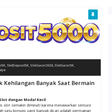
o5K
,
SlotDeposit5K
,
SlotGacor2026
,
SlotGacor5K
,
caya
dak Kehilangan Banyak Saat Bermain
lot dengan Modal Kecil
sis slot semakin diminati karena menawarkan sensasi
ah satu konsep yang banyak dicari adalah permainan