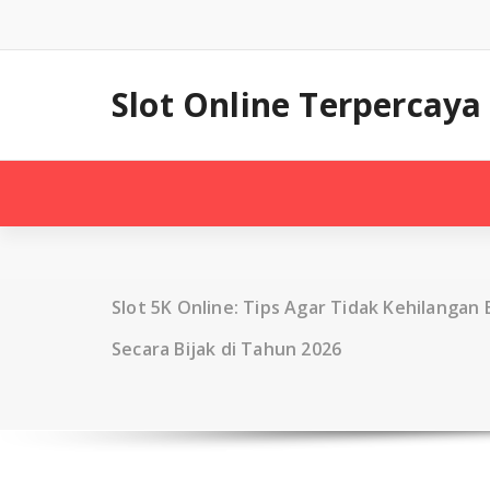
Skip
to
content
Slot Online Terperca
Slot 5K Online: Tips Agar Tidak Kehilangan
Secara Bijak di Tahun 2026