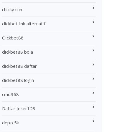
chicky run
clickbet link alternatif
Clickbet88
clickbet88 bola
clickbet88 daftar
clickbet88 login
cmd368
Daftar Joker123
depo 5k