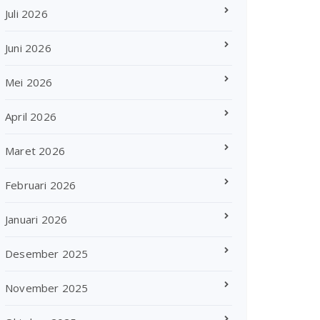
Juli 2026
Juni 2026
Mei 2026
April 2026
Maret 2026
Februari 2026
Januari 2026
Desember 2025
November 2025