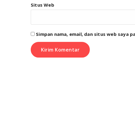
Situs Web
Simpan nama, email, dan situs web saya p