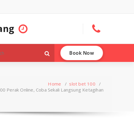
ang
Book Now
Home
/
slot bet 100
/
200 Perak Online, Coba Sekali Langsung Ketagihan