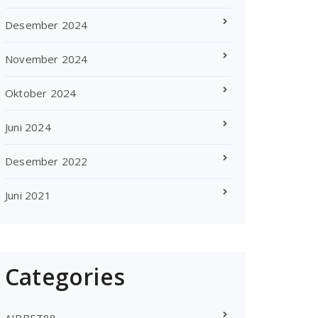
Desember 2024
November 2024
Oktober 2024
Juni 2024
Desember 2022
Juni 2021
Categories