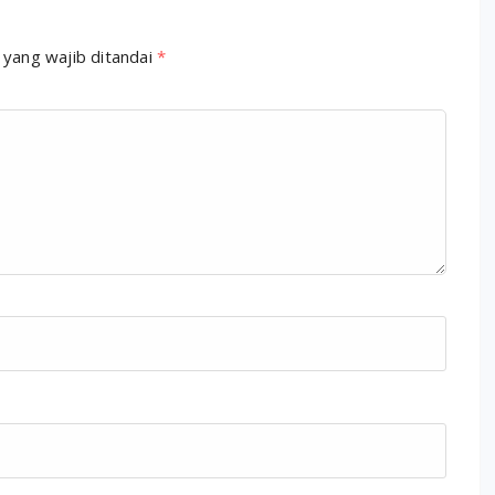
 yang wajib ditandai
*