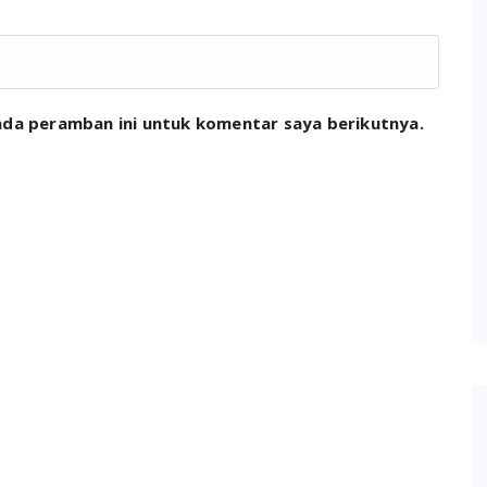
ada peramban ini untuk komentar saya berikutnya.