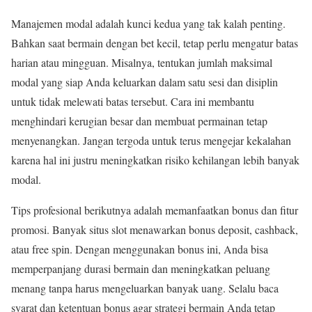
Manajemen modal adalah kunci kedua yang tak kalah penting.
Bahkan saat bermain dengan bet kecil, tetap perlu mengatur batas
harian atau mingguan. Misalnya, tentukan jumlah maksimal
modal yang siap Anda keluarkan dalam satu sesi dan disiplin
untuk tidak melewati batas tersebut. Cara ini membantu
menghindari kerugian besar dan membuat permainan tetap
menyenangkan. Jangan tergoda untuk terus mengejar kekalahan
karena hal ini justru meningkatkan risiko kehilangan lebih banyak
modal.
Tips profesional berikutnya adalah memanfaatkan bonus dan fitur
promosi. Banyak situs slot menawarkan bonus deposit, cashback,
atau free spin. Dengan menggunakan bonus ini, Anda bisa
memperpanjang durasi bermain dan meningkatkan peluang
menang tanpa harus mengeluarkan banyak uang. Selalu baca
syarat dan ketentuan bonus agar strategi bermain Anda tetap