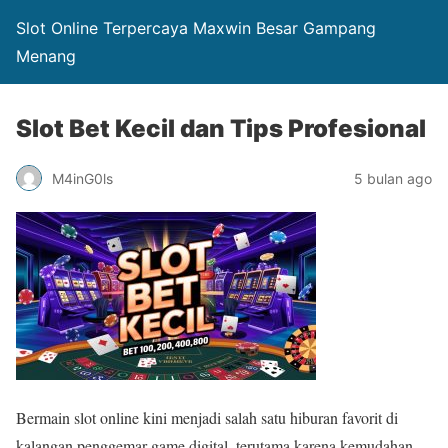
Slot Online Terpercaya Maxwin Besar Gampang
Menang
Slot Bet Kecil dan Tips Profesional
M4inG0ls
5 bulan ago
Bermain slot online kini menjadi salah satu hiburan favorit di
kalangan penggemar game digital, terutama karena kemudahan