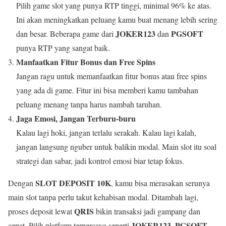
Pilih game slot yang punya RTP tinggi, minimal 96% ke atas.
Ini akan meningkatkan peluang kamu buat menang lebih sering
JOKER123
PGSOFT
dan besar. Beberapa game dari
dan
punya RTP yang sangat baik.
Manfaatkan Fitur Bonus dan Free Spins
Jangan ragu untuk memanfaatkan fitur bonus atau free spins
yang ada di game. Fitur ini bisa memberi kamu tambahan
peluang menang tanpa harus nambah taruhan.
Jaga Emosi, Jangan Terburu-buru
Kalau lagi hoki, jangan terlalu serakah. Kalau lagi kalah,
jangan langsung nguber untuk balikin modal. Main slot itu soal
strategi dan sabar, jadi kontrol emosi biar tetap fokus.
SLOT DEPOSIT 10K
Dengan
, kamu bisa merasakan serunya
main slot tanpa perlu takut kehabisan modal. Ditambah lagi,
QRIS
proses deposit lewat
bikin transaksi jadi gampang dan
JOKER123
PGSOFT
cepat. Pilih platform terpercaya seperti
,
,