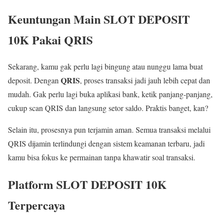
Keuntungan Main SLOT DEPOSIT
10K Pakai QRIS
Sekarang, kamu gak perlu lagi bingung atau nunggu lama buat
QRIS
deposit. Dengan
, proses transaksi jadi jauh lebih cepat dan
mudah. Gak perlu lagi buka aplikasi bank, ketik panjang-panjang,
cukup scan QRIS dan langsung setor saldo. Praktis banget, kan?
Selain itu, prosesnya pun terjamin aman. Semua transaksi melalui
QRIS dijamin terlindungi dengan sistem keamanan terbaru, jadi
kamu bisa fokus ke permainan tanpa khawatir soal transaksi.
Platform SLOT DEPOSIT 10K
Terpercaya