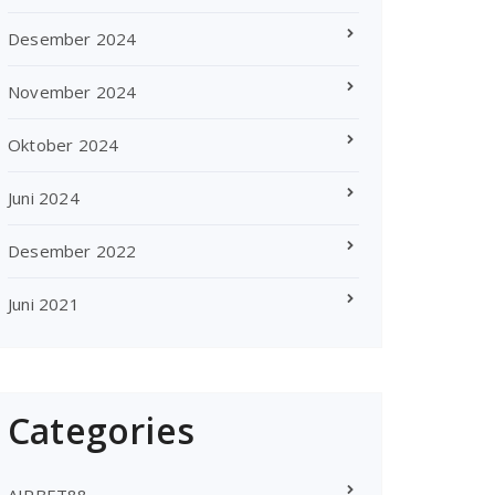
Desember 2024
November 2024
Oktober 2024
Juni 2024
Desember 2022
Juni 2021
Categories