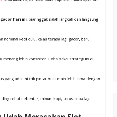
 gacor hari ini
, biar nggak salah langkah dan langsung
 nominal kecil dulu, kalau terasa lagi gacor, baru
 menang lebih konsisten. Coba pakai strategi ini di
yang ada. Ini trik pintar buat main lebih lama dengan
ending rehat sebentar, minum kopi, terus coba lagi
.
g Udah Merasakan Slot