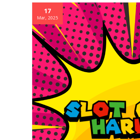
17
Mar, 2025