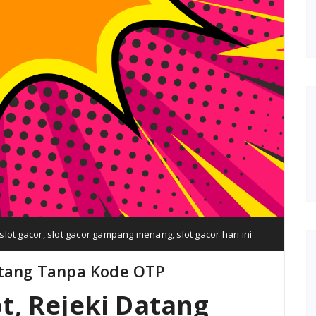
slot gacor
,
slot gacor gampang menang
,
slot gacor hari ini
Datang Tanpa Kode OTP
t, Rejeki Datang