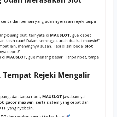
erita dari pemain yang udah ngerasain rejeki tanpa
uang-buang duit, ternyata di
MAUSLOT
, gue dapet
n kasih cuan! Dalam seminggu, udah dua kali maxwin!”
empat lain, menangnya susah. Tapi di sini beda!
Slot
nya cepet!”
i di
MAUSLOT
, gue menang besar! Tanpa ribet, tanpa
 Tempat Rejeki Mengalir
mpang, dan tanpa ribet,
MAUSLOT
jawabannya!
lot gacor maxwin
, serta sistem yang cepat dan
 OTP yang nyebelin.
LOT
dan rasakan sendiri jackpotnya!