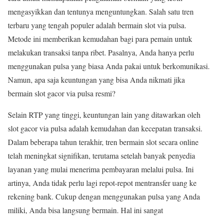
mengasyikkan dan tentunya menguntungkan. Salah satu tren
terbaru yang tengah populer adalah bermain slot via pulsa.
Metode ini memberikan kemudahan bagi para pemain untuk
melakukan transaksi tanpa ribet. Pasalnya, Anda hanya perlu
menggunakan pulsa yang biasa Anda pakai untuk berkomunikasi.
Namun, apa saja keuntungan yang bisa Anda nikmati jika
bermain slot gacor via pulsa resmi?
Selain RTP yang tinggi, keuntungan lain yang ditawarkan oleh
slot gacor via pulsa adalah kemudahan dan kecepatan transaksi.
Dalam beberapa tahun terakhir, tren bermain slot secara online
telah meningkat signifikan, terutama setelah banyak penyedia
layanan yang mulai menerima pembayaran melalui pulsa. Ini
artinya, Anda tidak perlu lagi repot-repot mentransfer uang ke
rekening bank. Cukup dengan menggunakan pulsa yang Anda
miliki, Anda bisa langsung bermain. Hal ini sangat