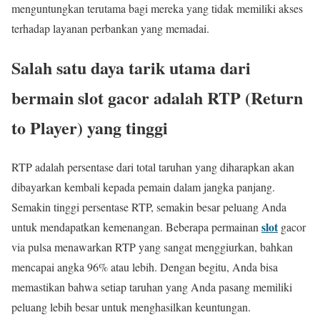
menguntungkan terutama bagi mereka yang tidak memiliki akses
terhadap layanan perbankan yang memadai.
Salah satu daya tarik utama dari
bermain slot gacor adalah RTP (Return
to Player) yang tinggi
RTP adalah persentase dari total taruhan yang diharapkan akan
dibayarkan kembali kepada pemain dalam jangka panjang.
Semakin tinggi persentase RTP, semakin besar peluang Anda
slot
untuk mendapatkan kemenangan. Beberapa permainan
gacor
via pulsa menawarkan RTP yang sangat menggiurkan, bahkan
mencapai angka 96% atau lebih. Dengan begitu, Anda bisa
memastikan bahwa setiap taruhan yang Anda pasang memiliki
peluang lebih besar untuk menghasilkan keuntungan.