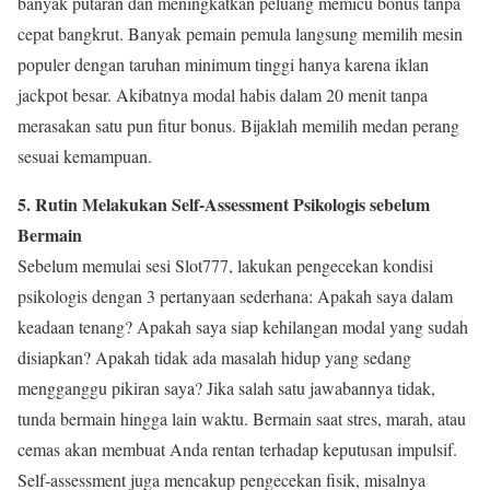
banyak putaran dan meningkatkan peluang memicu bonus tanpa
cepat bangkrut. Banyak pemain pemula langsung memilih mesin
populer dengan taruhan minimum tinggi hanya karena iklan
jackpot besar. Akibatnya modal habis dalam 20 menit tanpa
merasakan satu pun fitur bonus. Bijaklah memilih medan perang
sesuai kemampuan.
5. Rutin Melakukan Self-Assessment Psikologis sebelum
Bermain
Sebelum memulai sesi Slot777, lakukan pengecekan kondisi
psikologis dengan 3 pertanyaan sederhana: Apakah saya dalam
keadaan tenang? Apakah saya siap kehilangan modal yang sudah
disiapkan? Apakah tidak ada masalah hidup yang sedang
mengganggu pikiran saya? Jika salah satu jawabannya tidak,
tunda bermain hingga lain waktu. Bermain saat stres, marah, atau
cemas akan membuat Anda rentan terhadap keputusan impulsif.
Self-assessment juga mencakup pengecekan fisik, misalnya