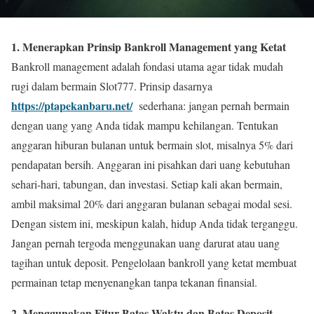
1. Menerapkan Prinsip Bankroll Management yang Ketat
Bankroll management adalah fondasi utama agar tidak mudah
rugi dalam bermain Slot777. Prinsip dasarnya
https://ptapekanbaru.net/
sederhana: jangan pernah bermain
dengan uang yang Anda tidak mampu kehilangan. Tentukan
anggaran hiburan bulanan untuk bermain slot, misalnya 5% dari
pendapatan bersih. Anggaran ini pisahkan dari uang kebutuhan
sehari-hari, tabungan, dan investasi. Setiap kali akan bermain,
ambil maksimal 20% dari anggaran bulanan sebagai modal sesi.
Dengan sistem ini, meskipun kalah, hidup Anda tidak terganggu.
Jangan pernah tergoda menggunakan uang darurat atau uang
tagihan untuk deposit. Pengelolaan bankroll yang ketat membuat
permainan tetap menyenangkan tanpa tekanan finansial.
2. Menggunakan Fitur Batas Waktu dan Batas Deposit