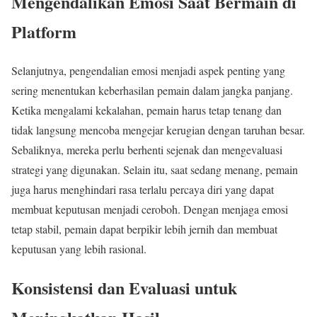
Mengendalikan Emosi Saat Bermain di
Platform
Selanjutnya, pengendalian emosi menjadi aspek penting yang
sering menentukan keberhasilan pemain dalam jangka panjang.
Ketika mengalami kekalahan, pemain harus tetap tenang dan
tidak langsung mencoba mengejar kerugian dengan taruhan besar.
Sebaliknya, mereka perlu berhenti sejenak dan mengevaluasi
strategi yang digunakan. Selain itu, saat sedang menang, pemain
juga harus menghindari rasa terlalu percaya diri yang dapat
membuat keputusan menjadi ceroboh. Dengan menjaga emosi
tetap stabil, pemain dapat berpikir lebih jernih dan membuat
keputusan yang lebih rasional.
Konsistensi dan Evaluasi untuk