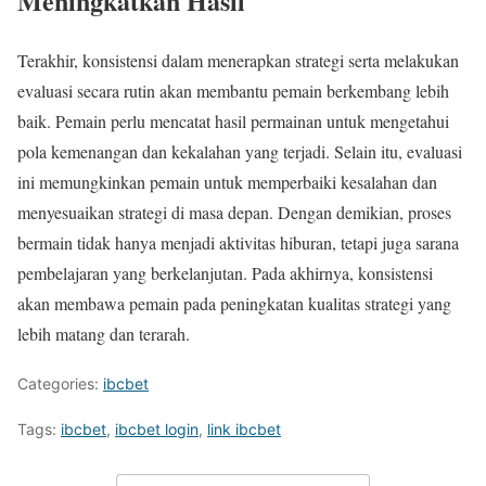
Meningkatkan Hasil
Terakhir, konsistensi dalam menerapkan strategi serta melakukan
evaluasi secara rutin akan membantu pemain berkembang lebih
baik. Pemain perlu mencatat hasil permainan untuk mengetahui
pola kemenangan dan kekalahan yang terjadi. Selain itu, evaluasi
ini memungkinkan pemain untuk memperbaiki kesalahan dan
menyesuaikan strategi di masa depan. Dengan demikian, proses
bermain tidak hanya menjadi aktivitas hiburan, tetapi juga sarana
pembelajaran yang berkelanjutan. Pada akhirnya, konsistensi
akan membawa pemain pada peningkatan kualitas strategi yang
lebih matang dan terarah.
Categories:
ibcbet
Tags:
ibcbet
,
ibcbet login
,
link ibcbet