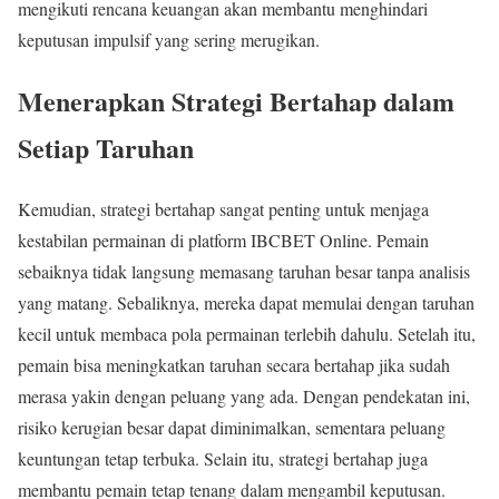
mengikuti rencana keuangan akan membantu menghindari
keputusan impulsif yang sering merugikan.
Menerapkan Strategi Bertahap dalam
Setiap Taruhan
Kemudian, strategi bertahap sangat penting untuk menjaga
kestabilan permainan di platform IBCBET Online. Pemain
sebaiknya tidak langsung memasang taruhan besar tanpa analisis
yang matang. Sebaliknya, mereka dapat memulai dengan taruhan
kecil untuk membaca pola permainan terlebih dahulu. Setelah itu,
pemain bisa meningkatkan taruhan secara bertahap jika sudah
merasa yakin dengan peluang yang ada. Dengan pendekatan ini,
risiko kerugian besar dapat diminimalkan, sementara peluang
keuntungan tetap terbuka. Selain itu, strategi bertahap juga
membantu pemain tetap tenang dalam mengambil keputusan.