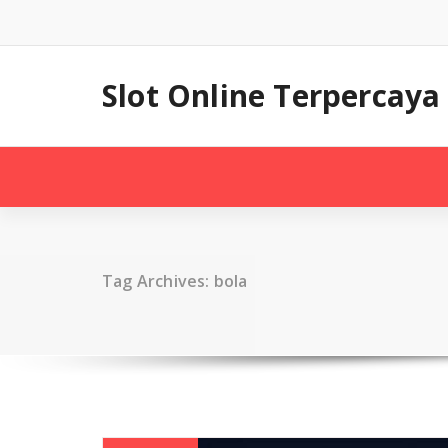
Skip
to
content
Slot Online Terperca
Tag Archives: bola