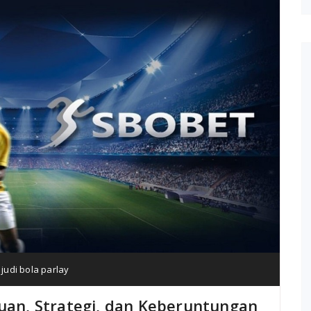
 judi bola parlay
ruan, Strategi, dan Keberuntungan