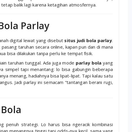
tetap balik lagi karena ketagihan atmosfernya.
Bola Parlay
anah digital lewat yang disebut
situs judi bola parlay
.
pasang taruhan secara online, kapan pun dan di mana
a bisa dilakukan tanpa perlu ke tempat fisik.
diain taruhan tunggal. Ada juga mode
parlay bola
yang
ya simpel tapi menantang: lo bisa gabungin beberapa
ya menang, hadiahnya bisa lipat-lipat. Tapi kalau satu
ngus. Jadi parlay ini semacam “tantangan berani rugi,
 Bola
g penuh strategi. Lo harus bisa ngeracik kombinasi
nan menangnya tinggi tapi odds-nya kecil, sama yang