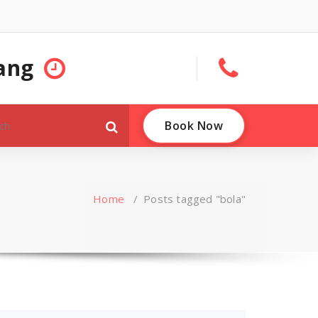
ang
Book Now
Home
/
Posts tagged "bola"