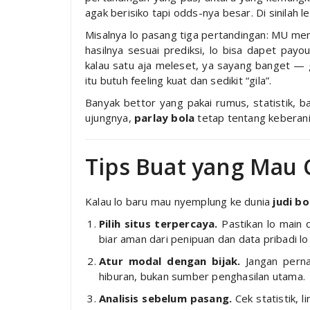
agak berisiko tapi odds-nya besar. Di sinilah l
Misalnya lo pasang tiga pertandingan: MU me
hasilnya sesuai prediksi, lo bisa dapet payo
kalau satu aja meleset, ya sayang banget — 
itu butuh feeling kuat dan sedikit “gila”.
Banyak bettor yang pakai rumus, statistik, b
ujungnya,
parlay bola
tetap tentang keberania
Tips Buat yang Mau 
Kalau lo baru mau nyemplung ke dunia
judi bo
Pilih situs terpercaya.
Pastikan lo main 
biar aman dari penipuan dan data pribadi lo
Atur modal dengan bijak.
Jangan perna
hiburan, bukan sumber penghasilan utama.
Analisis sebelum pasang.
Cek statistik, 