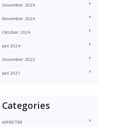
Desember 2024
November 2024
Oktober 2024
Juni 2024
Desember 2022
Juni 2021
Categories
AIRBET88