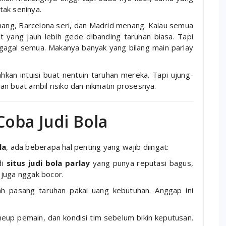
etak seninya.
nang, Barcelona seri, dan Madrid menang. Kalau semua
ut yang jauh lebih gede dibanding taruhan biasa. Tapi
gagal semua. Makanya banyak yang bilang main parlay
ahkan intuisi buat nentuin taruhan mereka. Tapi ujung-
n buat ambil risiko dan nikmatin prosesnya.
Coba Judi Bola
la
, ada beberapa hal penting yang wajib diingat:
di
situs judi bola parlay
yang punya reputasi bagus,
 juga nggak bocor.
h pasang taruhan pakai uang kebutuhan. Anggap ini
lineup pemain, dan kondisi tim sebelum bikin keputusan.