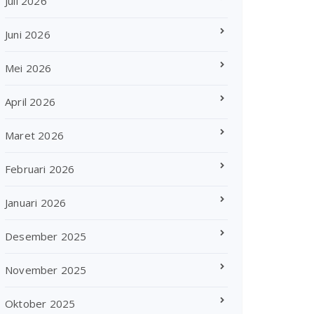
Juli 2026
Juni 2026
Mei 2026
April 2026
Maret 2026
Februari 2026
Januari 2026
Desember 2025
November 2025
Oktober 2025