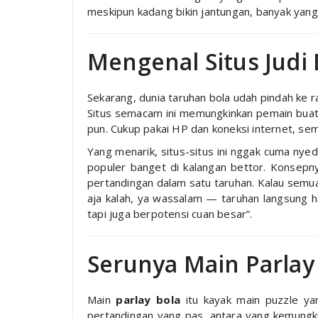
meskipun kadang bikin jantungan, banyak yang 
Mengenal Situs Judi 
Sekarang, dunia taruhan bola udah pindah ke r
Situs semacam ini memungkinkan pemain buat 
pun. Cukup pakai HP dan koneksi internet, semu
Yang menarik, situs-situs ini nggak cuma nye
populer banget di kalangan bettor. Konsepn
pertandingan dalam satu taruhan. Kalau semuan
aja kalah, ya wassalam — taruhan langsung ha
tapi juga berpotensi cuan besar”.
Serunya Main Parlay
Main
parlay bola
itu kayak main puzzle yan
pertandingan yang pas, antara yang kemungki