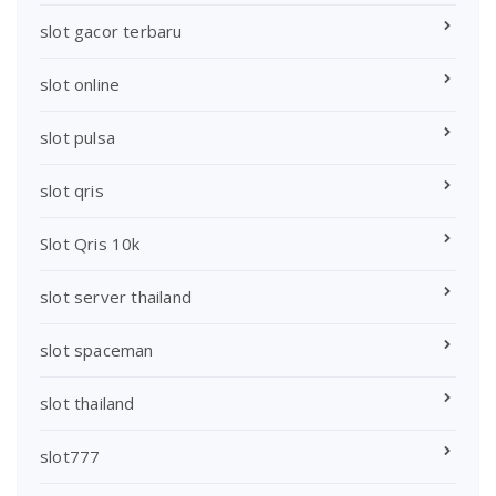
slot gacor terbaru
slot online
slot pulsa
slot qris
Slot Qris 10k
slot server thailand
slot spaceman
slot thailand
slot777