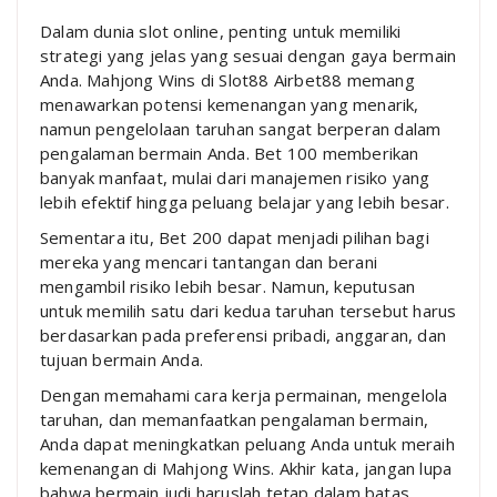
Dalam dunia slot online, penting untuk memiliki
strategi yang jelas yang sesuai dengan gaya bermain
Anda. Mahjong Wins di Slot88 Airbet88 memang
menawarkan potensi kemenangan yang menarik,
namun pengelolaan taruhan sangat berperan dalam
pengalaman bermain Anda. Bet 100 memberikan
banyak manfaat, mulai dari manajemen risiko yang
lebih efektif hingga peluang belajar yang lebih besar.
Sementara itu, Bet 200 dapat menjadi pilihan bagi
mereka yang mencari tantangan dan berani
mengambil risiko lebih besar. Namun, keputusan
untuk memilih satu dari kedua taruhan tersebut harus
berdasarkan pada preferensi pribadi, anggaran, dan
tujuan bermain Anda.
Dengan memahami cara kerja permainan, mengelola
taruhan, dan memanfaatkan pengalaman bermain,
Anda dapat meningkatkan peluang Anda untuk meraih
kemenangan di Mahjong Wins. Akhir kata, jangan lupa
bahwa bermain judi haruslah tetap dalam batas