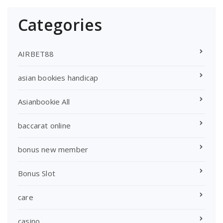
Categories
AIRBET88
asian bookies handicap
Asianbookie All
baccarat online
bonus new member
Bonus Slot
care
casino