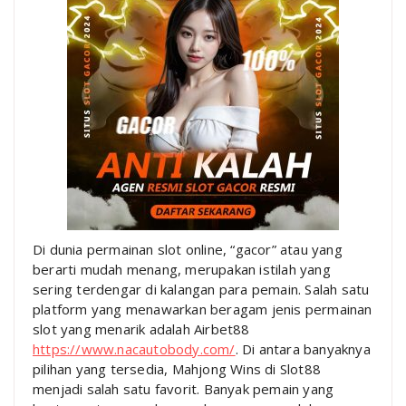
Di dunia permainan slot online, “gacor” atau yang
berarti mudah menang, merupakan istilah yang
sering terdengar di kalangan para pemain. Salah satu
platform yang menawarkan beragam jenis permainan
slot yang menarik adalah Airbet88
https://www.nacautobody.com/
. Di antara banyaknya
pilihan yang tersedia, Mahjong Wins di Slot88
menjadi salah satu favorit. Banyak pemain yang