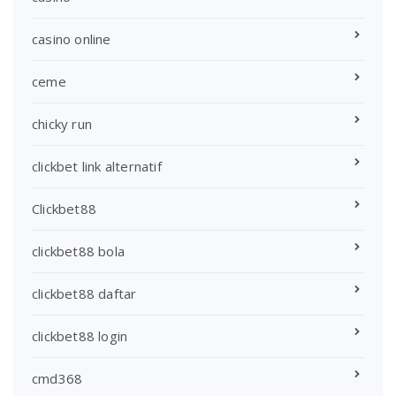
casino online
ceme
chicky run
clickbet link alternatif
Clickbet88
clickbet88 bola
clickbet88 daftar
clickbet88 login
cmd368