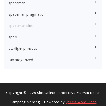
spaceman
spaceman pragmatic
spaceman slot
spbo
starlight princess
Uncategorized
Copyright © 2026 Slot Online Terpercaya Maxwin Besar
Gampang Menang | Powered by
Specia WordPress