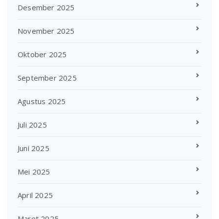
Desember 2025
November 2025
Oktober 2025
September 2025
Agustus 2025
Juli 2025
Juni 2025
Mei 2025
April 2025
Maret 2025