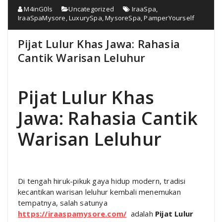
M4inG0ls
Uncategorized
IraaSpa
,
IraaSpaMysore
,
LuxurySpa
,
MysoreSpa
,
PamperYourself
Pijat Lulur Khas Jawa: Rahasia
Cantik Warisan Leluhur
Pijat Lulur Khas
Jawa: Rahasia Cantik
Warisan Leluhur
Di tengah hiruk-pikuk gaya hidup modern, tradisi
kecantikan warisan leluhur kembali menemukan
tempatnya, salah satunya
https://iraaspamysore.com/
adalah
Pijat Lulur